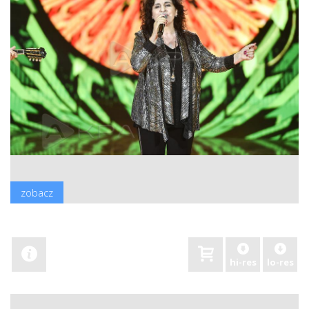
zobacz
hi-res
lo-res