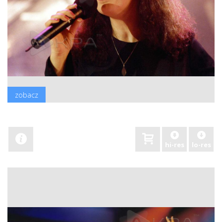
zobacz
hi-res
lo-res