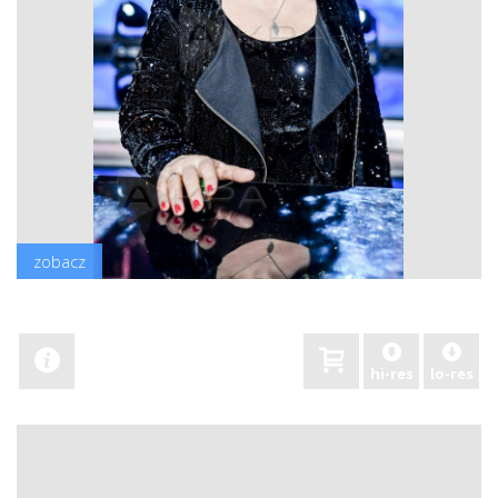
zobacz
hi-res
lo-res