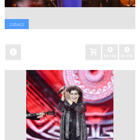
zobacz
hi-res
lo-res