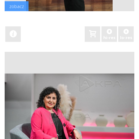
zobacz
hi-res
lo-res