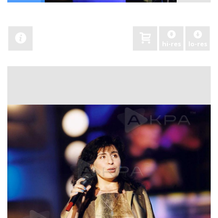
hi-res
lo-res