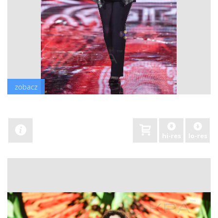
zobacz
hi-res
lo-res