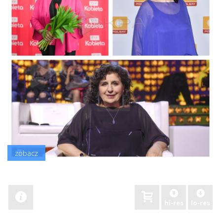
zobacz
hi-res
lo-res