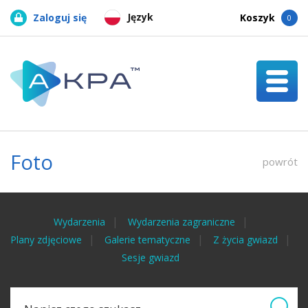
Język
Zaloguj się
Koszyk
0
Foto
powrót
Wydarzenia
Wydarzenia zagraniczne
Plany zdjęciowe
Galerie tematyczne
Z życia gwiazd
Sesje gwiazd