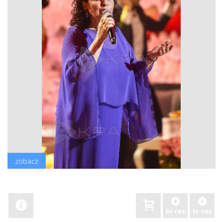
zobacz
hi-res
lo-res