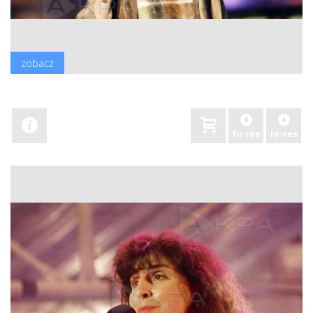
zobacz
hi-res
lo-res