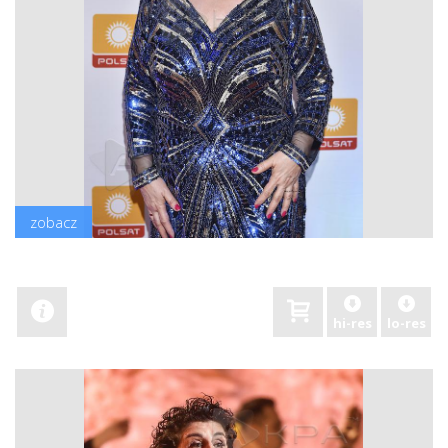
zobacz
hi-res
lo-res