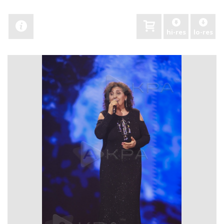
hi-res
lo-res