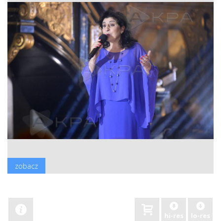
zobacz
hi-res
lo-res