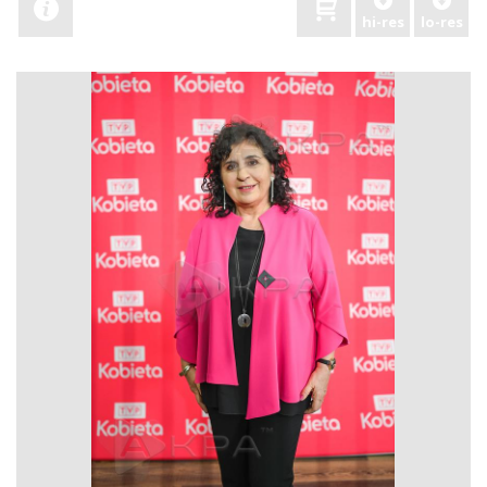
hi-res
lo-res