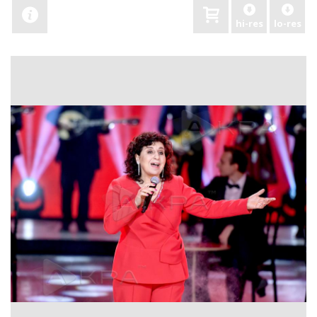
hi-res
lo-res