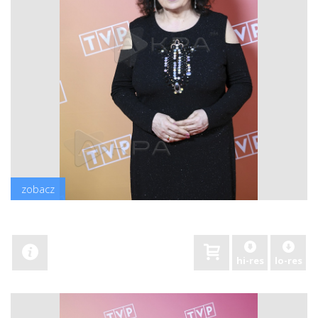
zobacz
hi-res
lo-res