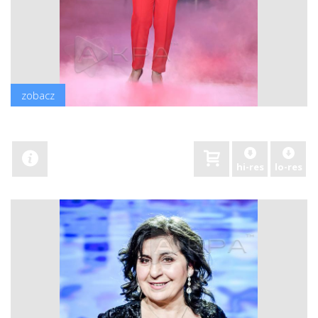
zobacz
hi-res
lo-res