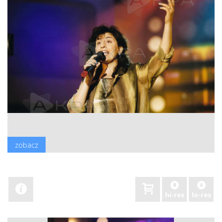
zobacz
hi-res
lo-res