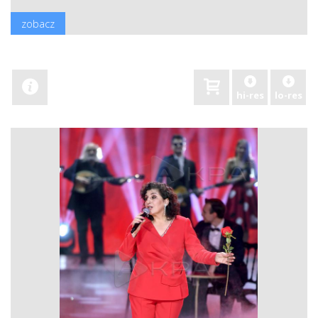
zobacz
hi-res
lo-res