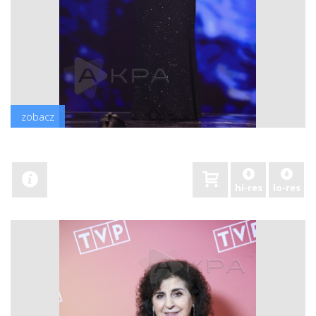
zobacz
hi-res
lo-res