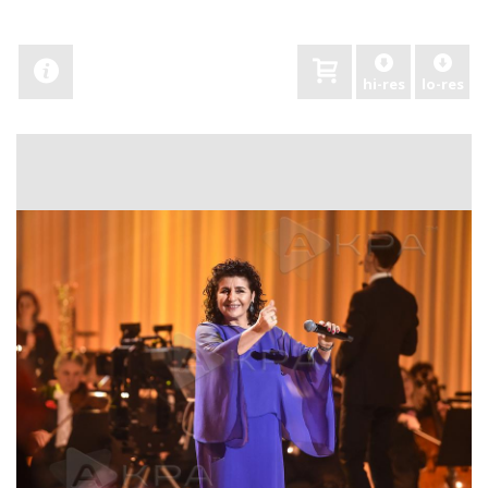
hi-res
lo-res