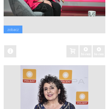
zobacz
hi-res
lo-res