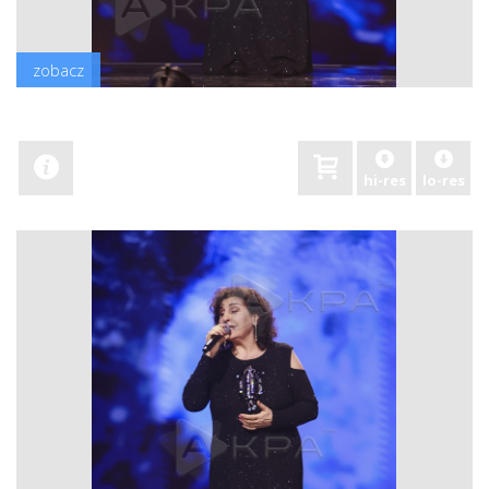
zobacz
hi-res
lo-res