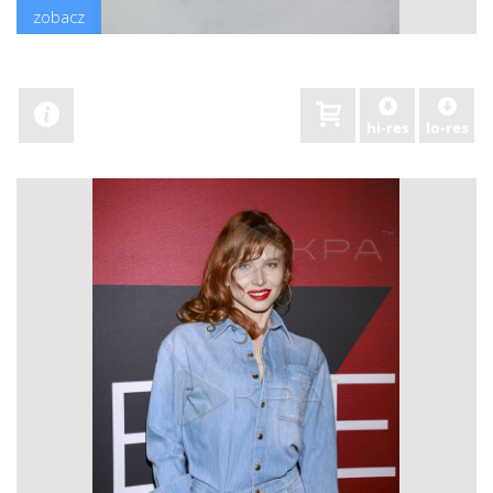
zobacz
hi-res
lo-res