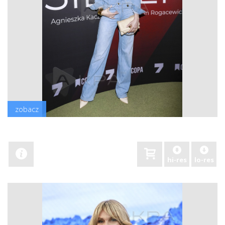
zobacz
hi-res
lo-res