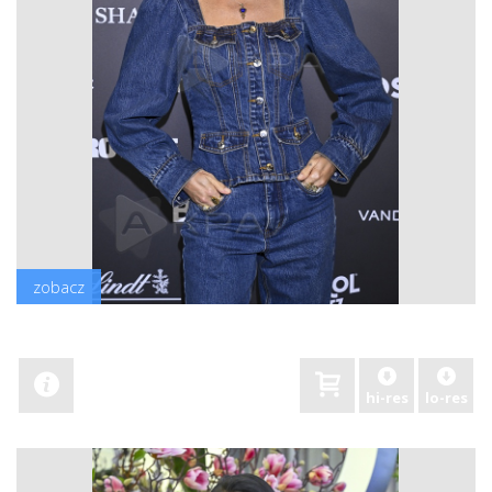
zobacz
hi-res
lo-res