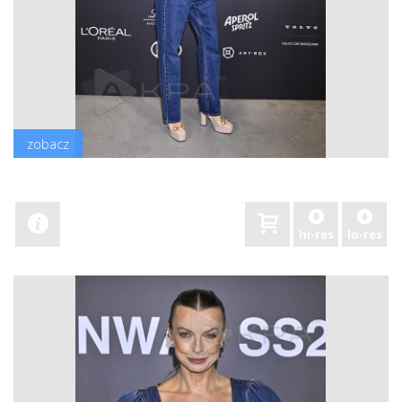
zobacz
hi-res
lo-res