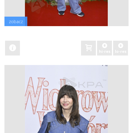
zobacz
hi-res
lo-res