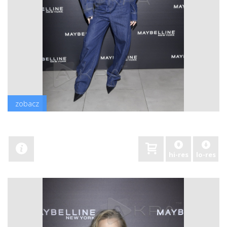
zobacz
hi-res
lo-res