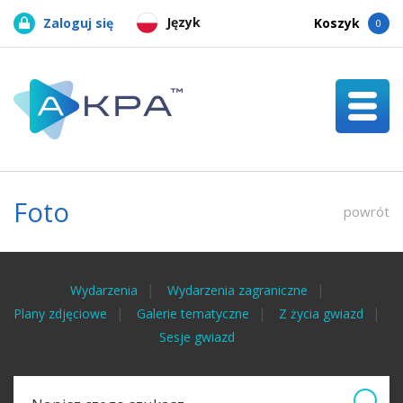
Język
Zaloguj się
Koszyk
0
Foto
powrót
Wydarzenia
Wydarzenia zagraniczne
Plany zdjęciowe
Galerie tematyczne
Z życia gwiazd
Sesje gwiazd