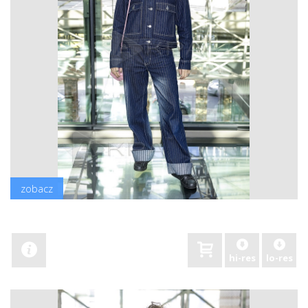
zobacz
hi-res
lo-res