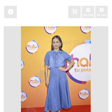
hi-res
lo-res