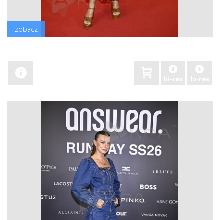
zobacz
hi-res
lo-res