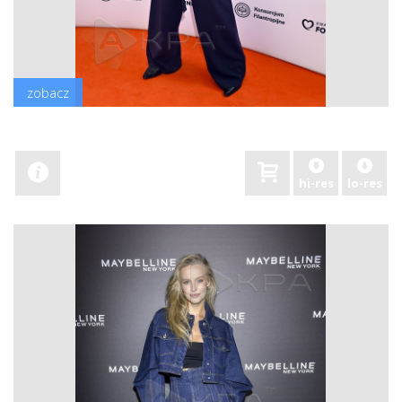
zobacz
hi-res
lo-res