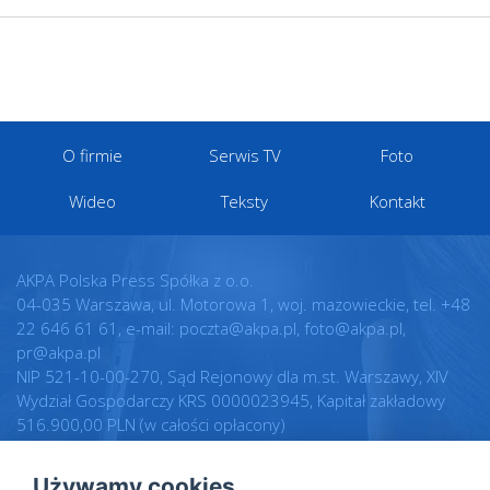
O firmie
Serwis TV
Foto
Wideo
Teksty
Kontakt
AKPA Polska Press Spółka z o.o.
04-035 Warszawa, ul. Motorowa 1, woj. mazowieckie, tel. +48
22 646 61 61, e-mail: poczta@akpa.pl, foto@akpa.pl,
pr@akpa.pl
NIP 521-10-00-270, Sąd Rejonowy dla m.st. Warszawy, XIV
Wydział Gospodarczy KRS 0000023945, Kapitał zakładowy
516.900,00 PLN (w całości opłacony)
Używamy cookies