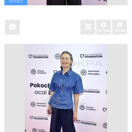
zobacz
hi-res
lo-res