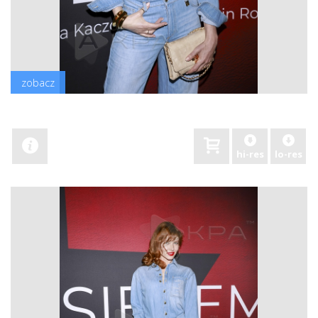
zobacz
hi-res
lo-res