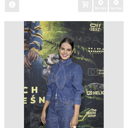
hi-res
lo-res