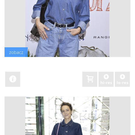
zobacz
hi-res
lo-res