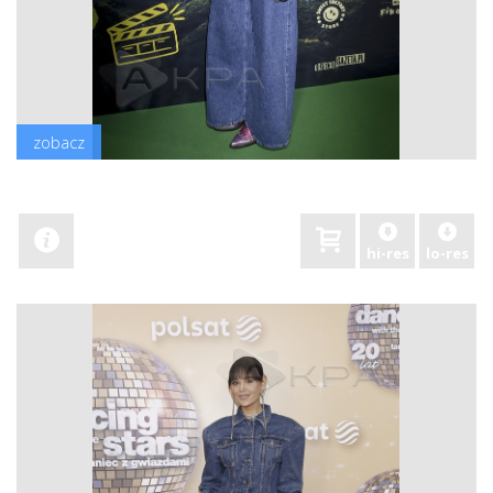
zobacz
hi-res
lo-res