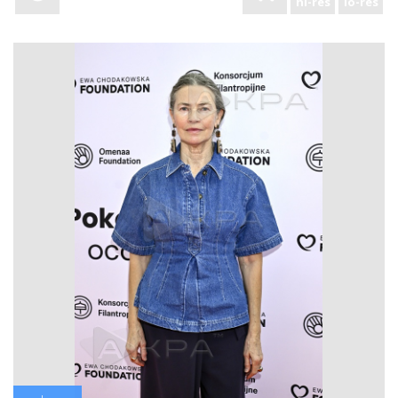
hi-res
lo-res