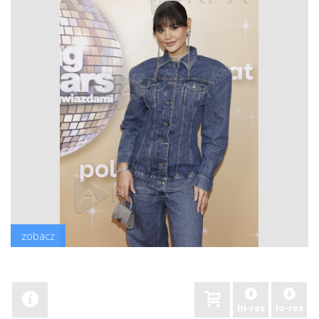
zobacz
hi-res
lo-res