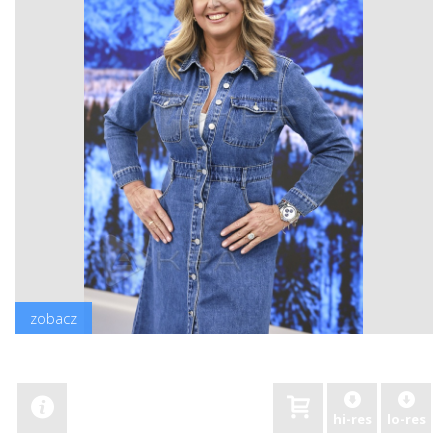
zobacz
hi-res
lo-res