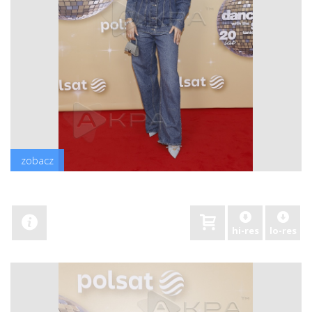
zobacz
hi-res
lo-res