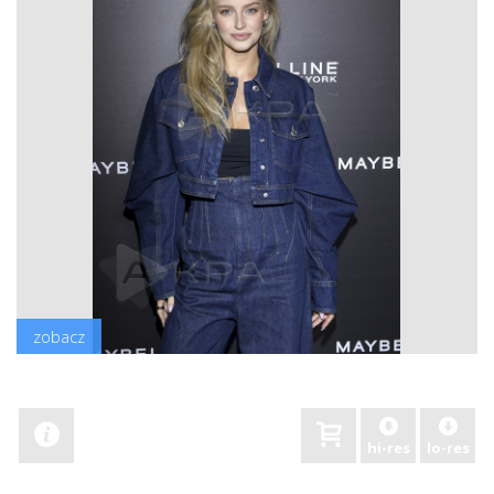
zobacz
hi-res
lo-res