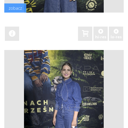
zobacz
hi-res
lo-res