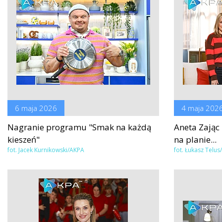
6 maja 2026
4 maja 202
Nagranie programu "Smak na każdą
Aneta Zając
kieszeń"
na planie...
fot. Jacek Kurnikowski/AKPA
fot. Łukasz Telu