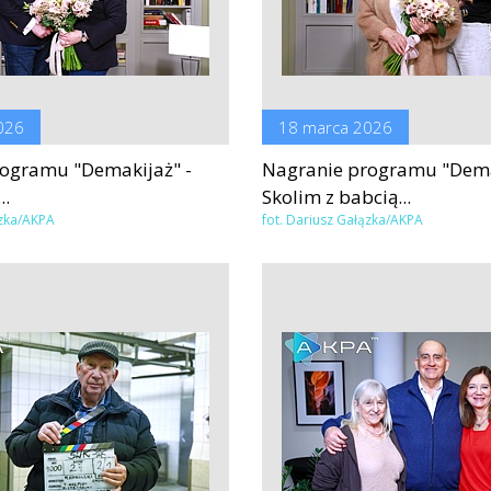
026
18 marca 2026
ogramu "Demakijaż" -
Nagranie programu "Dema
..
Skolim z babcią...
ązka/AKPA
fot. Dariusz Gałązka/AKPA