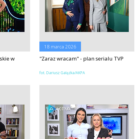
18 marca 2026
ńskie w
"Zaraz wracam" - plan serialu TVP
fot. Dariusz Gałązka/AKPA