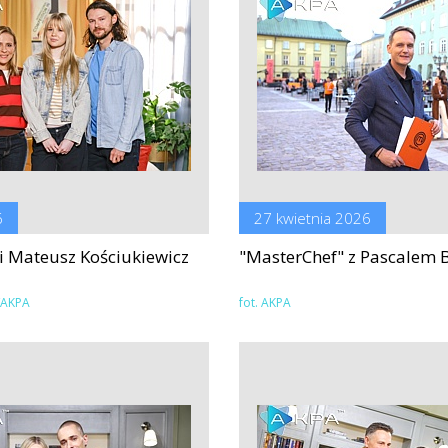
6
27 kwietnia 2026
 i Mateusz Kościukiewicz
"MasterChef" z Pascalem 
s/AKPA
fot. AKPA