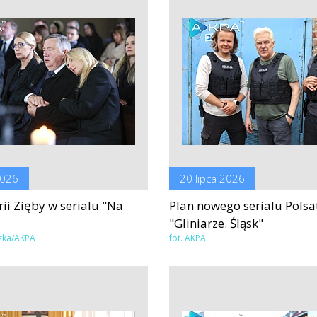
2026
20 lipca 2026
ii Zięby w serialu "Na
Plan nowego serialu Polsa
"Gliniarze. Śląsk"
ązka/AKPA
fot. AKPA