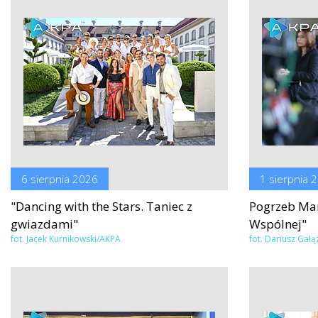
6 sierpnia 2026
1 sierpnia 
"Dancing with the Stars. Taniec z
Pogrzeb Mar
gwiazdami"
Wspólnej"
fot. Jacek Kurnikowski/AKPA
fot. Dariusz Gał