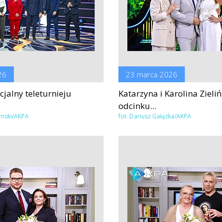
26
23 marca 2026
jalny teleturnieju
Katarzyna i Karolina Zieli
"
odcinku...
omski/AKPA
fot. Dariusz Gałązka/AKPA