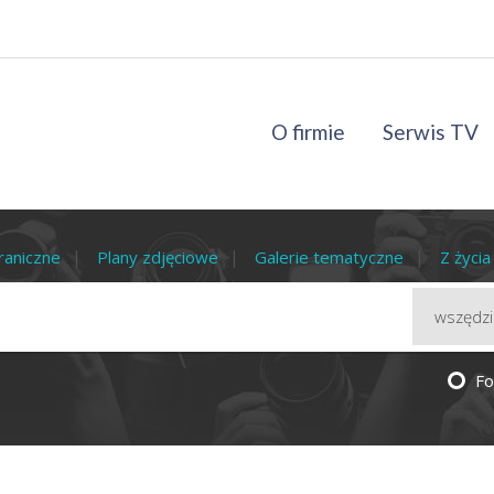
O firmie
Serwis TV
raniczne
Plany zdjęciowe
Galerie tematyczne
Z życi
Fo