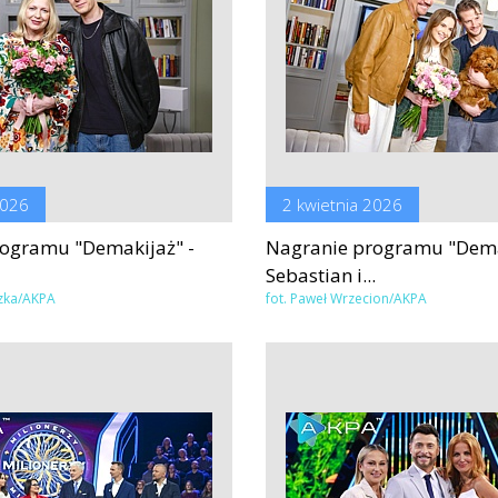
2026
2 kwietnia 2026
ogramu "Demakijaż" -
Nagranie programu "Dema
Sebastian i...
ązka/AKPA
fot. Paweł Wrzecion/AKPA