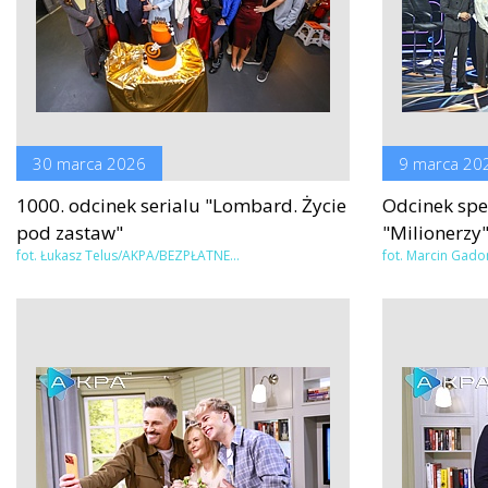
30 marca 2026
9 marca 20
1000. odcinek serialu "Lombard. Życie
Odcinek spec
pod zastaw"
"Milionerzy
fot. Łukasz Telus/AKPA/BEZPŁATNE...
fot. Marcin Gad