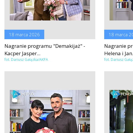
18 marca 2026
18 marca 2
Nagranie programu "Demakijaż" -
Nagranie pr
Kacper Jasper...
Helena i Jan.
fot. Dariusz Gałązka/AKPA
fot. Dariusz Gał