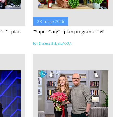
28 lutego 2026
ci" - plan
"Super Gary" - plan programu TVP
fot. Dariusz Gałązka/AKPA