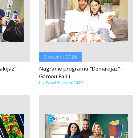
2 kwietnia 2026
kijaż" -
Nagranie programu "Demakijaż" -
Gamou Fall i...
fot. Paweł Wrzecion/AKPA