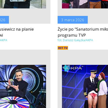
026
3 marca 2026
usiewicz na planie
Życie po "Sanatorium miłoś
wi
programu TVP
s/AKPA
fot. Dariusz Gałązka/AKPA
HIT TV