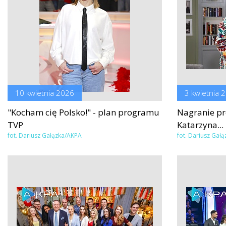
10 kwietnia 2026
3 kwietnia 
"Kocham cię Polsko!" - plan programu
Nagranie pr
TVP
Katarzyna...
fot. Dariusz Gałązka/AKPA
fot. Dariusz Gał