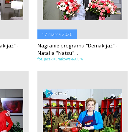
17 marca 2026
kijaż" -
Nagranie programu "Demakijaż" -
Natalia "Natsu"...
fot. Jacek Kurnikowski/AKPA