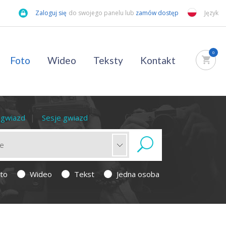
Zaloguj się
do swojego panelu lub
zamów dostęp
Język
0
Foto
Wideo
Teksty
Kontakt
a gwiazd
Sesje gwiazd
to
Wideo
Tekst
Jedna osoba