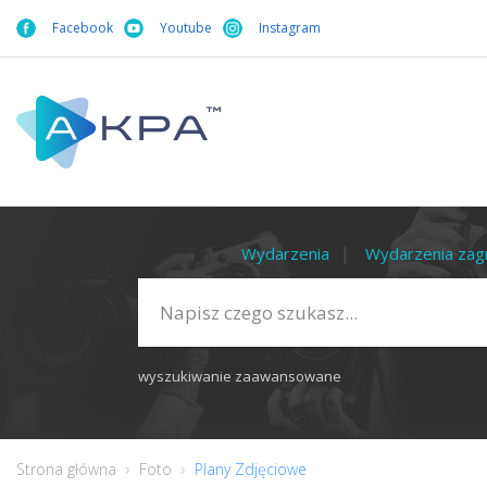
Facebook
Youtube
Instagram
Wydarzenia
Wydarzenia zag
wyszukiwanie zaawansowane
Strona główna
Foto
Plany Zdjęciowe