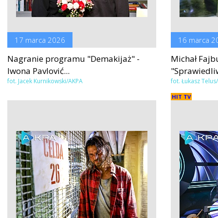
17 marca 2026
16 marca 2
Nagranie programu "Demakijaż" -
Michał Fajb
Iwona Pavlović...
"Sprawiedli
fot. Jacek Kurnikowski/AKPA
fot. Łukasz Telu
HIT TV