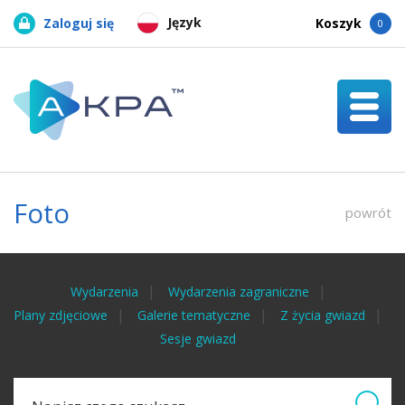
Język
Zaloguj się
Koszyk
0
Foto
powrót
Wydarzenia
Wydarzenia zagraniczne
Plany zdjęciowe
Galerie tematyczne
Z życia gwiazd
Sesje gwiazd