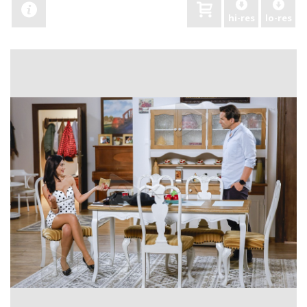
hi-res
lo-res