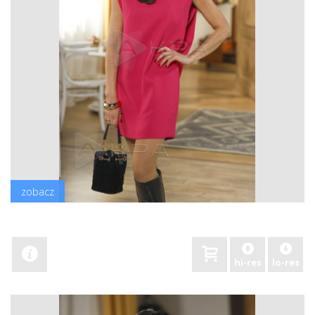
zobacz
hi-res
lo-res