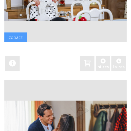
zobacz
hi-res
lo-res