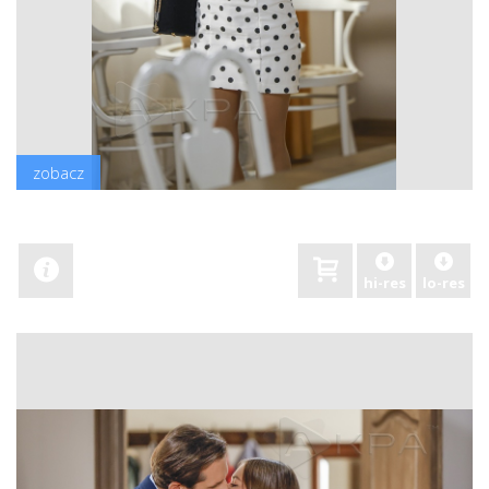
zobacz
hi-res
lo-res