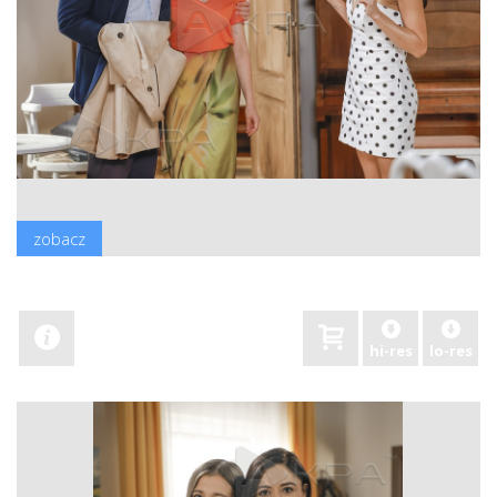
zobacz
hi-res
lo-res