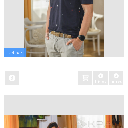
zobacz
hi-res
lo-res