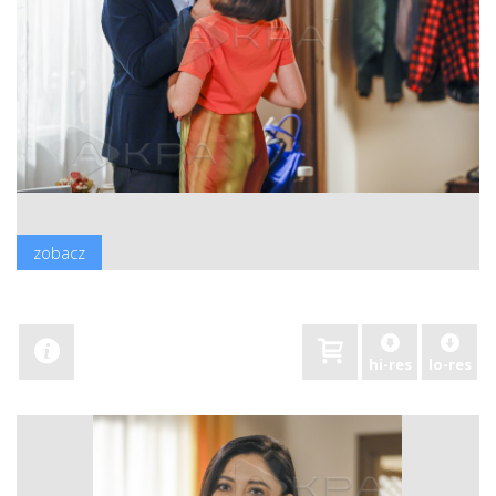
zobacz
hi-res
lo-res