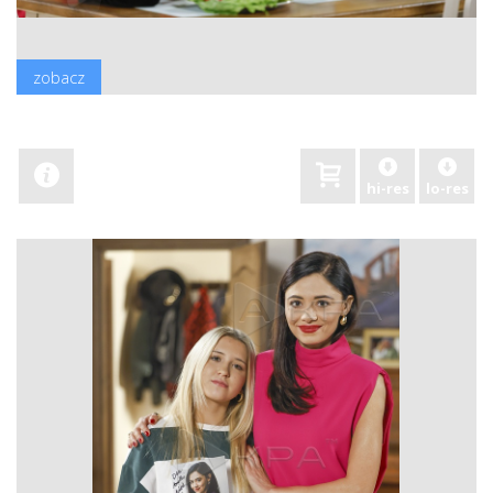
zobacz
hi-res
lo-res