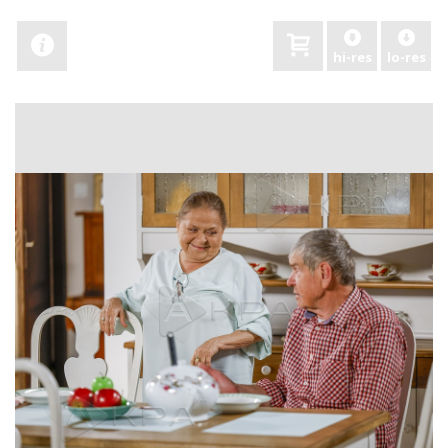
hi-res
lo-res