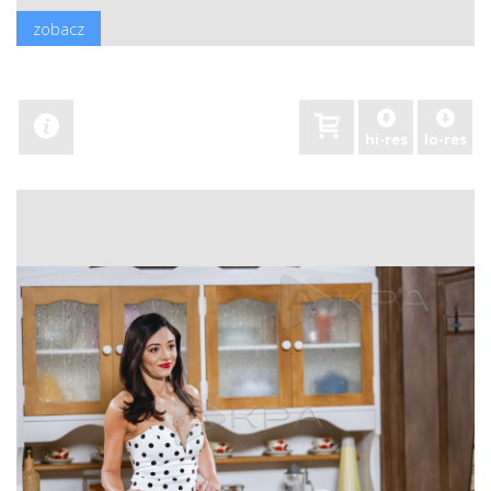
zobacz
hi-res
lo-res