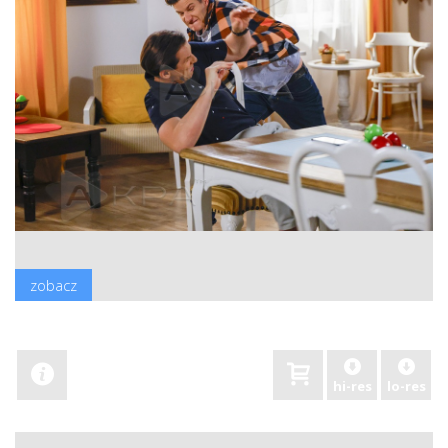
zobacz
hi-res
lo-res