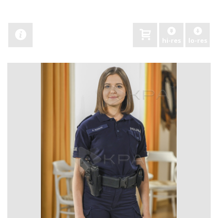
hi-res
lo-res