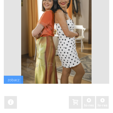
zobacz
hi-res
lo-res