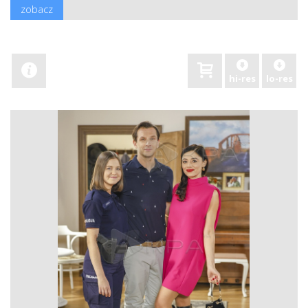
zobacz
hi-res
lo-res