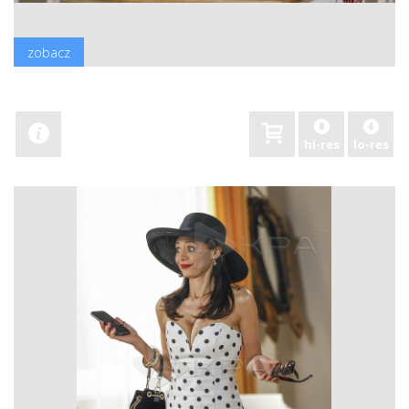
zobacz
hi-res
lo-res