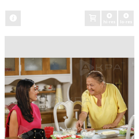
hi-res
lo-res