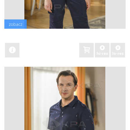
zobacz
hi-res
lo-res