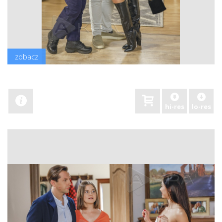
zobacz
hi-res
lo-res