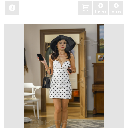
hi-res
lo-res