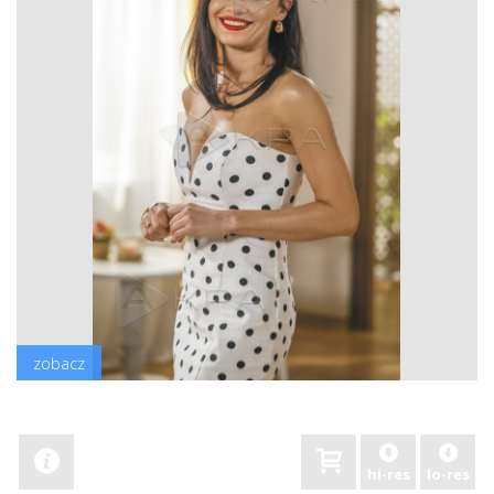
zobacz
hi-res
lo-res