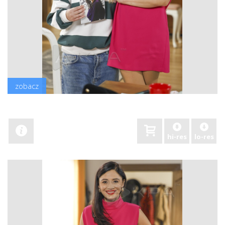
zobacz
hi-res
lo-res