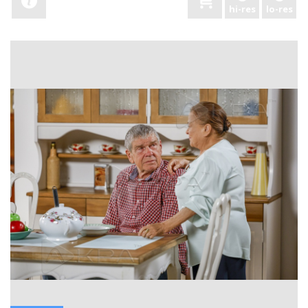
hi-res
lo-res