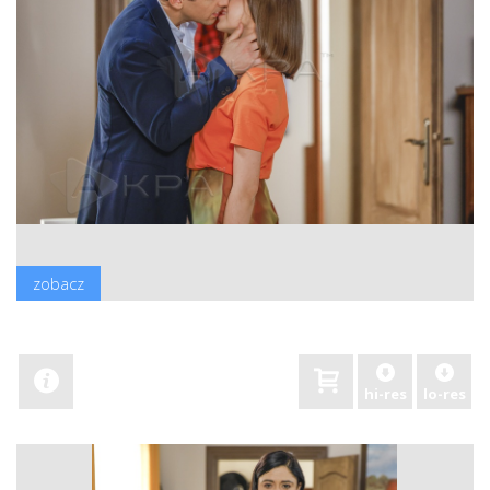
zobacz
hi-res
lo-res