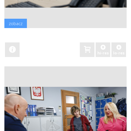
zobacz
hi-res
lo-res