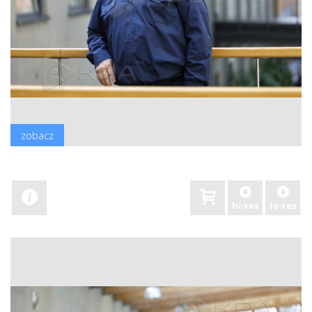
zobacz
hi-res
lo-res