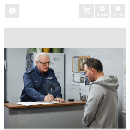
hi-res
lo-res