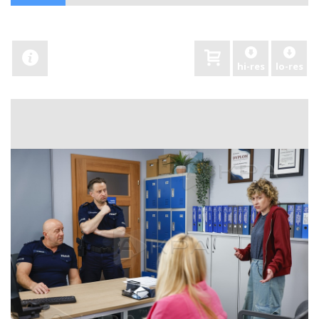
hi-res
lo-res