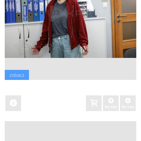
zobacz
hi-res
lo-res