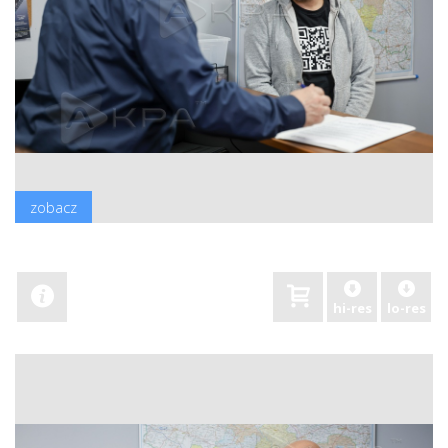
zobacz
hi-res
lo-res