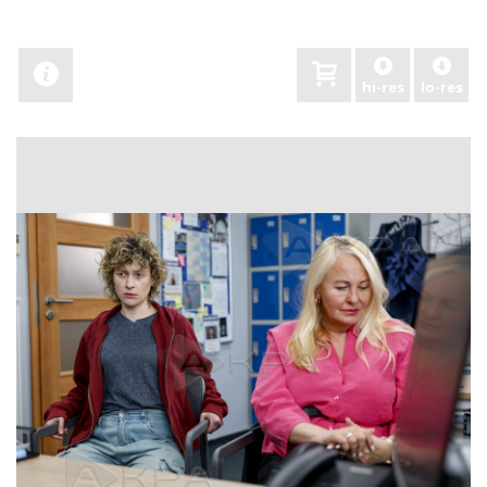
hi-res
lo-res