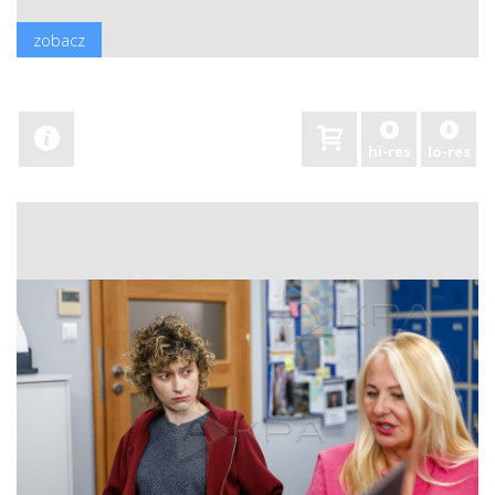
zobacz
hi-res
lo-res