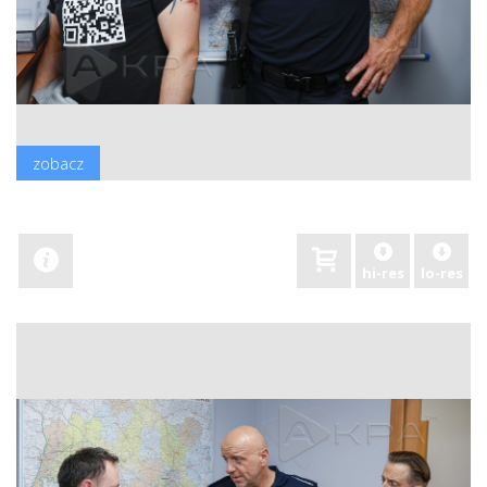
zobacz
hi-res
lo-res