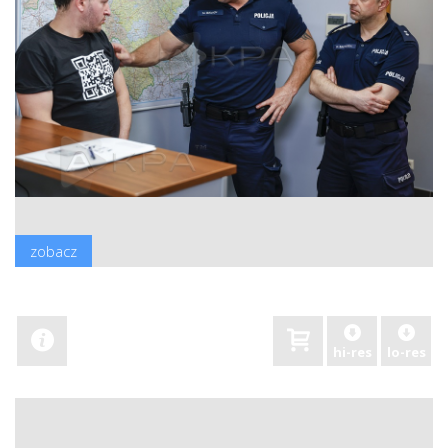
zobacz
hi-res
lo-res