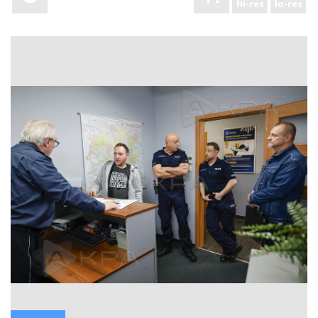
hi-res
lo-res