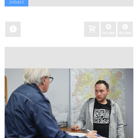
zobacz
hi-res
lo-res