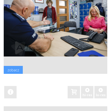
zobacz
hi-res
lo-res