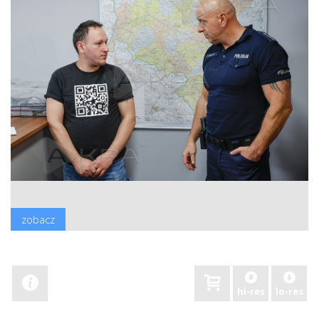
zobacz
hi-res
lo-res