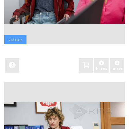
zobacz
hi-res
lo-res