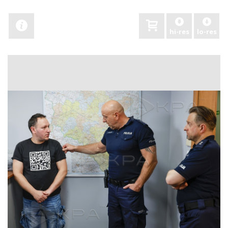
hi-res
lo-res