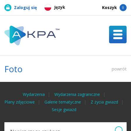
Język
Zaloguj się
Koszyk
0
Foto
powrót
Wydarzenia
Wydarzenia zagraniczne
Plany zdjęciowe
Galerie tematyczne
Z życia gwiazd
Sesje gwiazd