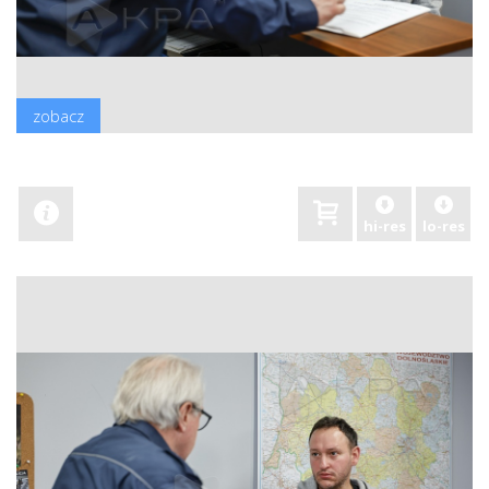
zobacz
hi-res
lo-res