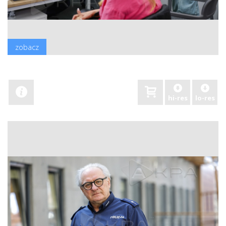
zobacz
hi-res
lo-res