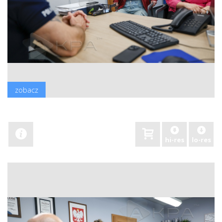
zobacz
hi-res
lo-res