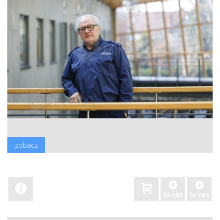
zobacz
hi-res
lo-res