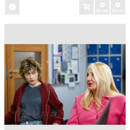
hi-res
lo-res