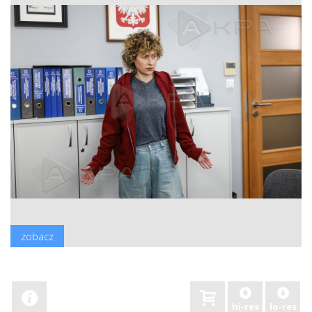
zobacz
hi-res
lo-res