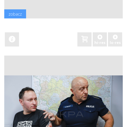
zobacz
hi-res
lo-res