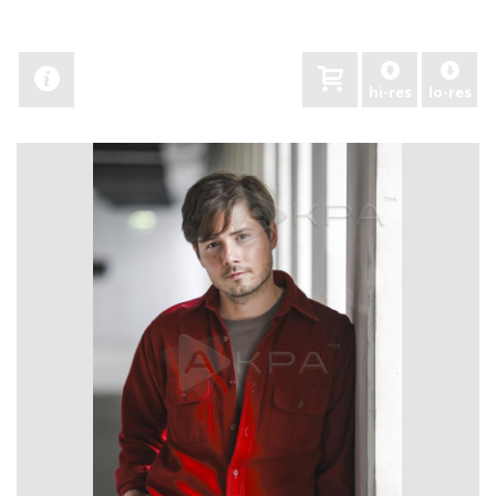
hi-res
lo-res