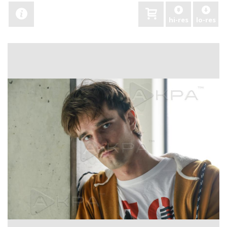
hi-res
lo-res