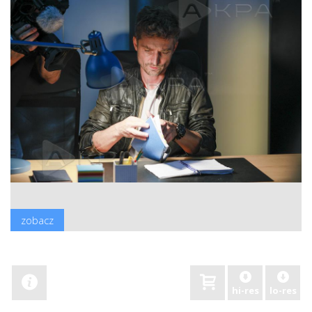
zobacz
hi-res
lo-res