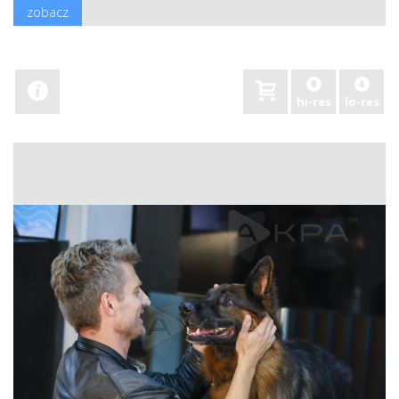
zobacz
hi-res
lo-res