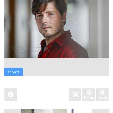
zobacz
hi-res
lo-res