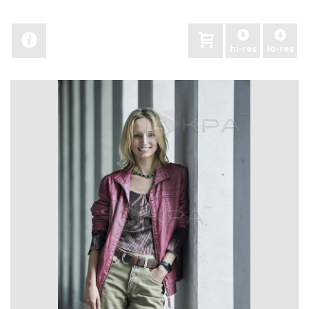
hi-res
lo-res