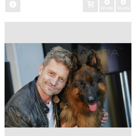
hi-res
lo-res