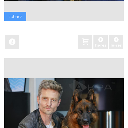
zobacz
hi-res
lo-res