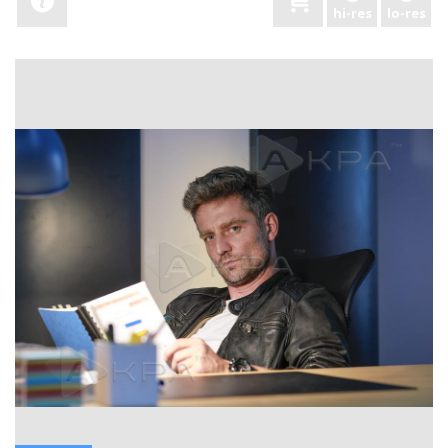
hi-res
lo-res