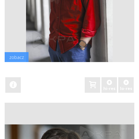
zobacz
hi-res
lo-res