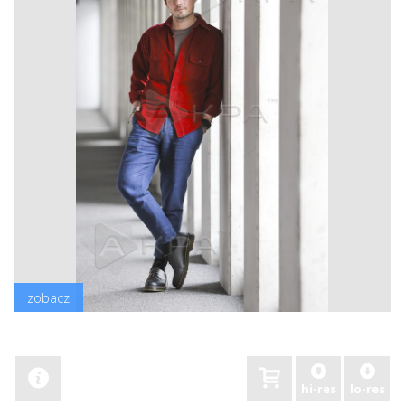
zobacz
hi-res
lo-res