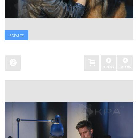
zobacz
hi-res
lo-res