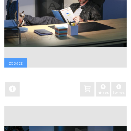
zobacz
hi-res
lo-res