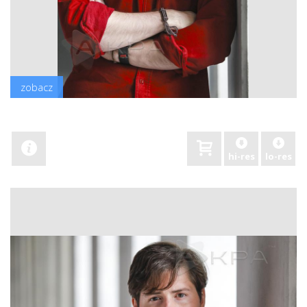
zobacz
hi-res
lo-res