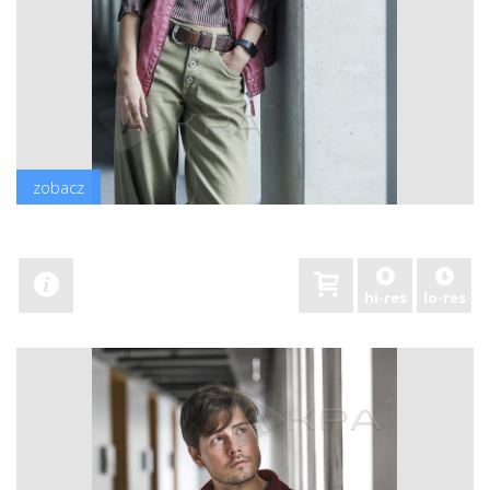
zobacz
hi-res
lo-res