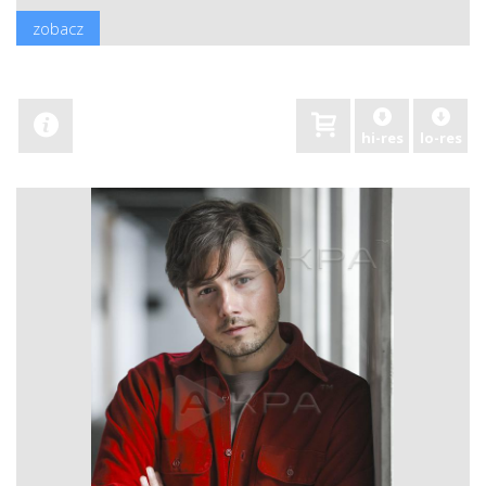
zobacz
hi-res
lo-res