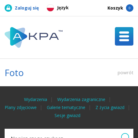
Język
Zaloguj się
Koszyk
0
Foto
powrót
Wydarzenia
Wydarzenia zagraniczne
Plany zdjęciowe
Galerie tematyczne
Z życia gwiazd
Sesje gwiazd