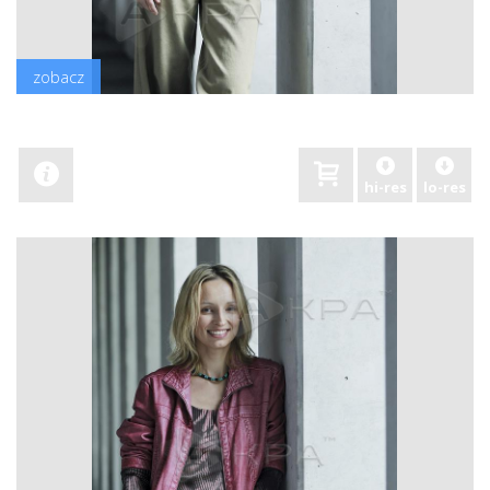
zobacz
hi-res
lo-res