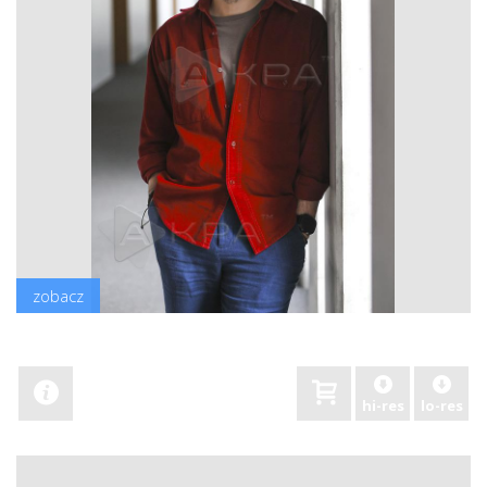
zobacz
hi-res
lo-res