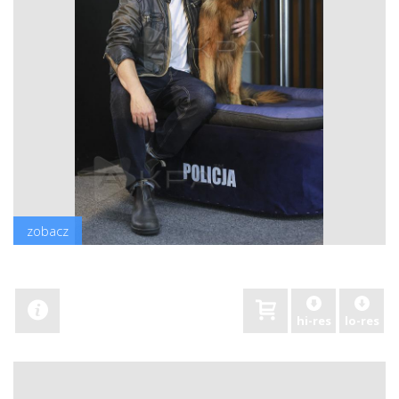
zobacz
hi-res
lo-res