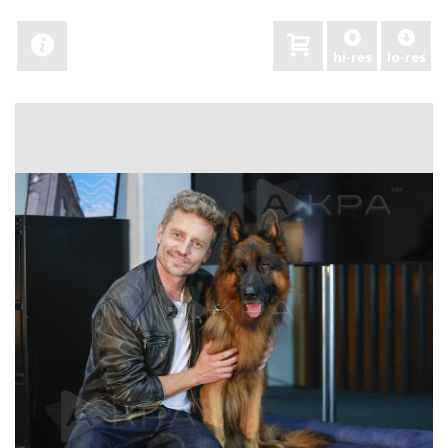
hi-res
lo-res