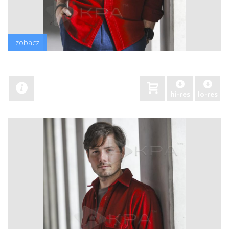
zobacz
hi-res
lo-res