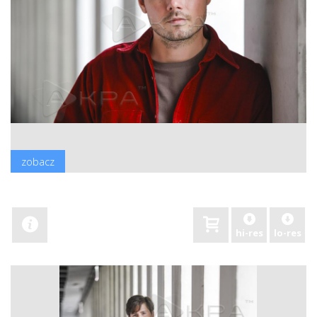
zobacz
hi-res
lo-res