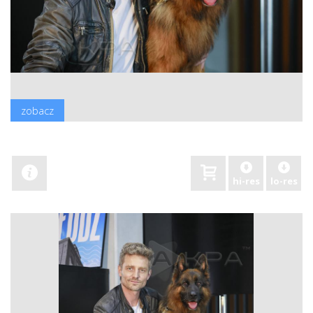
zobacz
hi-res
lo-res