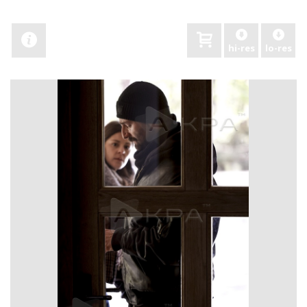
hi-res
lo-res