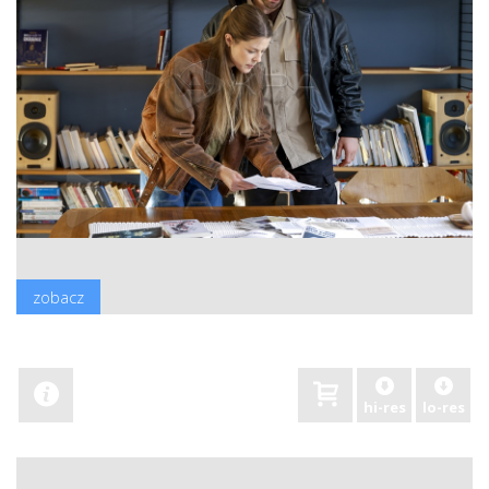
zobacz
hi-res
lo-res