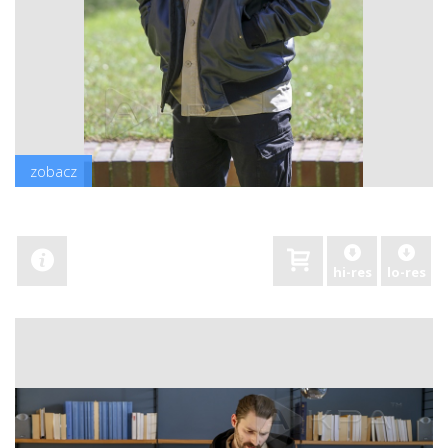
zobacz
hi-res
lo-res