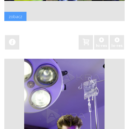
zobacz
hi-res
lo-res