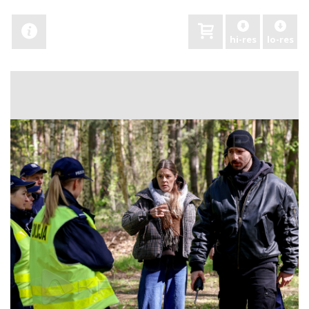
hi-res
lo-res