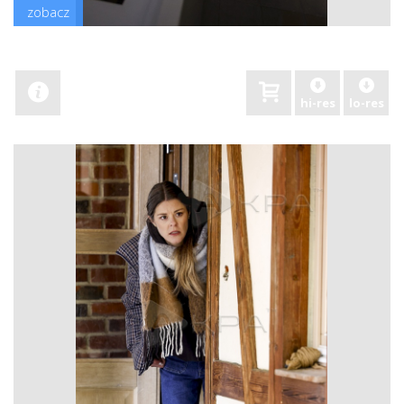
zobacz
hi-res
lo-res