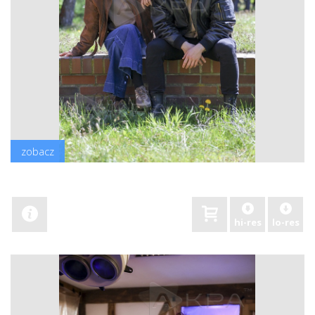
zobacz
hi-res
lo-res