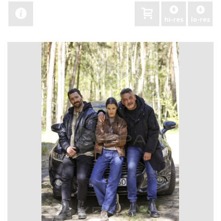
hi-res
lo-res