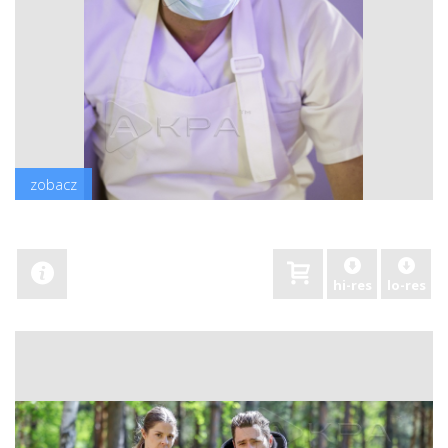
zobacz
hi-res
lo-res