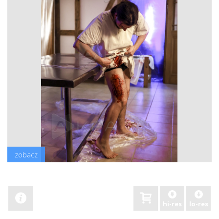
zobacz
hi-res
lo-res