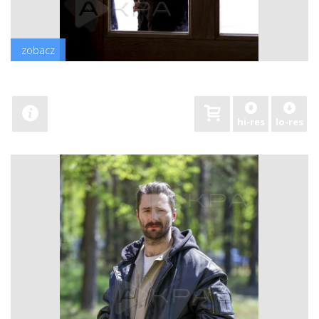
zobacz
hi-res
lo-res