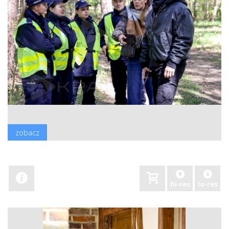
zobacz
hi-res
lo-res