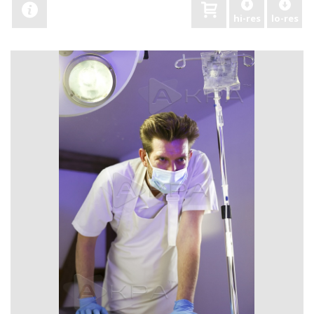
hi-res
lo-res