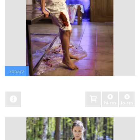
zobacz
hi-res
lo-res