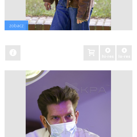
zobacz
hi-res
lo-res