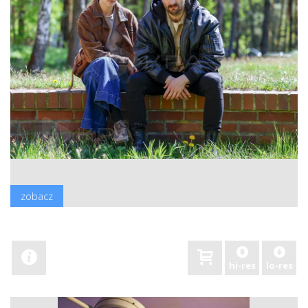
zobacz
hi-res
lo-res