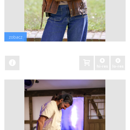
zobacz
hi-res
lo-res