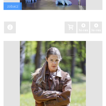
zobacz
hi-res
lo-res