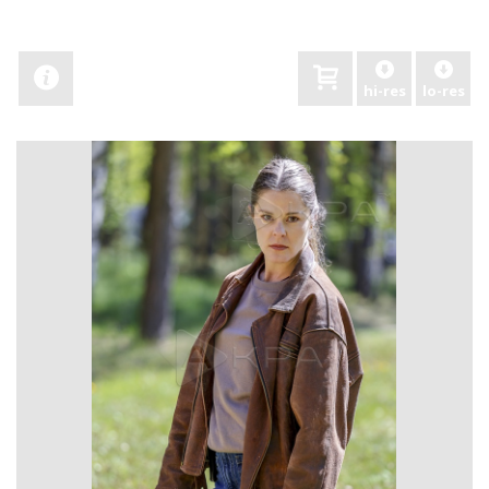
hi-res
lo-res