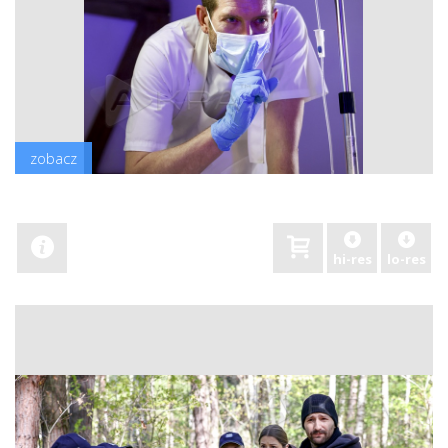
zobacz
hi-res
lo-res