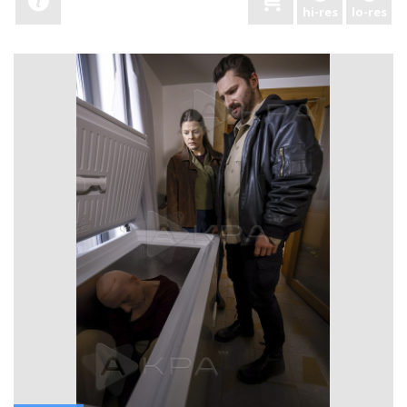
hi-res
lo-res