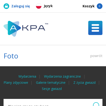
Język
Zaloguj się
Koszyk
0
Foto
powrót
Wydarzenia
Wydarzenia zagraniczne
Plany zdjęciowe
Galerie tematyczne
Z życia gwiazd
Sesje gwiazd