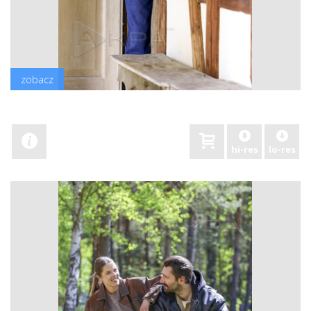
zobacz
hi-res
lo-res