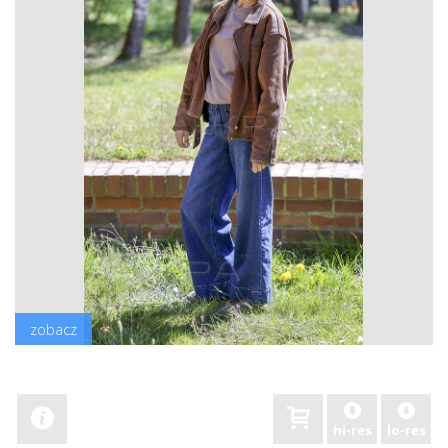
zobacz
hi-res
lo-res