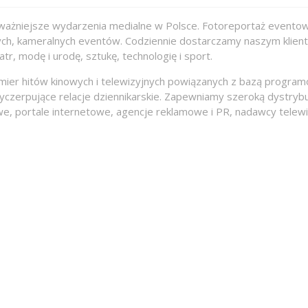
ajważniejsze wydarzenia medialne w Polsce. Fotoreportaż eventow
jszych, kameralnych eventów. Codziennie dostarczamy naszym klie
r, modę i urodę, sztukę, technologię i sport.
mier hitów kinowych i telewizyjnych powiązanych z bazą programo
yczerpujące relacje dziennikarskie. Zapewniamy szeroką dystrybu
ortale internetowe, agencje reklamowe i PR, nadawcy telewizyjni,