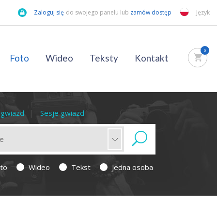
Zaloguj się
do swojego panelu lub
zamów dostęp
Język
0
Foto
Wideo
Teksty
Kontakt
a gwiazd
Sesje gwiazd
to
Wideo
Tekst
Jedna osoba