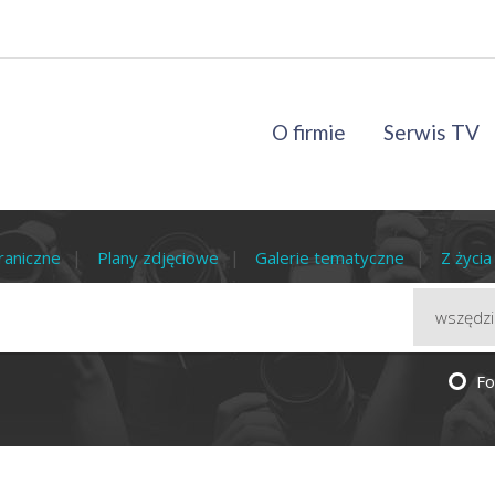
O firmie
Serwis TV
raniczne
Plany zdjęciowe
Galerie tematyczne
Z życi
Fo