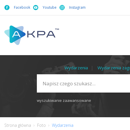
Facebook
Youtube
Instagram
Wydarzenia
Wydarzenia zag
wyszukiwanie zaawansowane
Strona główna
Foto
Wydarzenia