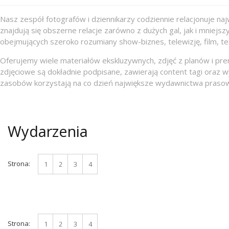
Nasz zespół fotografów i dziennikarzy codziennie relacjonuje n
znajdują się obszerne relacje zarówno z dużych gal, jak i mnie
obejmujących szeroko rozumiany show-biznes, telewizję, film, teat
Oferujemy wiele materiałów ekskluzywnych, zdjęć z planów i pre
zdjęciowe są dokładnie podpisane, zawierają content tagi oraz w
zasobów korzystają na co dzień największe wydawnictwa prasowe, p
Wydarzenia
Strona:
1
2
3
4
Strona:
1
2
3
4