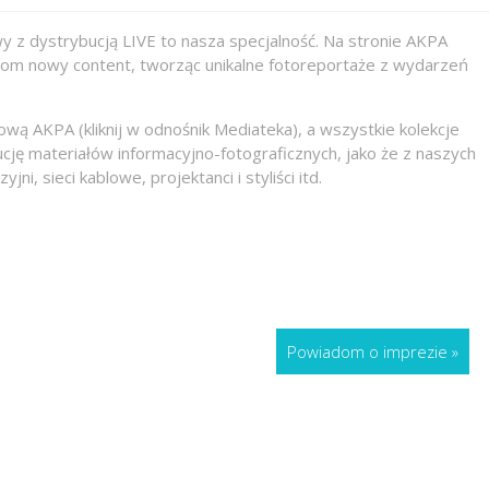
y z dystrybucją LIVE to nasza specjalność. Na stronie AKPA
ntom nowy content, tworząc unikalne fotoreportaże z wydarzeń
wą AKPA (kliknij w odnośnik Mediateka), a wszystkie kolekcje
cję materiałów informacyjno-fotograficznych, jako że z naszych
 sieci kablowe, projektanci i styliści itd.
Powiadom o imprezie
»