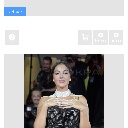
zobacz
hi-res
lo-res