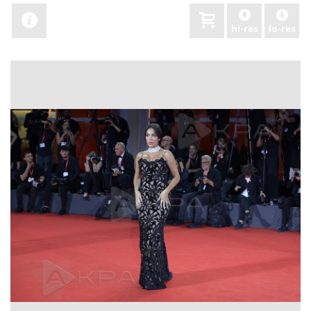
hi-res
lo-res