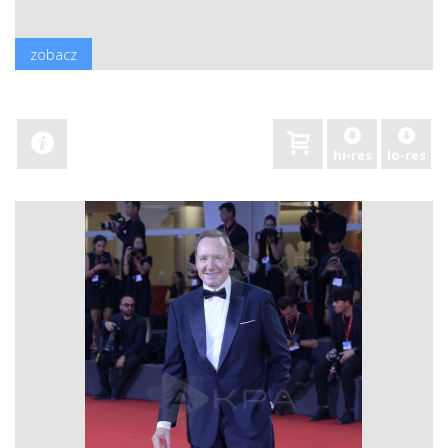
zobacz
hi-res
lo-res