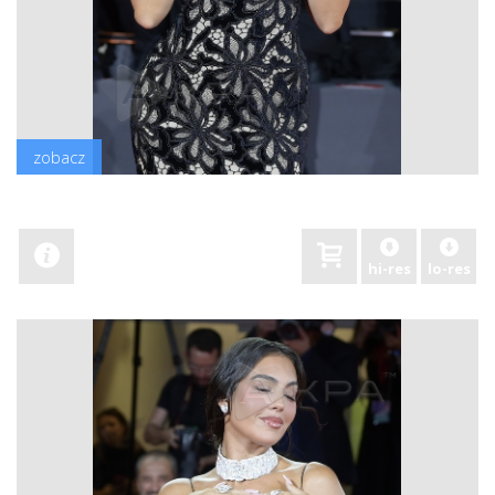
zobacz
hi-res
lo-res