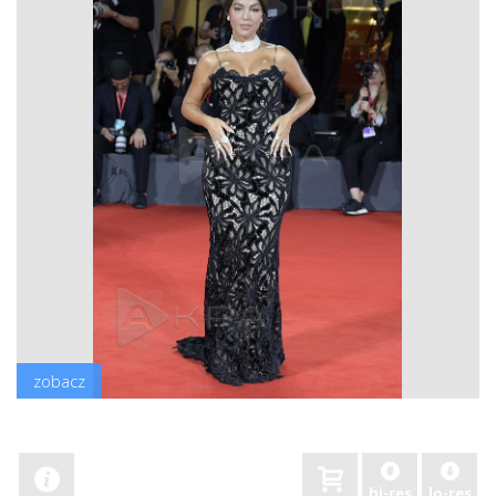
zobacz
hi-res
lo-res