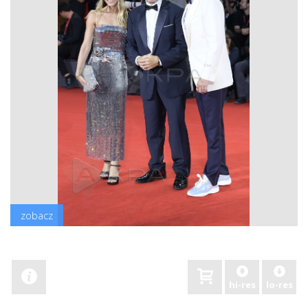
zobacz
hi-res
lo-res