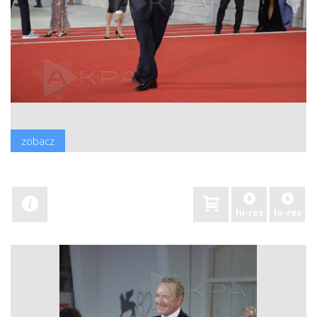
zobacz
hi-res
lo-res