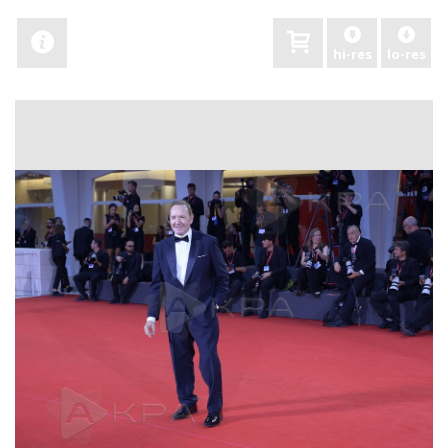
hi-res
lo-res