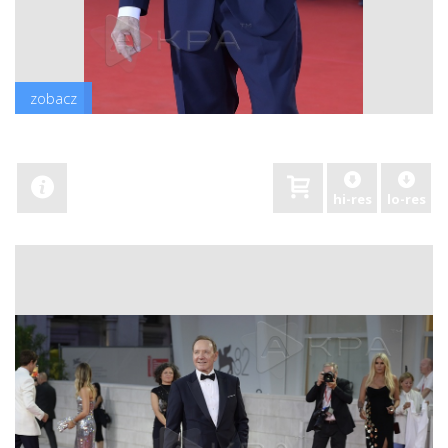
zobacz
hi-res
lo-res