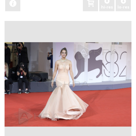
hi-res
lo-res