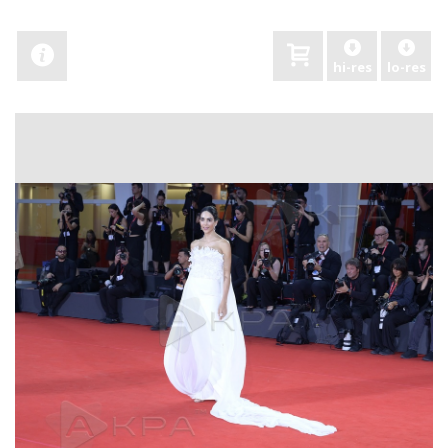
hi-res
lo-res