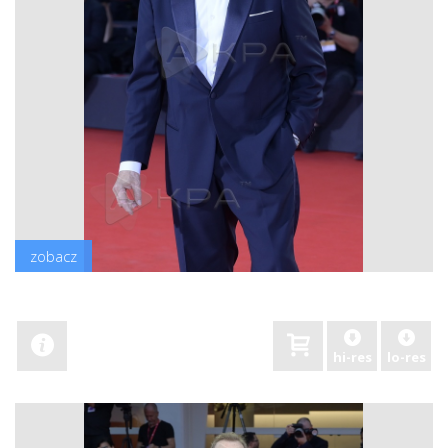
zobacz
hi-res
lo-res