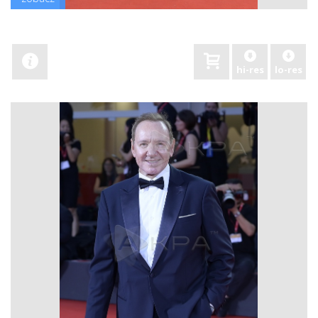
hi-res
lo-res