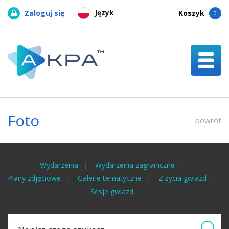
Język
Zaloguj się
Koszyk
0
Foto
powrót
Wydarzenia
Wydarzenia zagraniczne
Plany zdjęciowe
Galerie tematyczne
Z życia gwiazd
Sesje gwiazd