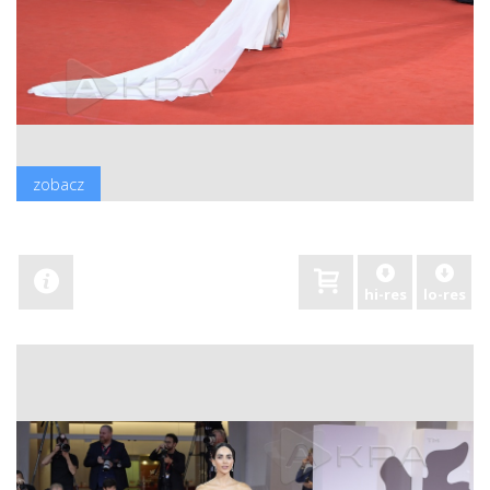
zobacz
hi-res
lo-res