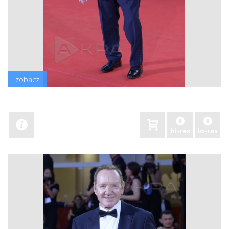
zobacz
hi-res
lo-res