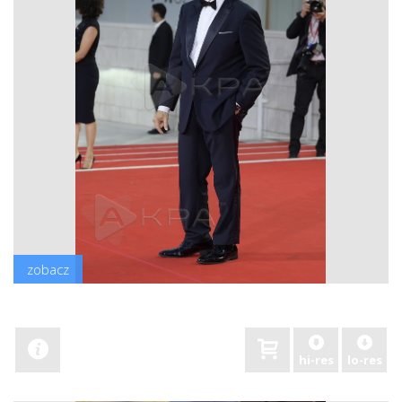
zobacz
hi-res
lo-res