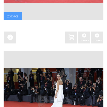
zobacz
hi-res
lo-res