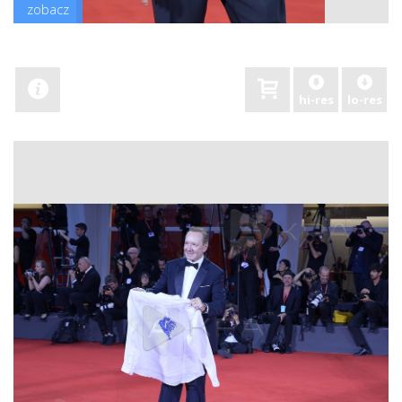
zobacz
hi-res
lo-res