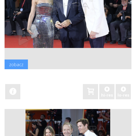
zobacz
hi-res
lo-res