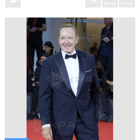
hi-res
lo-res