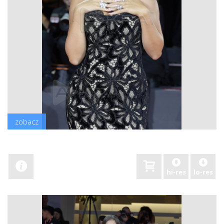
zobacz
hi-res
lo-res