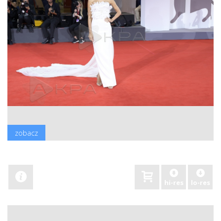
zobacz
hi-res
lo-res