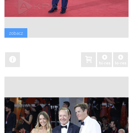
zobacz
hi-res
lo-res