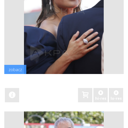
zobacz
hi-res
lo-res