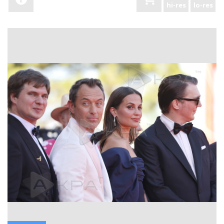
hi-res
lo-res