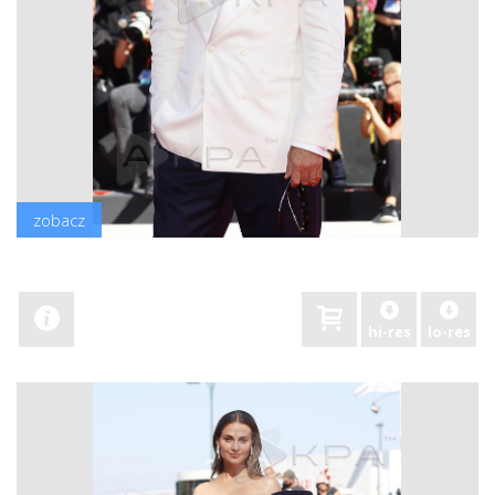
zobacz
hi-res
lo-res