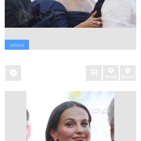
zobacz
hi-res
lo-res