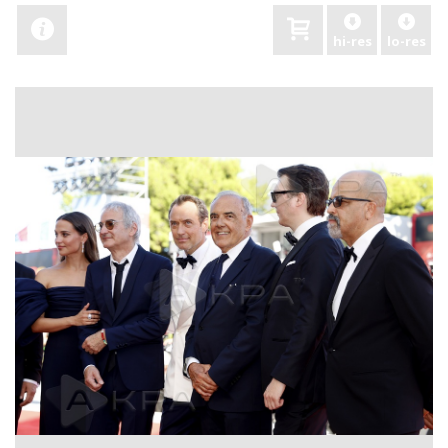
hi-res
lo-res