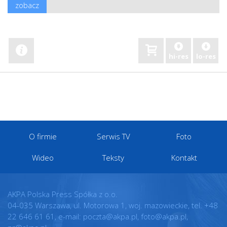
zobacz
hi-res
lo-res
O firmie
Serwis TV
Foto
Wideo
Teksty
Kontakt
AKPA Polska Press Spółka z o.o.
04-035 Warszawa, ul. Motorowa 1, woj. mazowieckie, tel. +48
22 646 61 61, e-mail: poczta@akpa.pl, foto@akpa.pl,