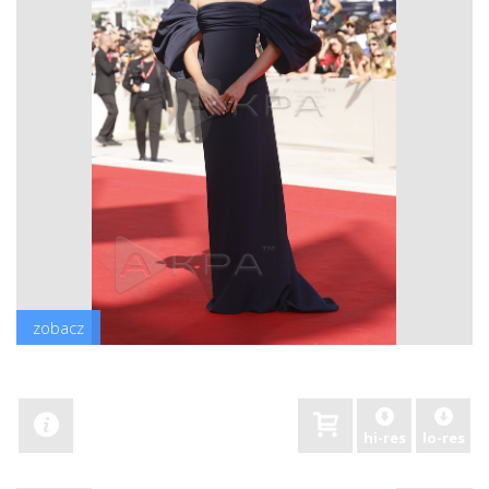
zobacz
hi-res
lo-res