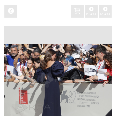
hi-res
lo-res