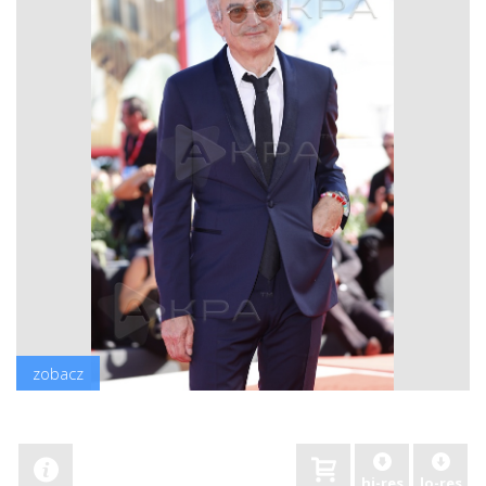
zobacz
hi-res
lo-res