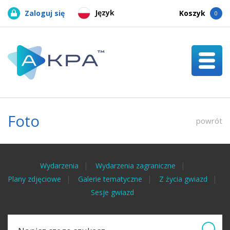
Język
Zaloguj się
Koszyk
0
Foto
powrót
Wydarzenia
Wydarzenia zagraniczne
Plany zdjęciowe
Galerie tematyczne
Z życia gwiazd
Sesje gwiazd