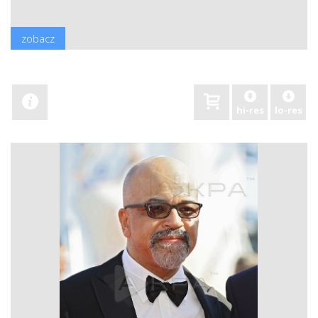
zobacz
hi-res
lo-res