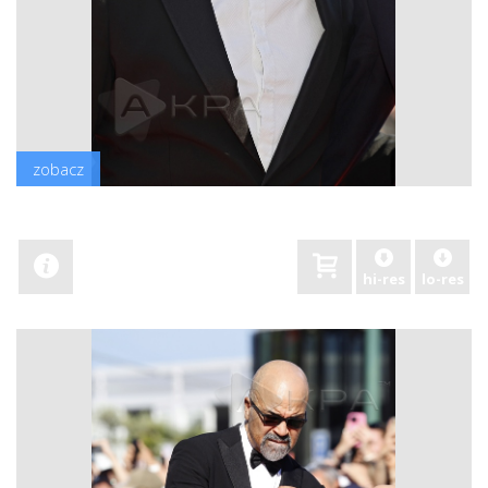
zobacz
hi-res
lo-res