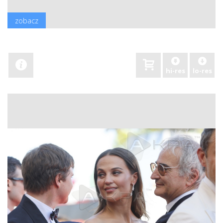
zobacz
hi-res
lo-res