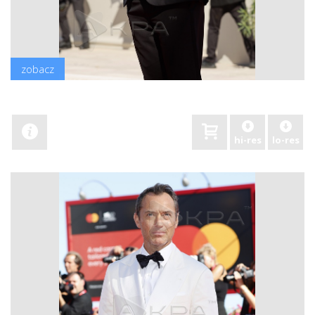
zobacz
hi-res
lo-res