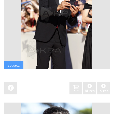
zobacz
hi-res
lo-res