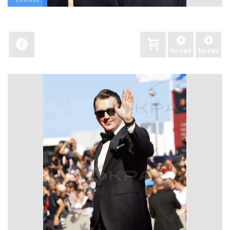
hi-res
lo-res