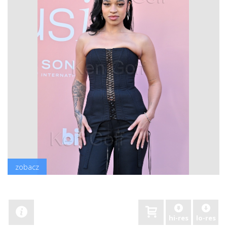
zobacz
hi-res
lo-res