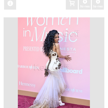
hi-res
lo-res