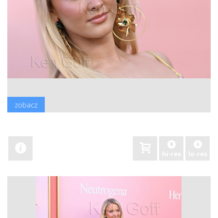
zobacz
hi-res
lo-res