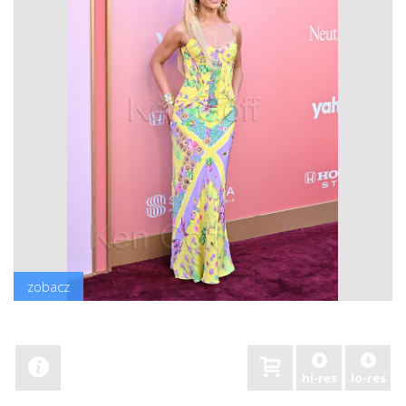
zobacz
hi-res
lo-res