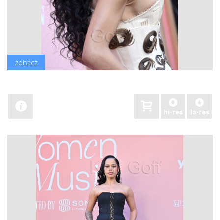
zobacz
hi-res
lo-res