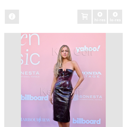
hi-res
lo-res