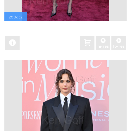
zobacz
hi-res
lo-res