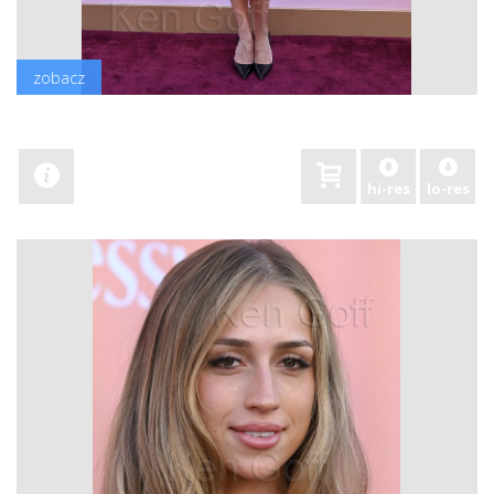
zobacz
hi-res
lo-res