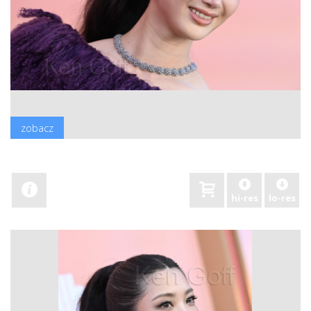
zobacz
hi-res
lo-res