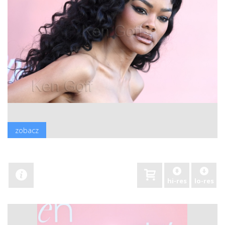
zobacz
hi-res
lo-res