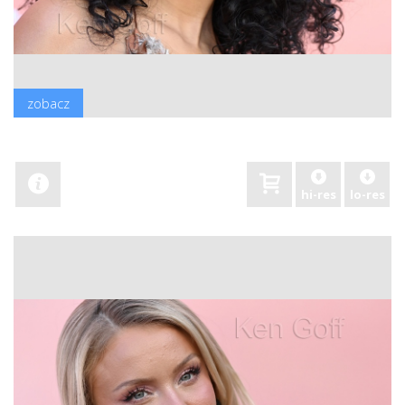
zobacz
hi-res
lo-res