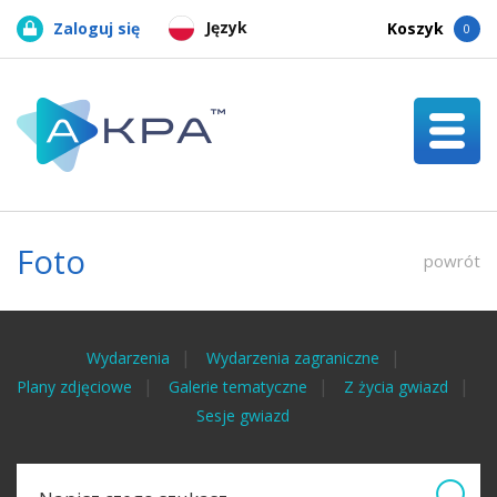
Język
Zaloguj się
Koszyk
0
Foto
powrót
Wydarzenia
Wydarzenia zagraniczne
Plany zdjęciowe
Galerie tematyczne
Z życia gwiazd
Sesje gwiazd