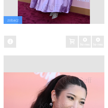
zobacz
hi-res
lo-res