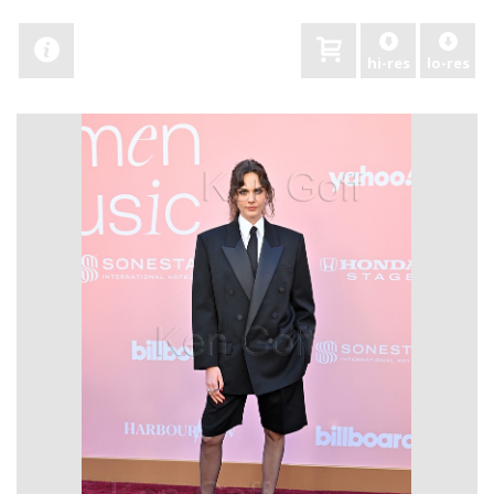
hi-res
lo-res