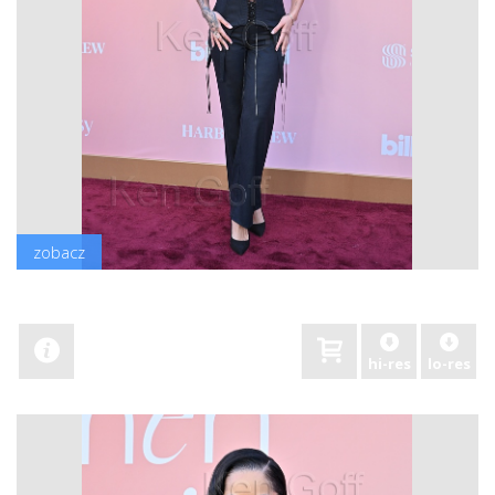
zobacz
hi-res
lo-res