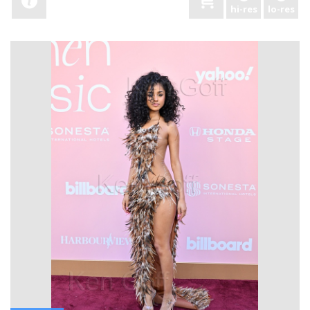
hi-res
lo-res