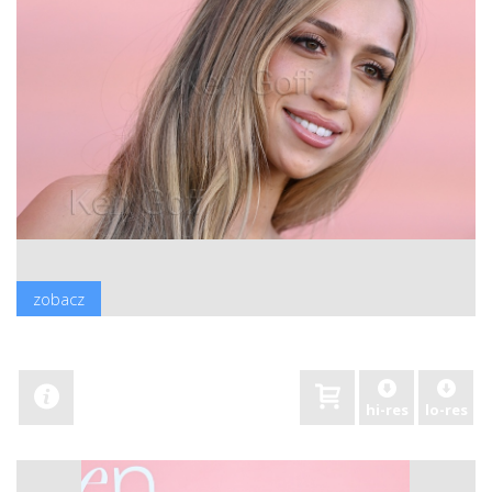
zobacz
hi-res
lo-res