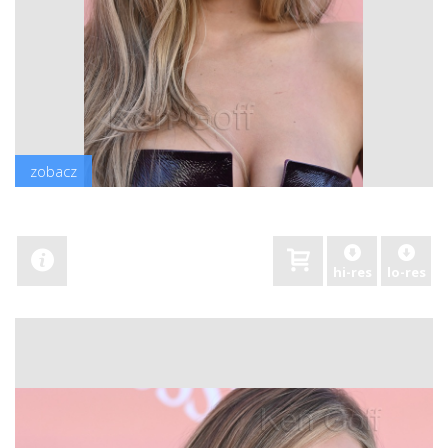
zobacz
hi-res
lo-res