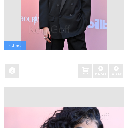
zobacz
hi-res
lo-res