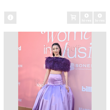
hi-res
lo-res