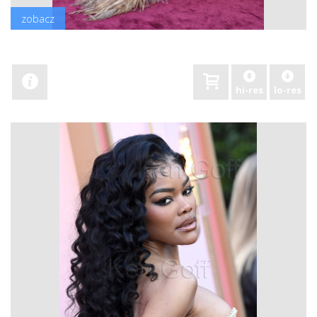
zobacz
hi-res
lo-res