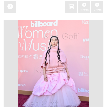
hi-res
lo-res