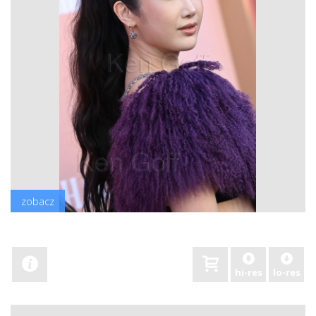
zobacz
hi-res
lo-res