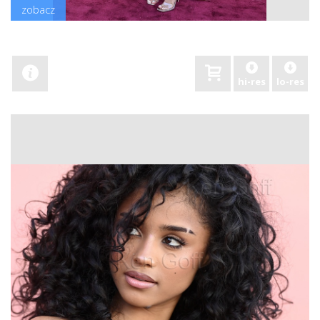
zobacz
hi-res
lo-res