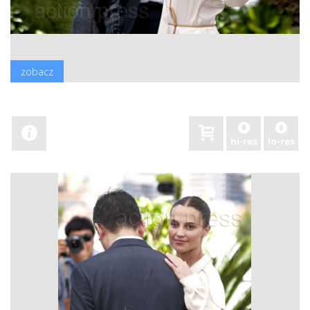
zobacz
hi-res
lo-res