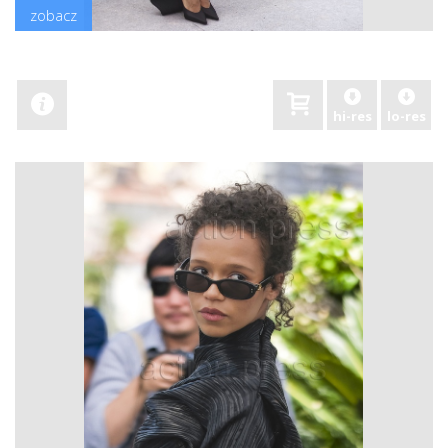
zobacz
hi-res
lo-res