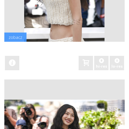
zobacz
hi-res
lo-res