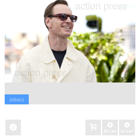
zobacz
hi-res
lo-res