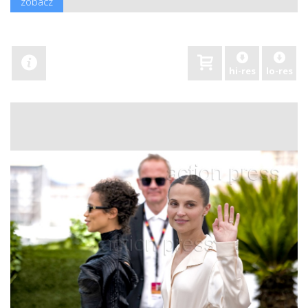
zobacz
hi-res
lo-res