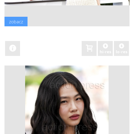
zobacz
hi-res
lo-res