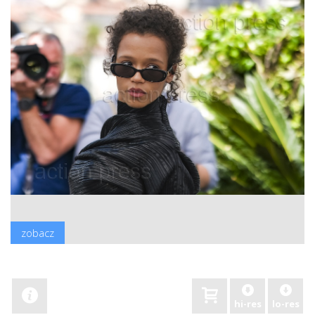
zobacz
hi-res
lo-res