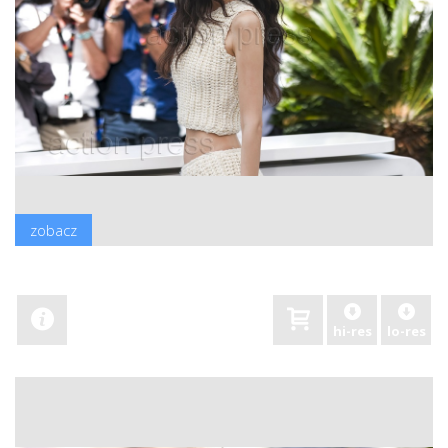
zobacz
hi-res
lo-res