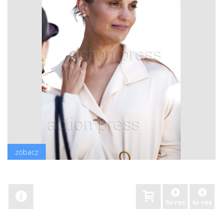
zobacz
hi-res
lo-res