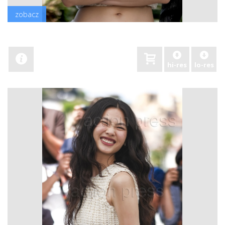
zobacz
hi-res
lo-res