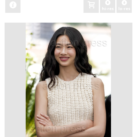
hi-res
lo-res