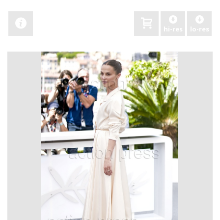
hi-res
lo-res