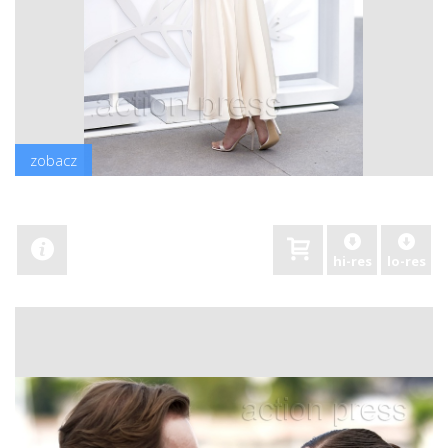
zobacz
hi-res
lo-res