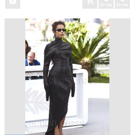
hi-res
lo-res