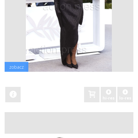
zobacz
hi-res
lo-res