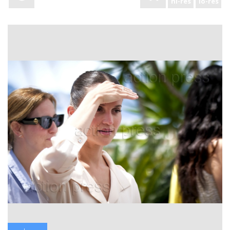
hi-res
lo-res