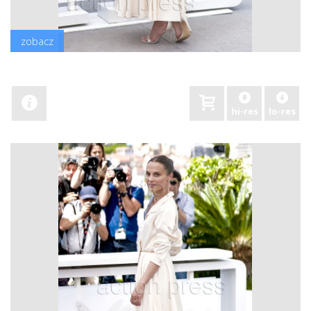
zobacz
hi-res
lo-res