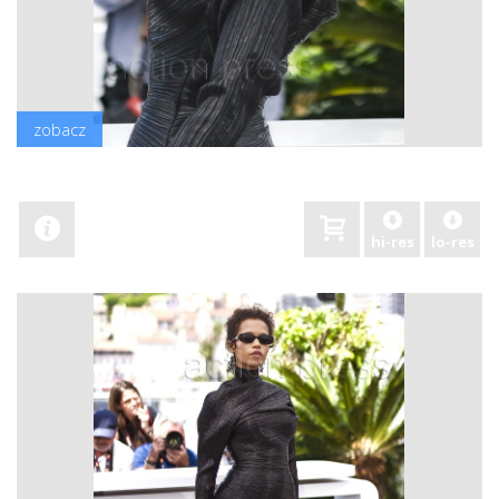
zobacz
hi-res
lo-res