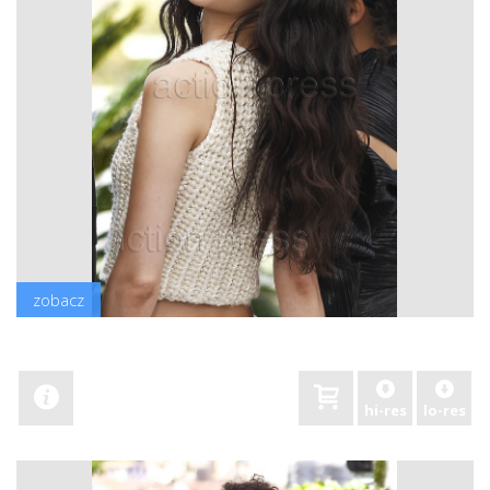
zobacz
hi-res
lo-res