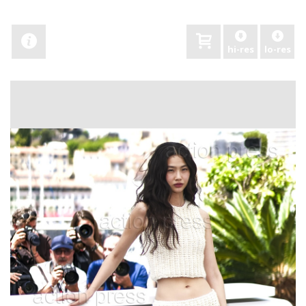
hi-res
lo-res