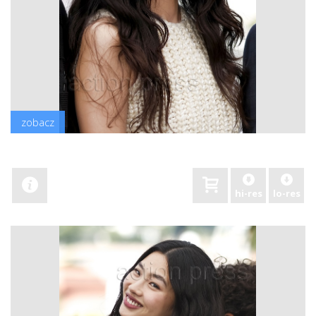
zobacz
hi-res
lo-res