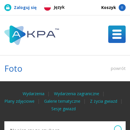
Język
Zaloguj się
Koszyk
0
Foto
powrót
Wydarzenia
Wydarzenia zagraniczne
Plany zdjęciowe
Galerie tematyczne
Z życia gwiazd
Sesje gwiazd