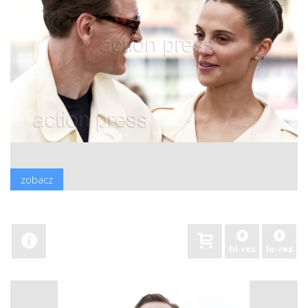
zobacz
hi-res
lo-res