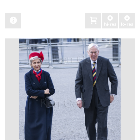
hi-res
lo-res