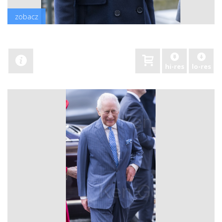
zobacz
hi-res
lo-res