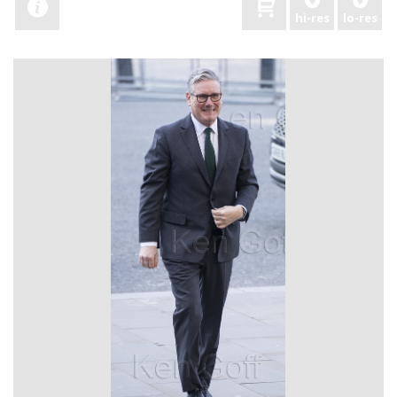
hi-res
lo-res