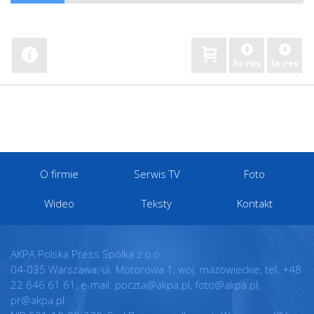
hi-res
lo-res
O firmie
Serwis TV
Foto
Wideo
Teksty
Kontakt
AKPA Polska Press Spółka z o.o.
04-035 Warszawa, ul. Motorowa 1, woj. mazowieckie, tel. +48
22 646 61 61, e-mail: poczta@akpa.pl, foto@akpa.pl,
pr@akpa.pl