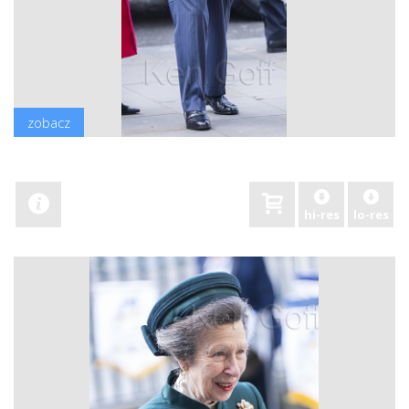
zobacz
hi-res
lo-res