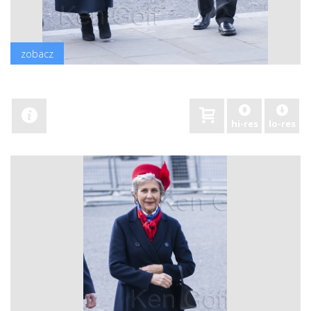
zobacz
hi-res
lo-res