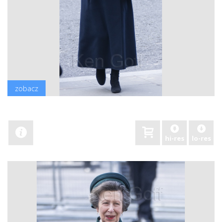
zobacz
hi-res
lo-res