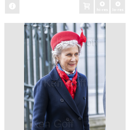
hi-res
lo-res