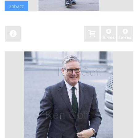
zobacz
hi-res
lo-res