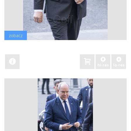
zobacz
hi-res
lo-res