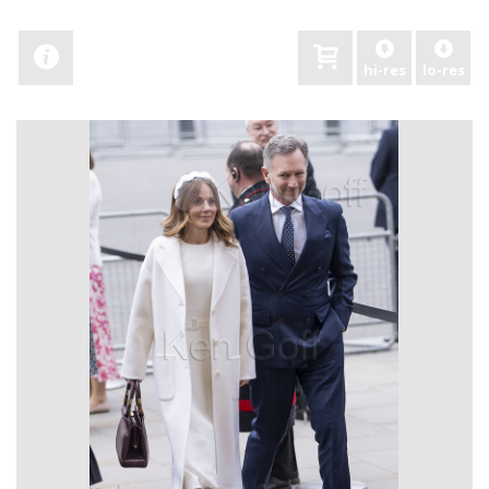
hi-res
lo-res