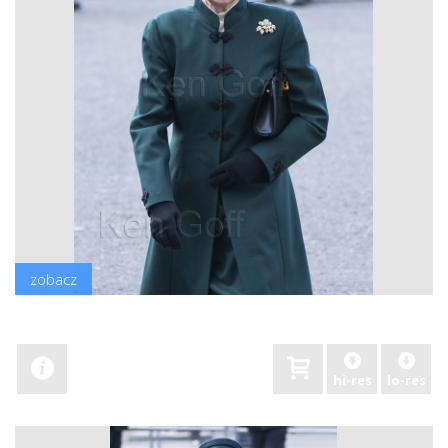
zobacz
hi-res
lo-res