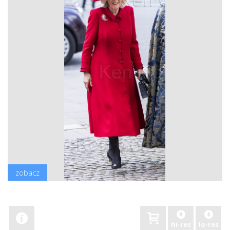
zobacz
hi-res
lo-res