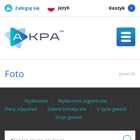
Język
Zaloguj się
Koszyk
0
Foto
powrót
Wydarzenia
Wydarzenia zagraniczne
Plany zdjęciowe
Galerie tematyczne
Z życia gwiazd
Sesje gwiazd