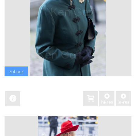
zobacz
hi-res
lo-res