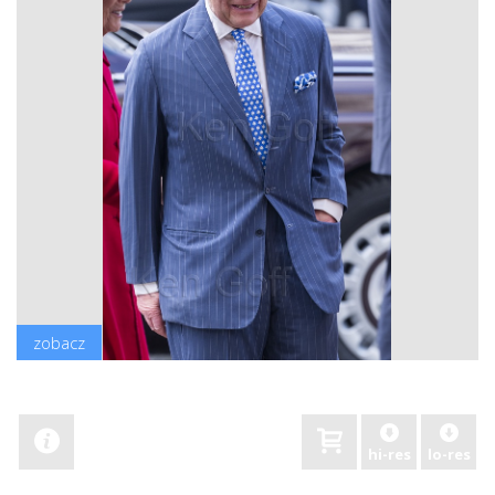
zobacz
hi-res
lo-res