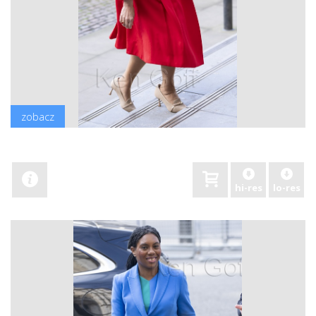
zobacz
hi-res
lo-res