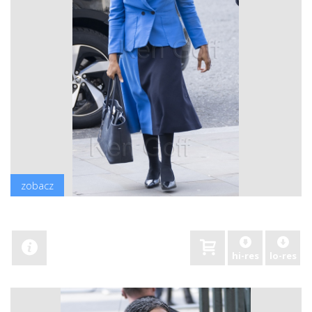
zobacz
hi-res
lo-res