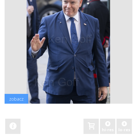
zobacz
hi-res
lo-res