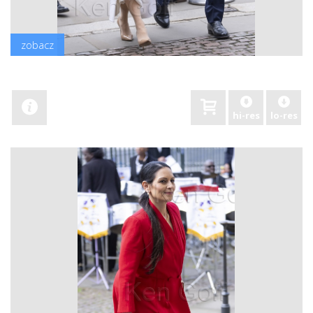
zobacz
hi-res
lo-res