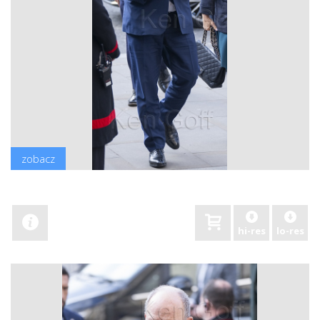
zobacz
hi-res
lo-res