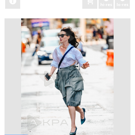
hi-res
lo-res