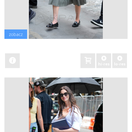
zobacz
hi-res
lo-res