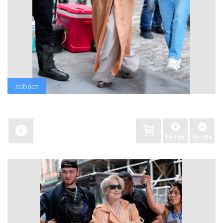
zobacz
hi-res
lo-res