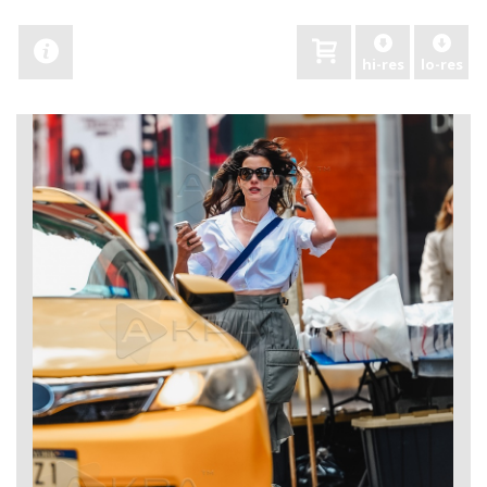
hi-res
lo-res