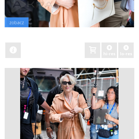
zobacz
hi-res
lo-res