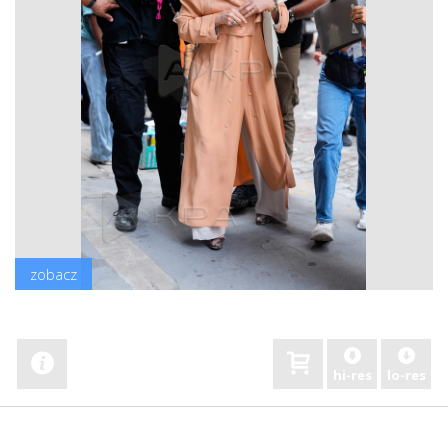
zobacz
hi-res
lo-res