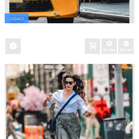
zobacz
hi-res
lo-res