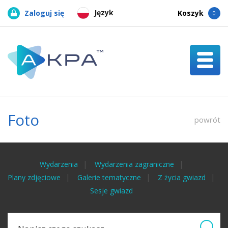
Język
Zaloguj się
Koszyk
0
Foto
powrót
Wydarzenia
Wydarzenia zagraniczne
Plany zdjęciowe
Galerie tematyczne
Z życia gwiazd
Sesje gwiazd