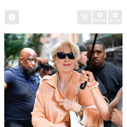
hi-res
lo-res