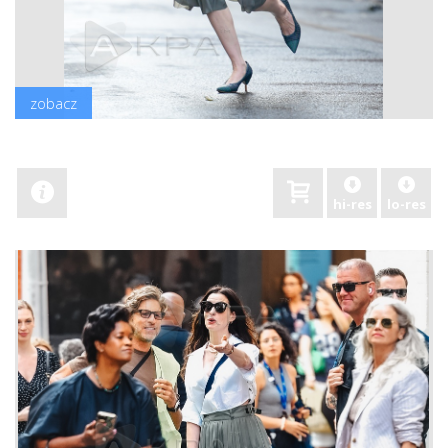
zobacz
hi-res
lo-res