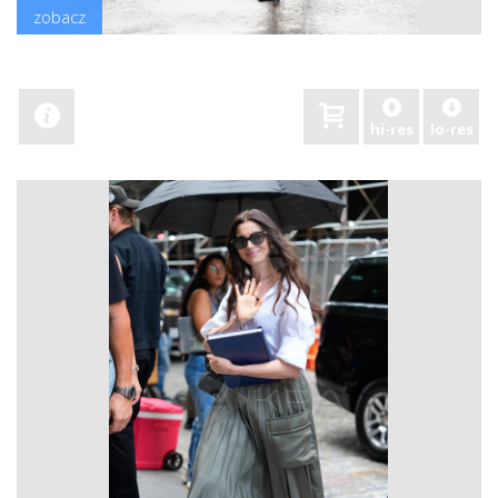
zobacz
hi-res
lo-res