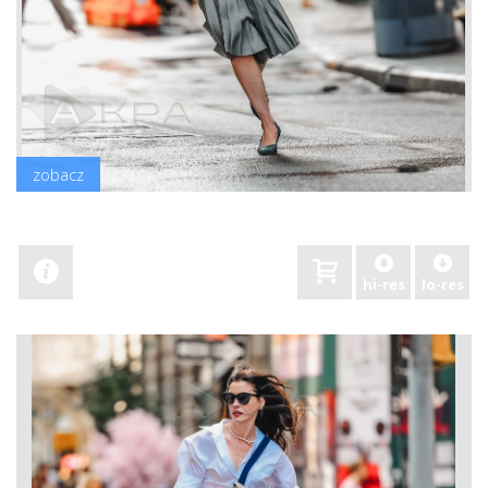
zobacz
hi-res
lo-res