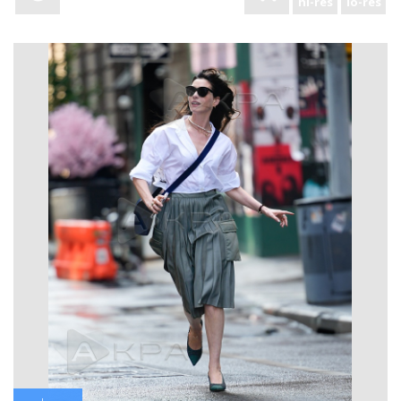
hi-res
lo-res