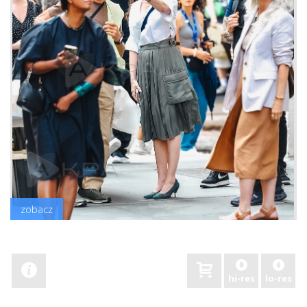
zobacz
hi-res
lo-res