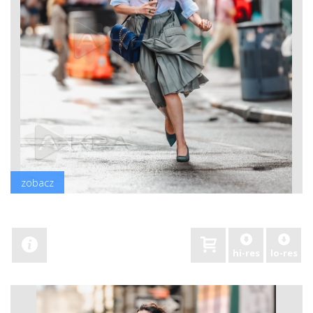
zobacz
hi-res
lo-res