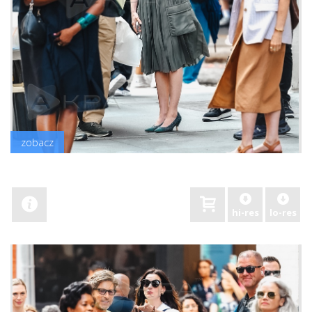
zobacz
hi-res
lo-res