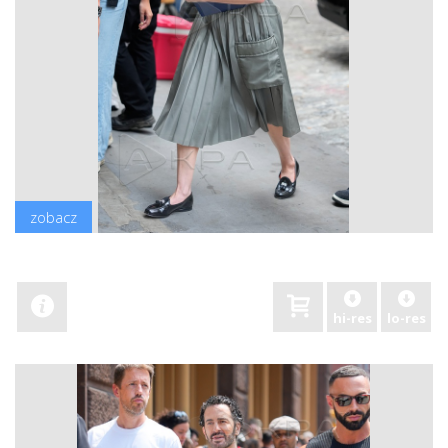
zobacz
hi-res
lo-res