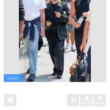
zobacz
hi-res
lo-res