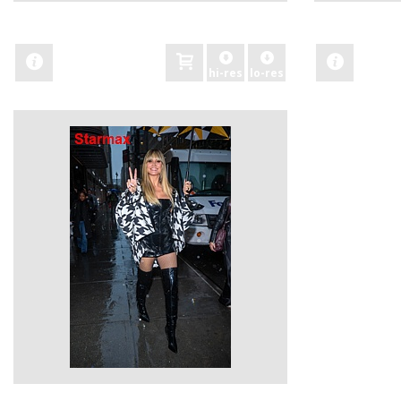
zobacz
zobacz
hi-res
lo-res