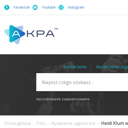
Facebook
Youtube
Instagram
Wydarzenia
Wydarzenia zag
wyszukiwanie zaawansowane
Heidi Klum 
Strona główna
Foto
Wydarzenia zagraniczne