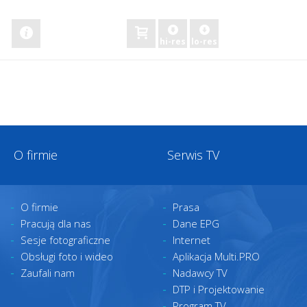
zobacz
hi-res
lo-res
O firmie
Serwis TV
O firmie
Prasa
Pracują dla nas
Dane EPG
Sesje fotograficzne
Internet
Obsługi foto i wideo
Aplikacja Multi.PRO
Zaufali nam
Nadawcy TV
DTP i Projektowanie
Program TV