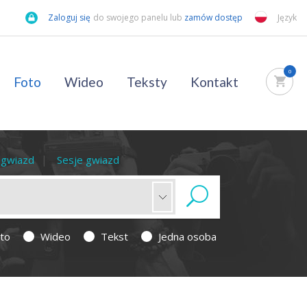
Zaloguj się
do swojego panelu lub
zamów dostęp
Język
0
Foto
Wideo
Teksty
Kontakt
a gwiazd
Sesje gwiazd
to
Wideo
Tekst
Jedna osoba