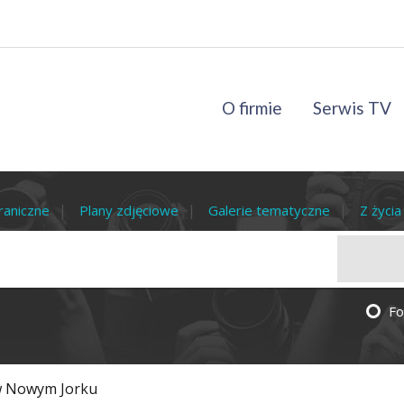
O firmie
Serwis TV
raniczne
Plany zdjęciowe
Galerie tematyczne
Z życi
Fo
w Nowym Jorku