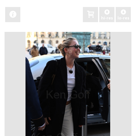
hi-res
lo-res