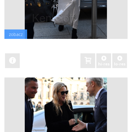
zobacz
hi-res
lo-res