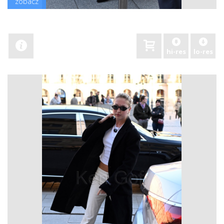
zobacz
hi-res
lo-res