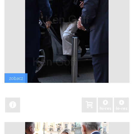
zobacz
hi-res
lo-res