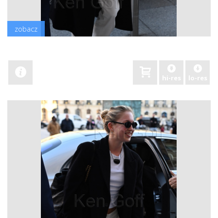
zobacz
hi-res
lo-res