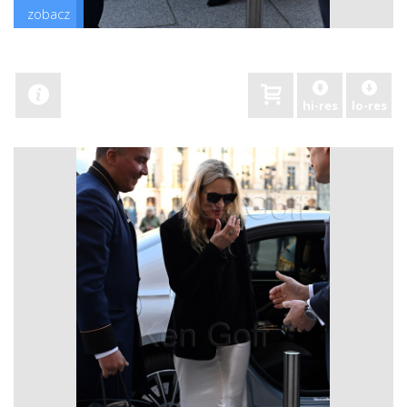
zobacz
hi-res
lo-res