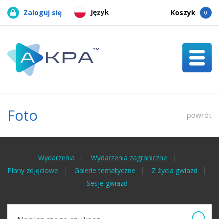
Język
Zaloguj się
Koszyk
0
Foto
powrót
Wydarzenia
Wydarzenia zagraniczne
Plany zdjęciowe
Galerie tematyczne
Z życia gwiazd
Sesje gwiazd