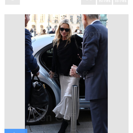
hi-res
lo-res