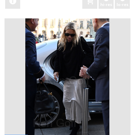
hi-res
lo-res