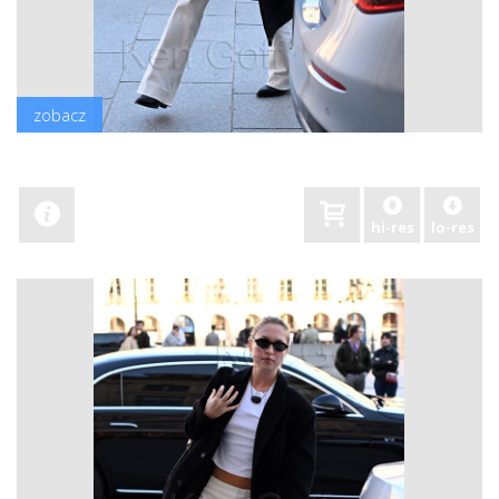
zobacz
hi-res
lo-res