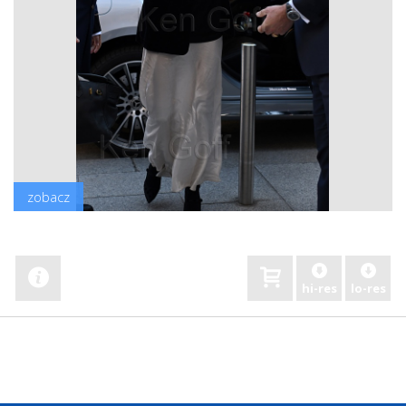
zobacz
hi-res
lo-res