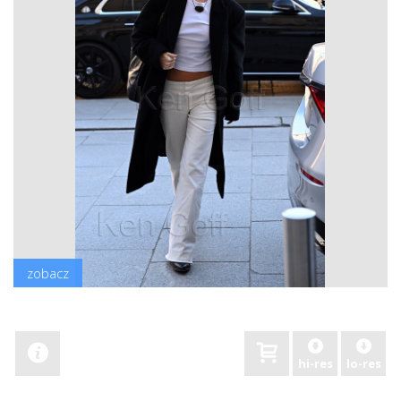
zobacz
hi-res
lo-res