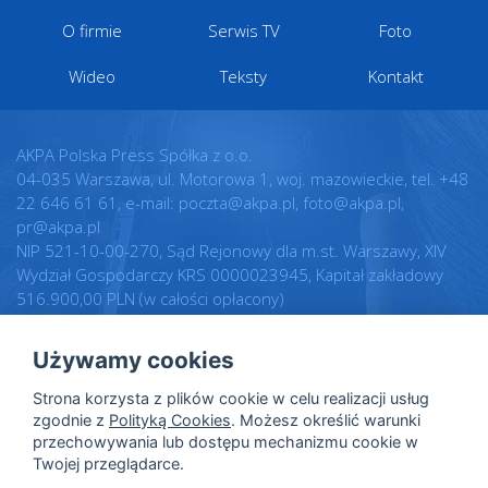
O firmie
Serwis TV
Foto
Wideo
Teksty
Kontakt
AKPA Polska Press Spółka z o.o.
04-035 Warszawa, ul. Motorowa 1, woj. mazowieckie, tel. +48
22 646 61 61, e-mail: poczta@akpa.pl, foto@akpa.pl,
pr@akpa.pl
NIP 521-10-00-270, Sąd Rejonowy dla m.st. Warszawy, XIV
Wydział Gospodarczy KRS 0000023945, Kapitał zakładowy
516.900,00 PLN (w całości opłacony)
Używamy cookies
Realizacja:
Regulamin
Strona korzysta z plików cookie w celu realizacji usług
Intellect.pl
Warunki licencji
zgodnie z
Polityką Cookies
. Możesz określić warunki
przechowywania lub dostępu mechanizmu cookie w
Polityka prywatności
Twojej przeglądarce.
Polityka cookies