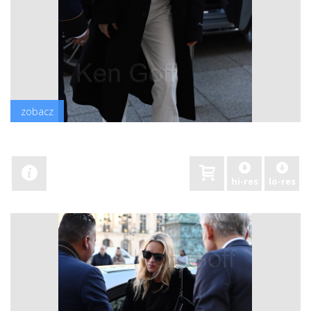
zobacz
hi-res
lo-res