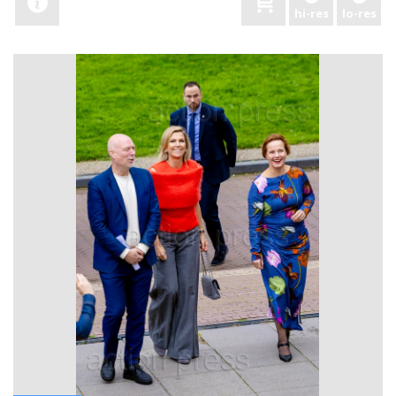
hi-res
lo-res