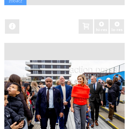
zobacz
hi-res
lo-res