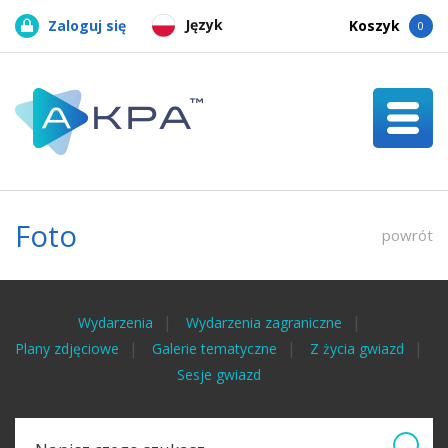
Język
Zaloguj się
Koszyk
0
Foto
powrót
Wydarzenia
Wydarzenia zagraniczne
Plany zdjęciowe
Galerie tematyczne
Z życia gwiazd
Sesje gwiazd