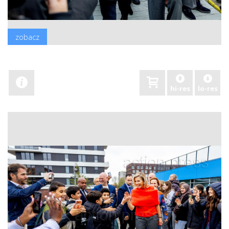
zobacz
hi-res
lo-res