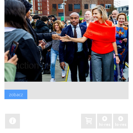
zobacz
hi-res
lo-res