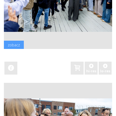
zobacz
hi-res
lo-res