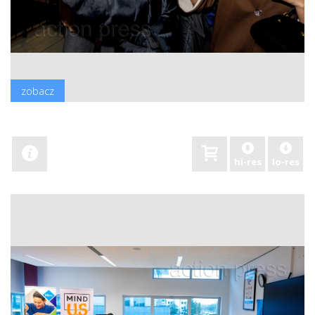
zobacz
hi-res
lo-res