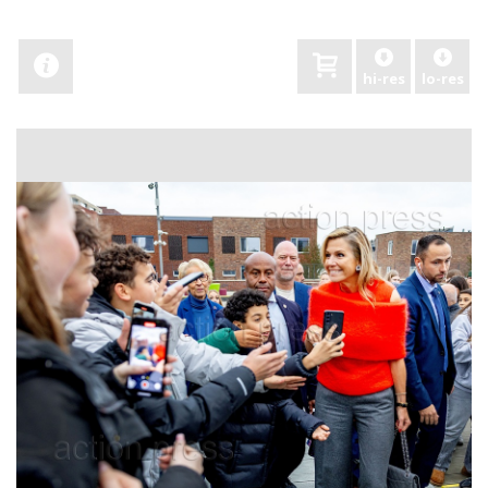
hi-res
lo-res