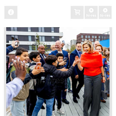
hi-res
lo-res