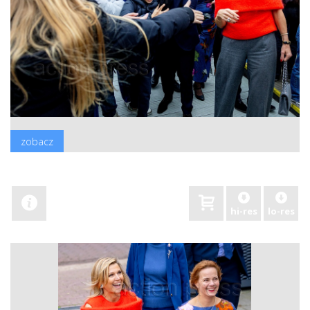
zobacz
hi-res
lo-res