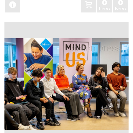
hi-res
lo-res