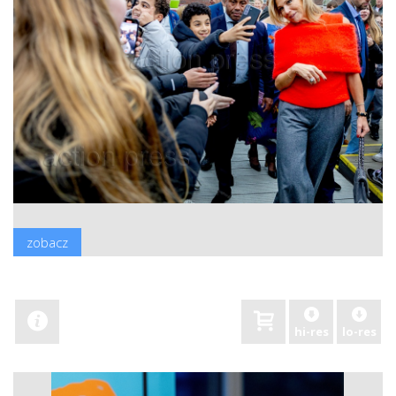
zobacz
hi-res
lo-res