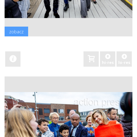
zobacz
hi-res
lo-res