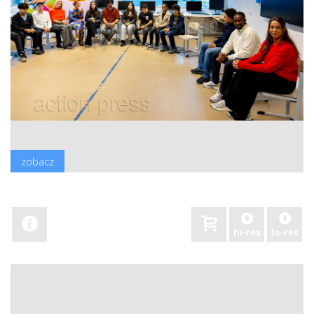
zobacz
hi-res
lo-res