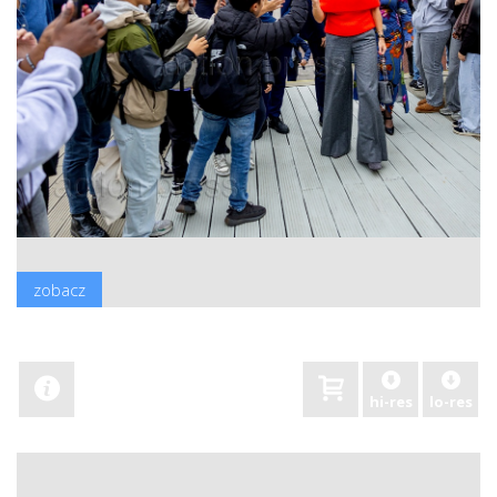
zobacz
hi-res
lo-res