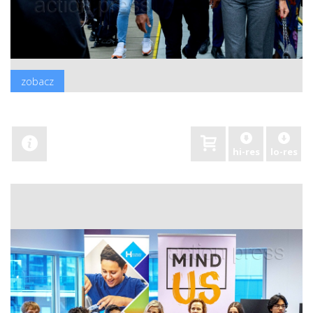
zobacz
hi-res
lo-res