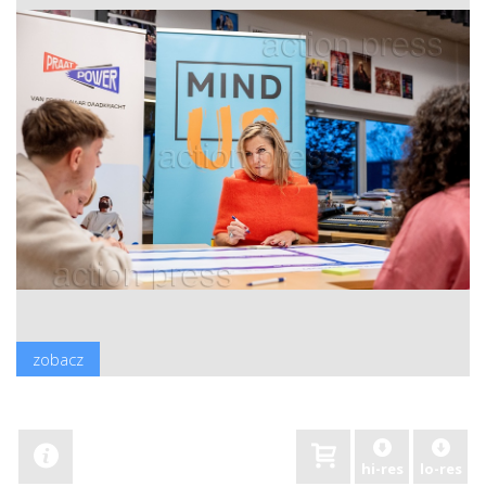
zobacz
hi-res
lo-res