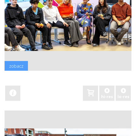
zobacz
hi-res
lo-res