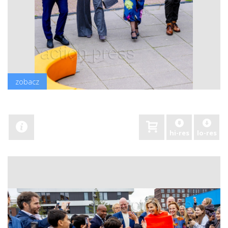
zobacz
hi-res
lo-res