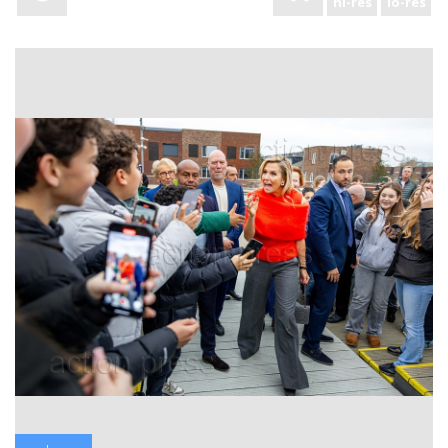
hi-res
lo-res