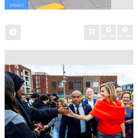
zobacz
hi-res
lo-res