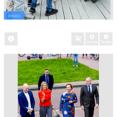
zobacz
hi-res
lo-res