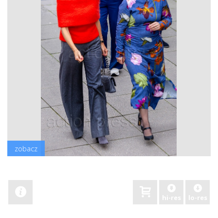
zobacz
hi-res
lo-res