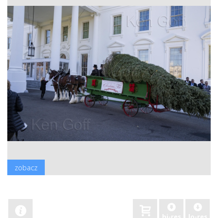
zobacz
hi-res
lo-res