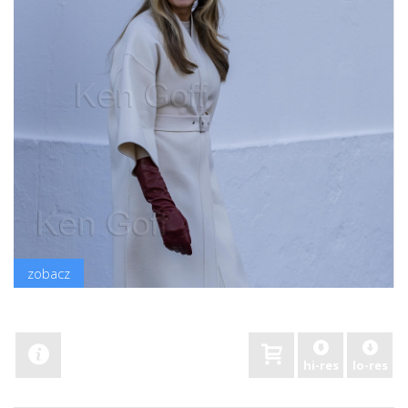
zobacz
hi-res
lo-res