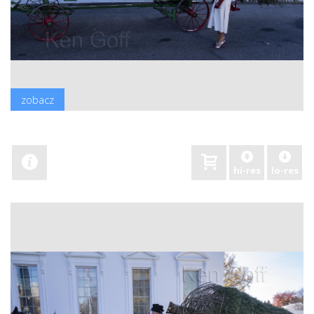
zobacz
hi-res
lo-res