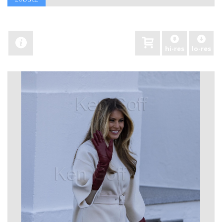
hi-res
lo-res