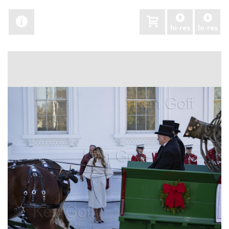
hi-res
lo-res