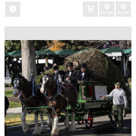
hi-res
lo-res