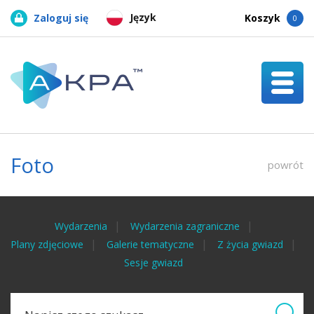
Język
Zaloguj się
Koszyk
0
Foto
powrót
Wydarzenia
Wydarzenia zagraniczne
Plany zdjęciowe
Galerie tematyczne
Z życia gwiazd
Sesje gwiazd