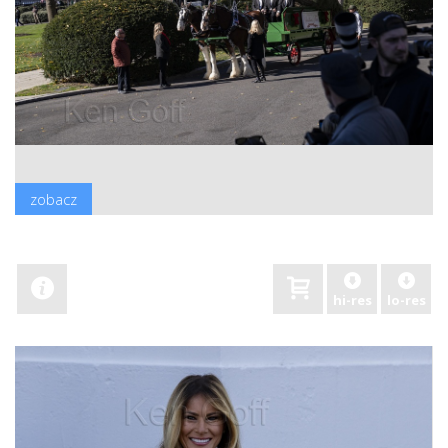
zobacz
hi-res
lo-res