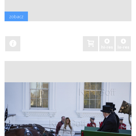
zobacz
hi-res
lo-res