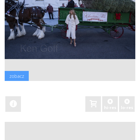
zobacz
hi-res
lo-res