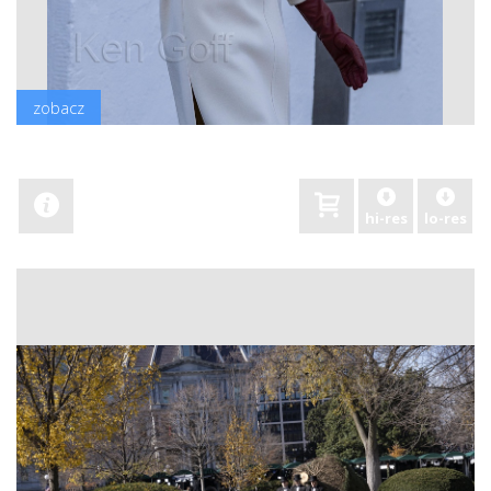
zobacz
hi-res
lo-res