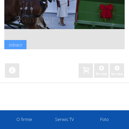
zobacz
hi-res
lo-res
O firmie
Serwis TV
Foto