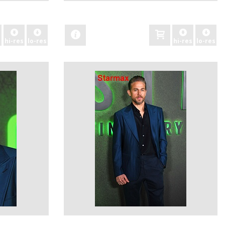
zobacz
hi-res
lo-res
hi-res
lo-res