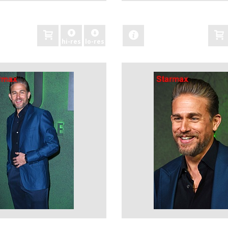
zobacz
hi-res
lo-res