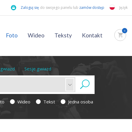
Zaloguj się
do swojego panelu lub
zamów dostęp
Język
0
Foto
Wideo
Teksty
Kontakt
a gwiazd
Sesje gwiazd
to
Wideo
Tekst
Jedna osoba