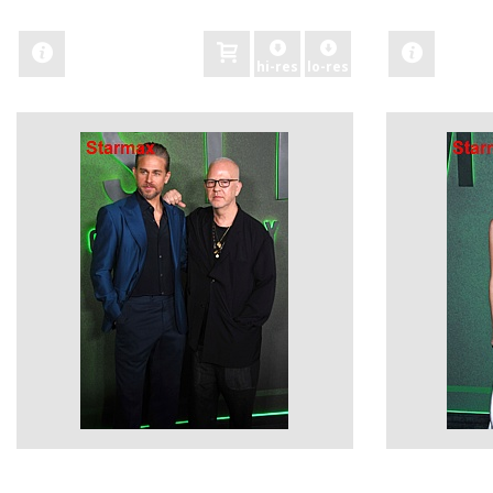
zobacz
zobacz
hi-res
lo-res
zobacz
zobacz