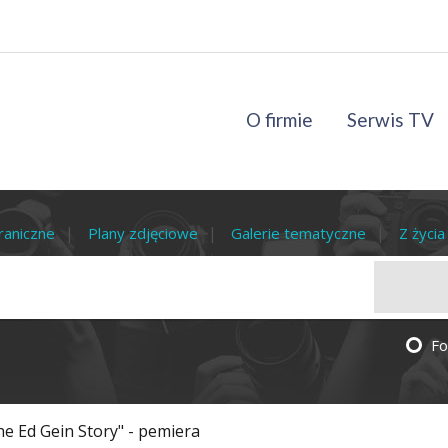
O firmie
Serwis TV
raniczne
Plany zdjęciowe
Galerie tematyczne
Z życi
Fo
e Ed Gein Story" - pemiera