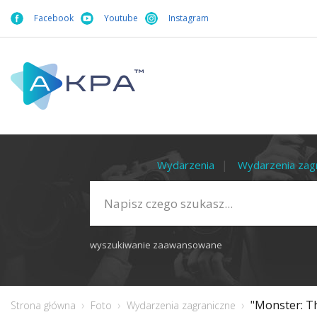
Facebook
Youtube
Instagram
Wydarzenia
Wydarzenia zag
wyszukiwanie zaawansowane
"Monster: Th
Strona główna
Foto
Wydarzenia zagraniczne