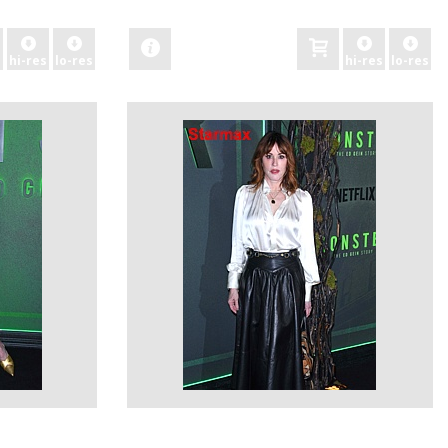
zobacz
hi-res
lo-res
hi-res
lo-res
zobacz