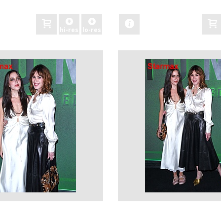
zobacz
hi-res
lo-res
zobacz