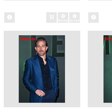
zobacz
zobacz
hi-res
lo-res