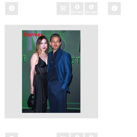
hi-res
lo-res
zobacz