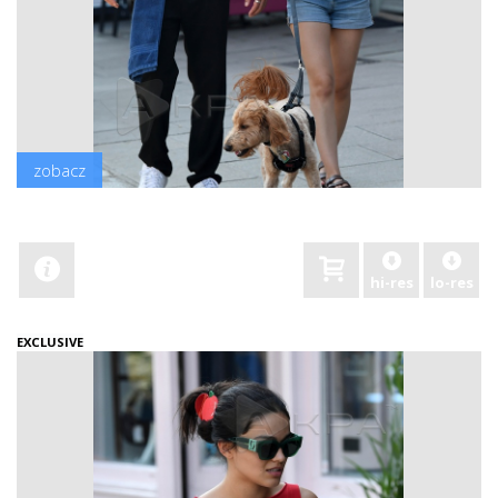
zobacz
hi-res
lo-res
EXCLUSIVE