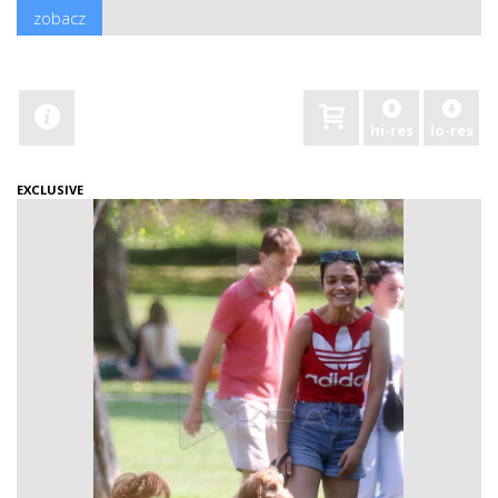
zobacz
hi-res
lo-res
EXCLUSIVE