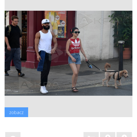
zobacz