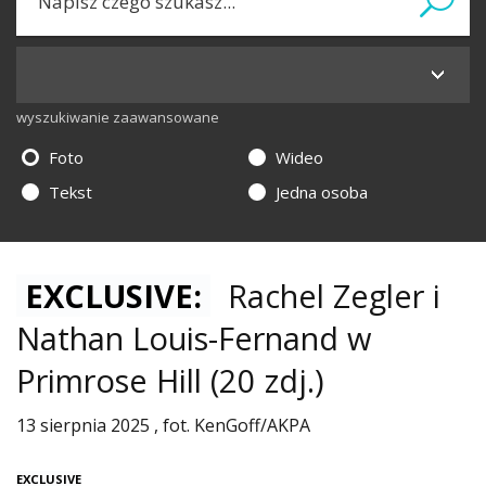
wyszukiwanie zaawansowane
Foto
Wideo
Tekst
Jedna osoba
EXCLUSIVE:
Rachel Zegler i
Nathan Louis-Fernand w
Primrose Hill
(20 zdj.)
13 sierpnia 2025 , fot. KenGoff/AKPA
EXCLUSIVE