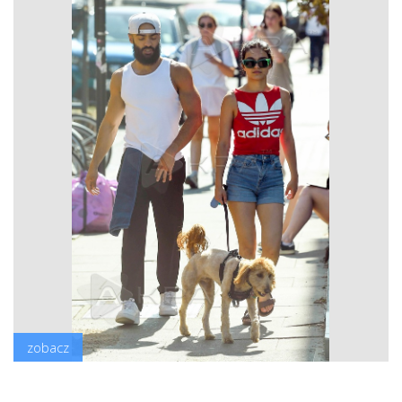
zobacz