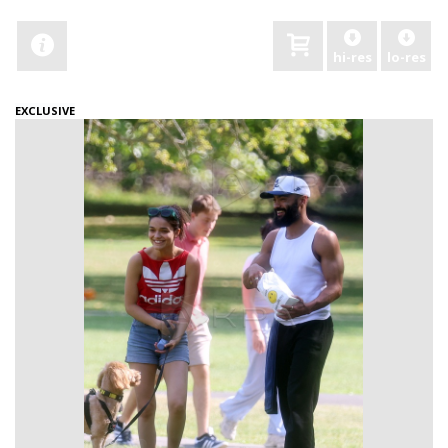
hi-res
lo-res
EXCLUSIVE