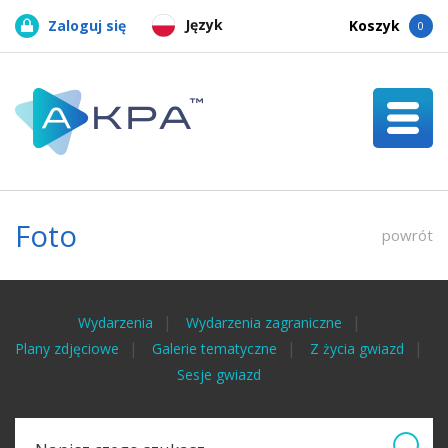
Język
Zaloguj się
Koszyk
0
Foto
powrót
Wydarzenia
Wydarzenia zagraniczne
Plany zdjęciowe
Galerie tematyczne
Z życia gwiazd
Sesje gwiazd