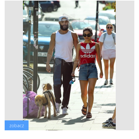
zobacz