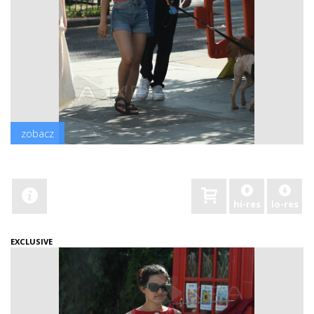
zobacz
hi-res
lo-res
EXCLUSIVE