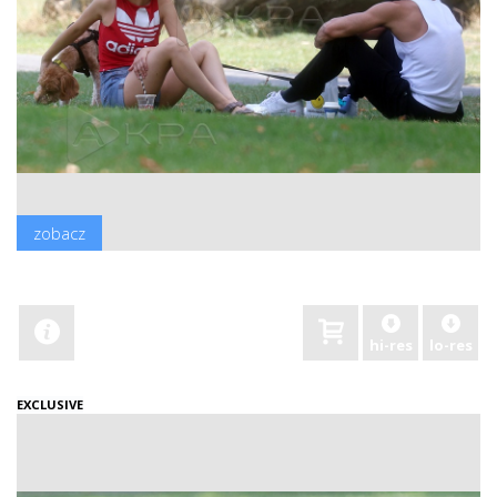
zobacz
hi-res
lo-res
EXCLUSIVE