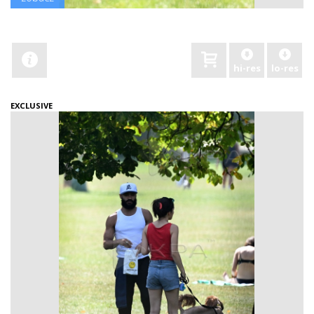
hi-res
lo-res
EXCLUSIVE