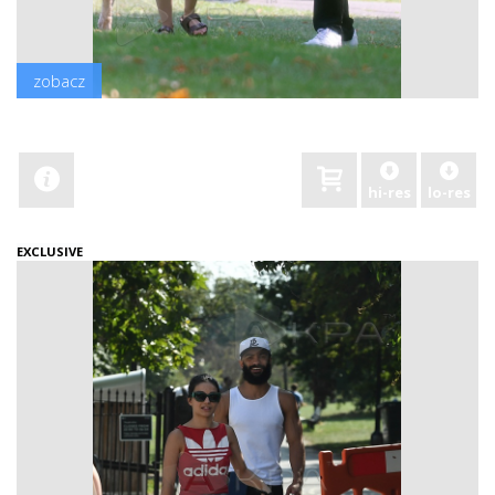
zobacz
hi-res
lo-res
EXCLUSIVE