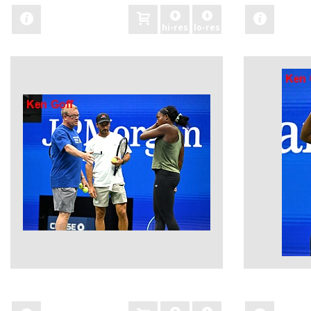
hi-res
lo-res
zobacz
zobacz