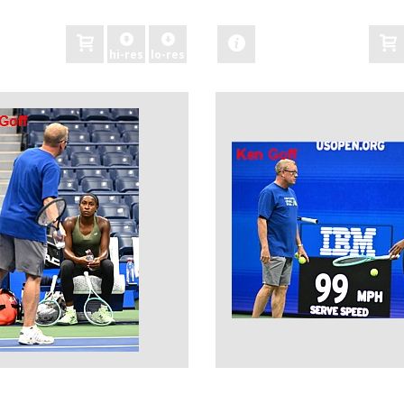
zobacz
hi-res
lo-res
zobacz