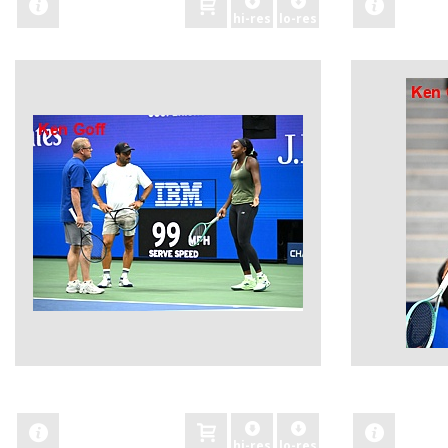
hi-res
lo-res
zobacz
zobacz
hi-res
lo-res