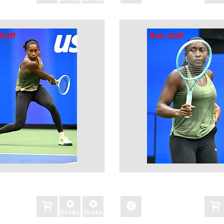
zobacz
hi-res
lo-res