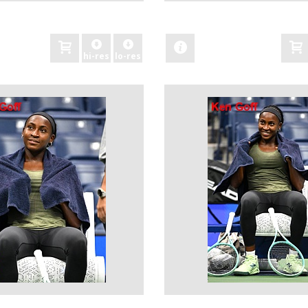
zobacz
hi-res
lo-res