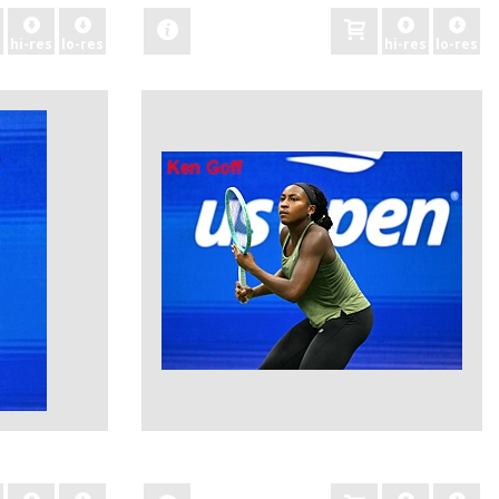
hi-res
lo-res
hi-res
lo-res
zobacz