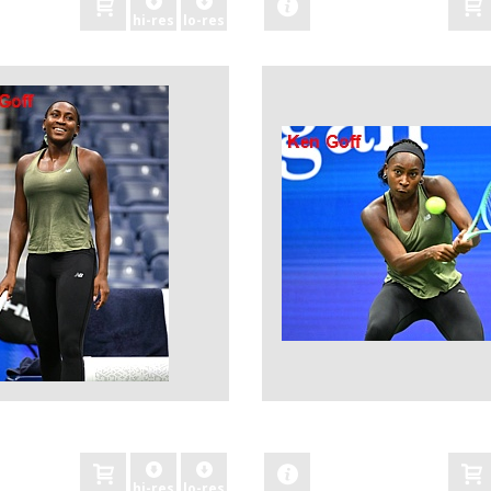
hi-res
lo-res
zobacz
hi-res
lo-res