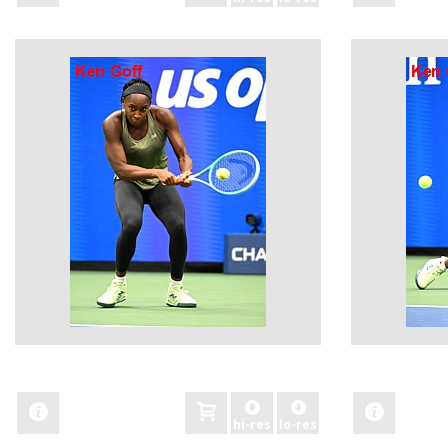
zobacz
zobacz
hi-res
lo-res