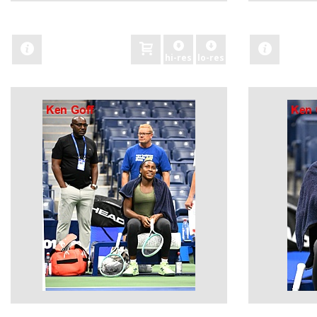
zobacz
zobacz
hi-res
lo-res