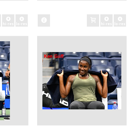
zobacz
hi-res
lo-res
hi-res
lo-res