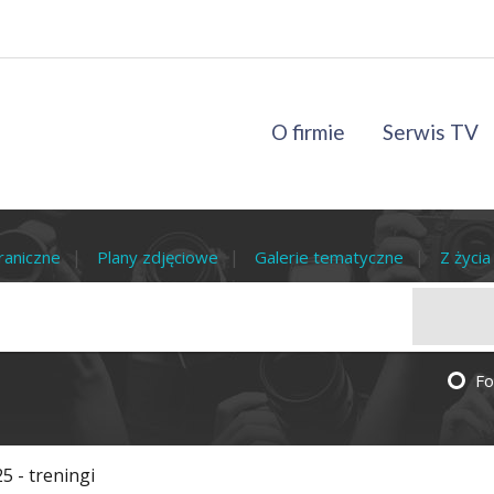
O firmie
Serwis TV
raniczne
Plany zdjęciowe
Galerie tematyczne
Z życi
Fo
 - treningi