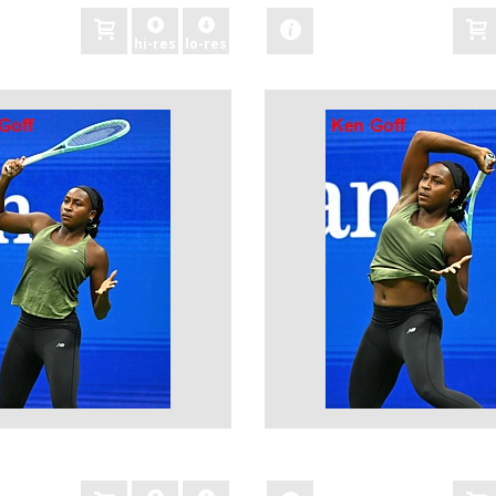
hi-res
lo-res
zobacz