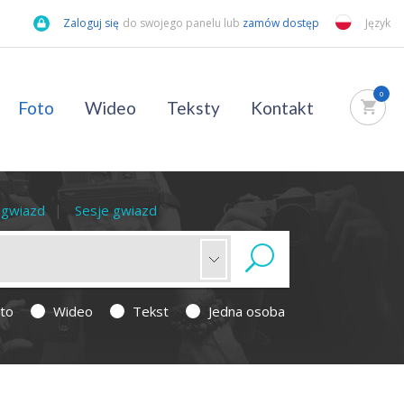
Zaloguj się
do swojego panelu lub
zamów dostęp
Język
0
Foto
Wideo
Teksty
Kontakt
a gwiazd
Sesje gwiazd
to
Wideo
Tekst
Jedna osoba