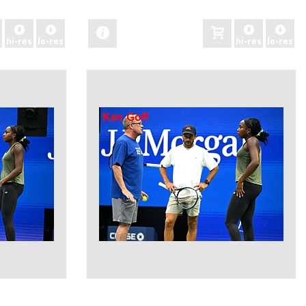
zobacz
hi-res
lo-res
hi-res
lo-res
zobacz