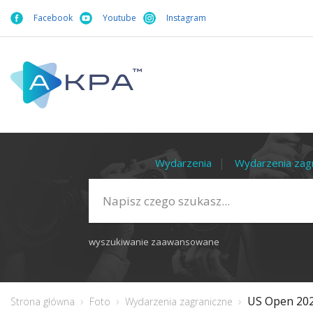
Facebook
Youtube
Instagram
Wydarzenia
Wydarzenia zag
wyszukiwanie zaawansowane
US Open 2025
Strona główna
Foto
Wydarzenia zagraniczne