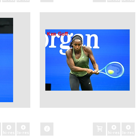
zobacz
hi-res
lo-res
hi-res
lo-res