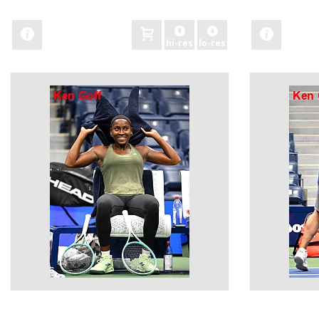
zobacz
zobacz
hi-res
lo-res
zobacz
zobacz