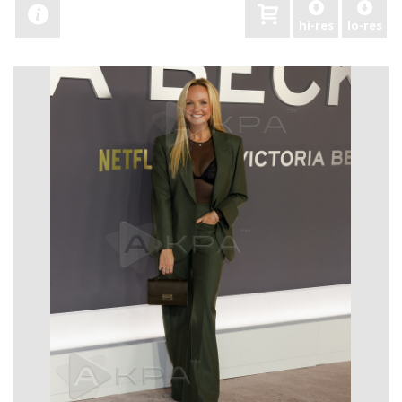
hi-res
lo-res