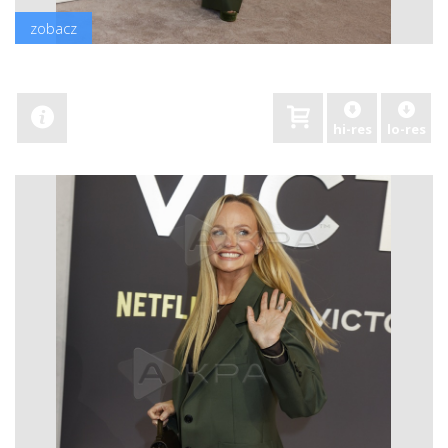
zobacz
hi-res
lo-res