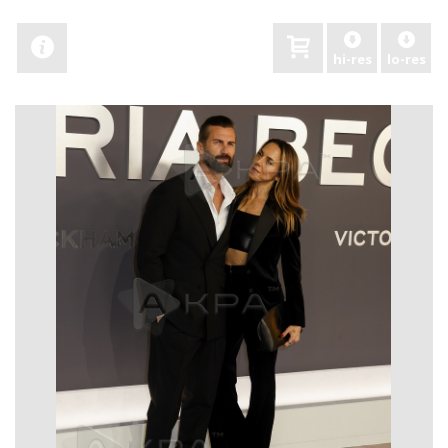
hi-res
lo-res