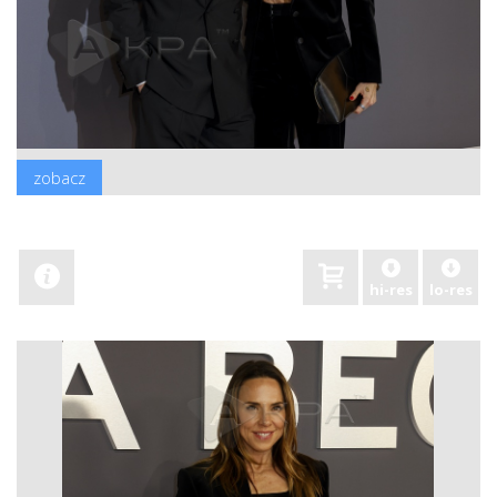
zobacz
hi-res
lo-res