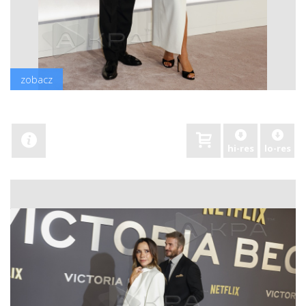
zobacz
hi-res
lo-res