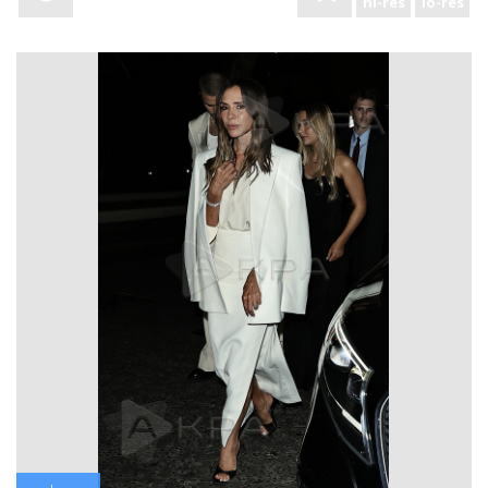
hi-res
lo-res