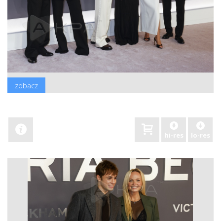
zobacz
hi-res
lo-res