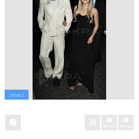
zobacz
hi-res
lo-res