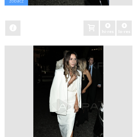
zobacz
hi-res
lo-res