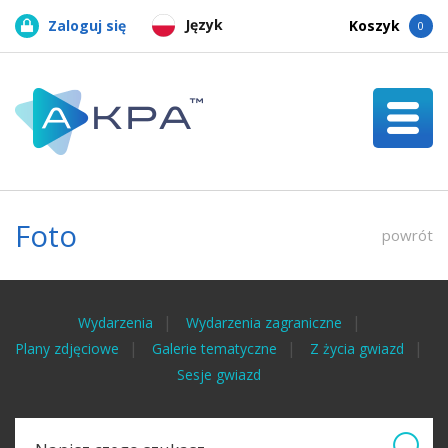
Język
Zaloguj się
Koszyk
0
Foto
powrót
Wydarzenia
Wydarzenia zagraniczne
Plany zdjęciowe
Galerie tematyczne
Z życia gwiazd
Sesje gwiazd