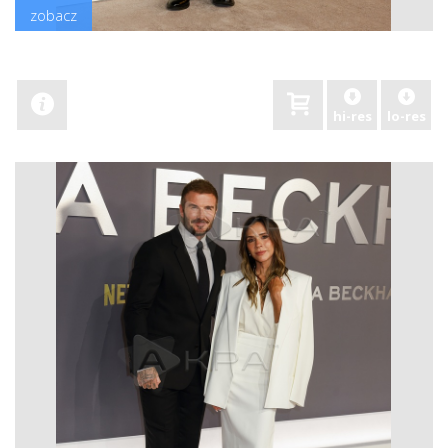
zobacz
hi-res
lo-res