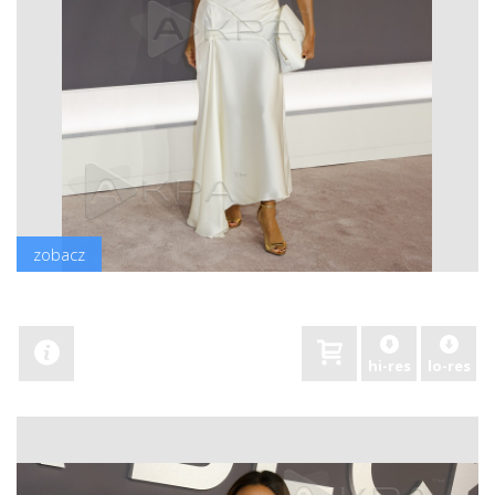
zobacz
hi-res
lo-res