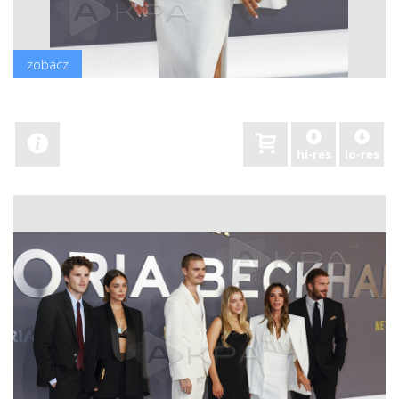
zobacz
hi-res
lo-res