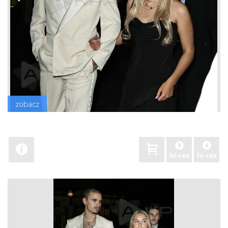
zobacz
hi-res
lo-res