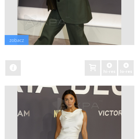
zobacz
hi-res
lo-res