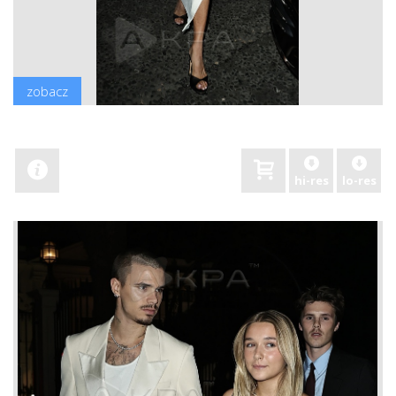
zobacz
hi-res
lo-res