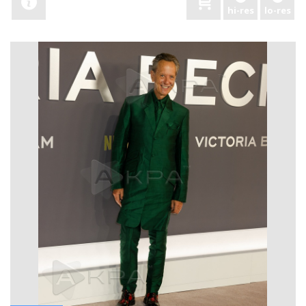
hi-res
lo-res