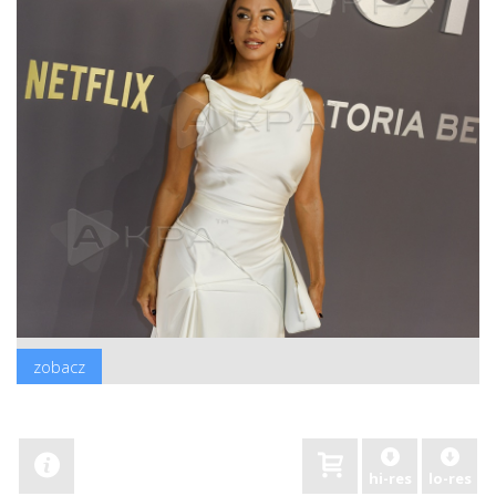
zobacz
hi-res
lo-res