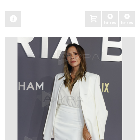
hi-res
lo-res