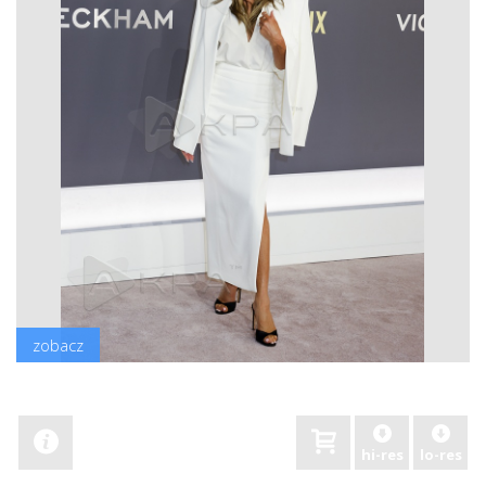
zobacz
hi-res
lo-res