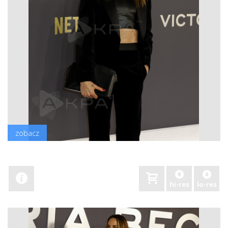
zobacz
hi-res
lo-res