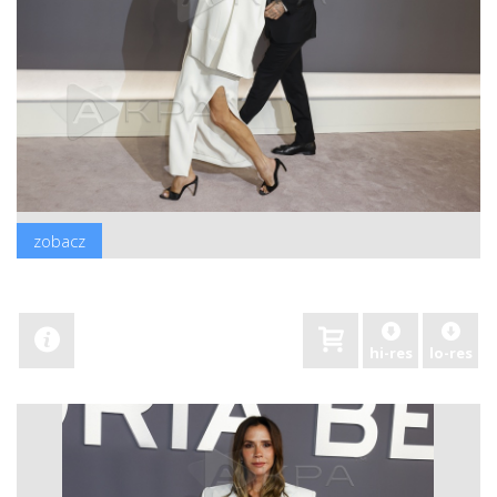
zobacz
hi-res
lo-res