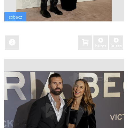
zobacz
hi-res
lo-res