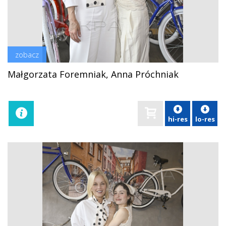
zobacz
Małgorzata Foremniak, Anna Próchniak
hi-res
lo-res