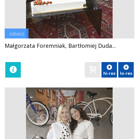
zobacz
Małgorzata Foremniak, Bartłomiej Duda...
hi-res
lo-res