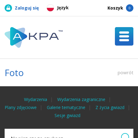
Język
Zaloguj się
Koszyk
0
Foto
powrót
Wydarzenia
Wydarzenia zagraniczne
Plany zdjęciowe
Galerie tematyczne
Z życia gwiazd
Sesje gwiazd