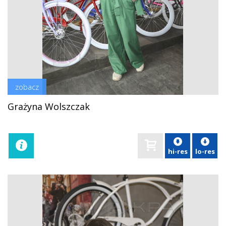
zobacz
Grażyna Wolszczak
hi-res
lo-res