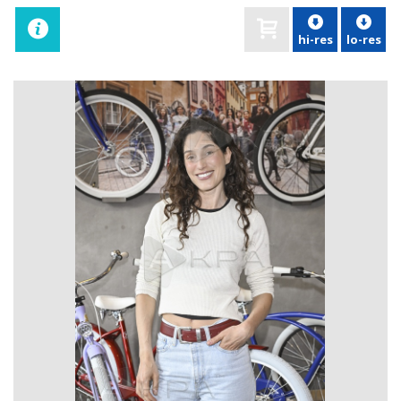
hi-res
lo-res