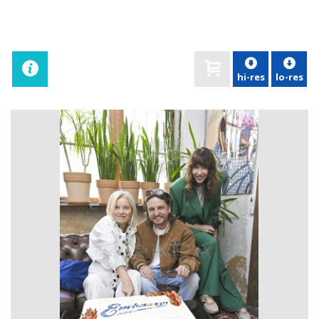
hi-res
lo-res