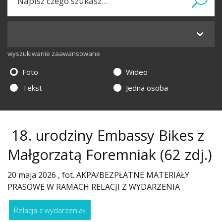
wyszukiwanie zaawansowane
Foto
Wideo
Tekst
Jedna osoba
18. urodziny Embassy Bikes z
Małgorzatą Foremniak
(62 zdj.)
20 maja 2026 , fot. AKPA/BEZPŁATNE MATERIAŁY
PRASOWE W RAMACH RELACJI Z WYDARZENIA
Relacja z wydarzenia
»