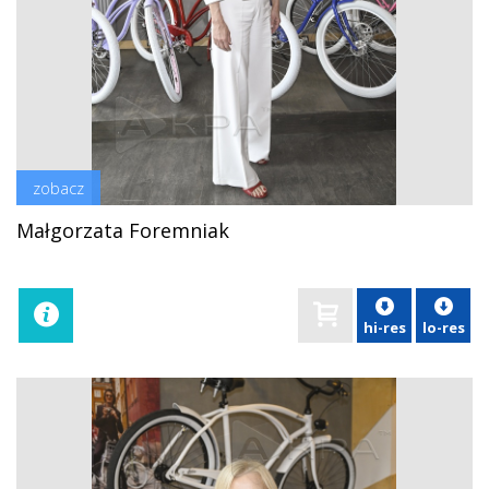
zobacz
Małgorzata Foremniak
hi-res
lo-res