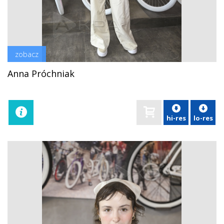
zobacz
Anna Próchniak
hi-res
lo-res