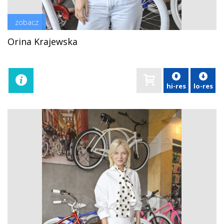
zobacz
Orina Krajewska
hi-res
lo-res