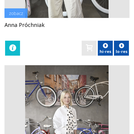
zobacz
Anna Próchniak
hi-res
lo-res