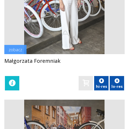
zobacz
Małgorzata Foremniak
hi-res
lo-res