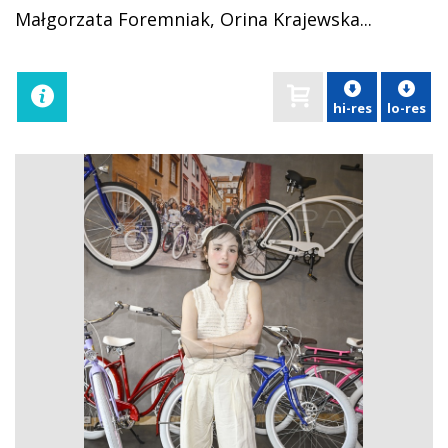
Małgorzata Foremniak, Orina Krajewska...
hi-res
lo-res