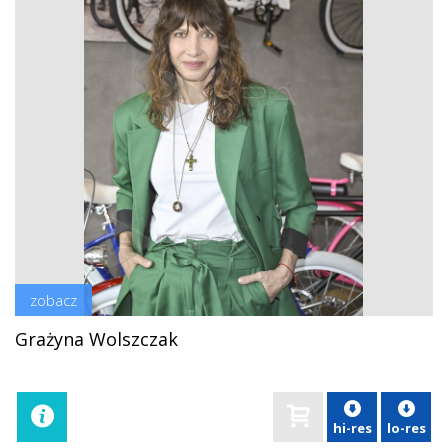
zobacz
Grażyna Wolszczak
hi-res
lo-res