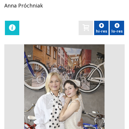
Anna Próchniak
hi-res
lo-res