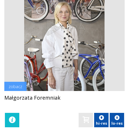
zobacz
Małgorzata Foremniak
hi-res
lo-res