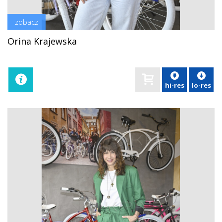
zobacz
Orina Krajewska
hi-res
lo-res