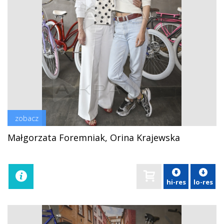
zobacz
Małgorzata Foremniak, Orina Krajewska
hi-res
lo-res