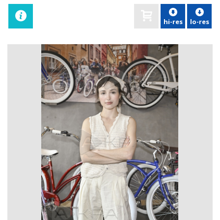
hi-res
lo-res