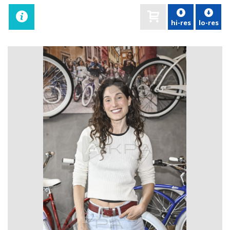
hi-res
lo-res