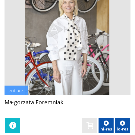
zobacz
Małgorzata Foremniak
hi-res
lo-res