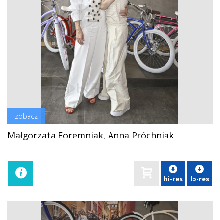
zobacz
Małgorzata Foremniak, Anna Próchniak
hi-res
lo-res