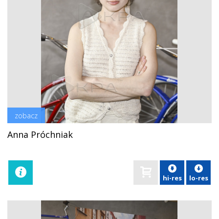
zobacz
Anna Próchniak
hi-res
lo-res