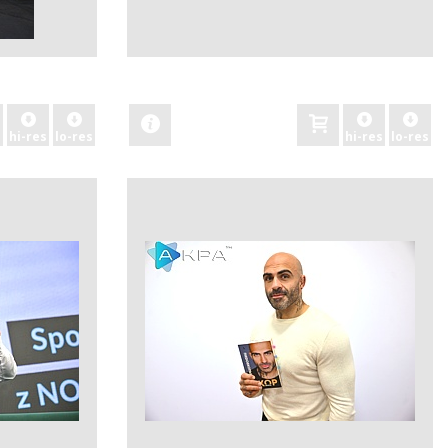
zobacz
hi-res
lo-res
hi-res
lo-res