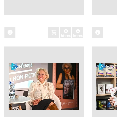
zobacz
zobacz
hi-res
lo-res