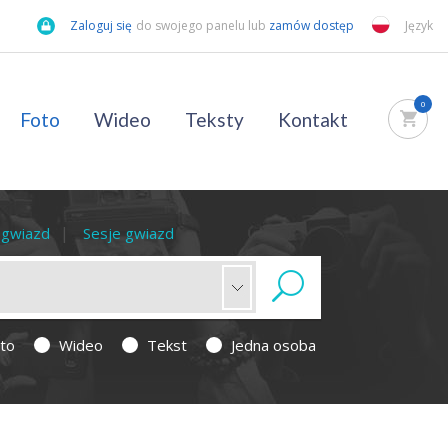
Zaloguj się
do swojego panelu lub
zamów dostęp
Język
0
Foto
Wideo
Teksty
Kontakt
a gwiazd
Sesje gwiazd
to
Wideo
Tekst
Jedna osoba