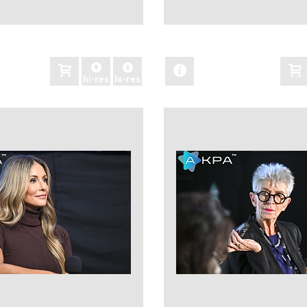
zobacz
hi-res
lo-res