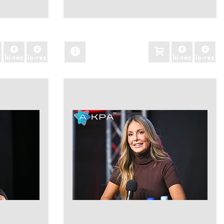
zobacz
hi-res
lo-res
hi-res
lo-res