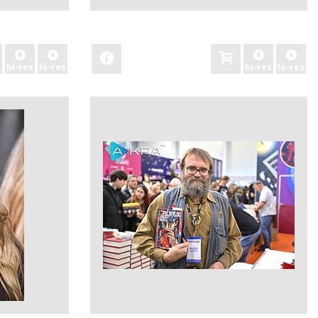
zobacz
hi-res
lo-res
hi-res
lo-res