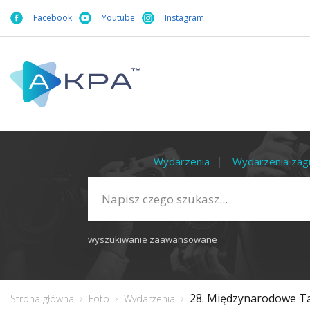
Facebook
Youtube
Instagram
Wydarzenia
Wydarzenia zag
wyszukiwanie zaawansowane
28. Międzynarodowe Ta
Strona główna
Foto
Wydarzenia