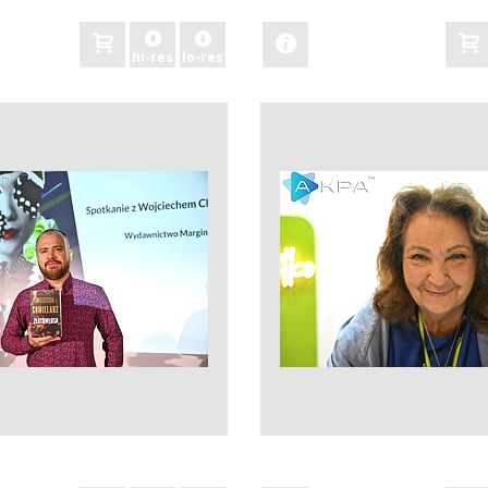
hi-res
lo-res
zobacz