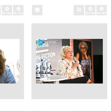
hi-res
lo-res
hi-res
lo-res
zobacz