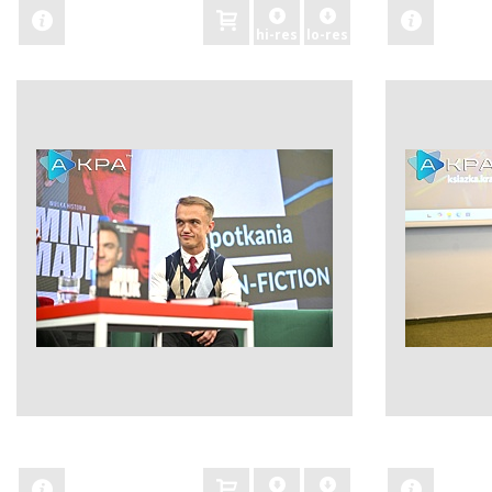
hi-res
lo-res
zobacz
zobacz