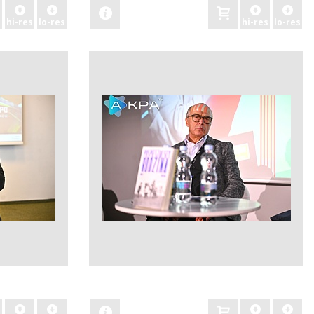
hi-res
lo-res
hi-res
lo-res
zobacz