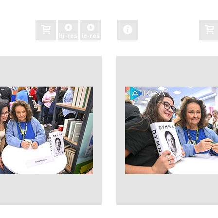
zobacz
hi-res
lo-res
zobacz