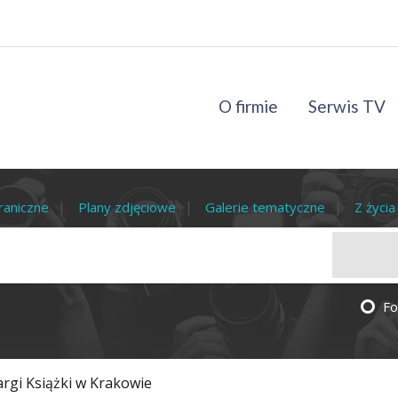
O firmie
Serwis TV
raniczne
Plany zdjęciowe
Galerie tematyczne
Z życi
Fo
rgi Książki w Krakowie