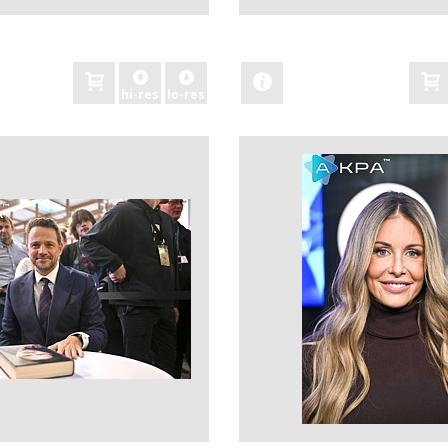
zobacz
hi-res
lo-res