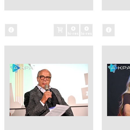
zobacz
zobacz
hi-res
lo-res