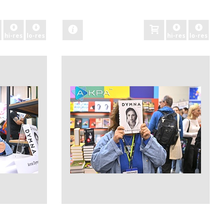
zobacz
hi-res
lo-res
hi-res
lo-res
zobacz