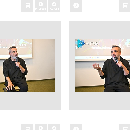
hi-res
lo-res
zobacz