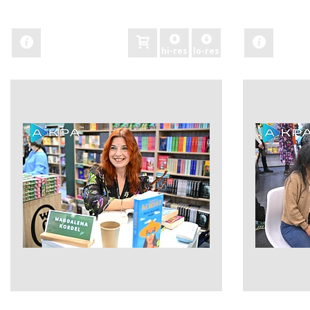
zobacz
zobacz
hi-res
lo-res
zobacz
zobacz