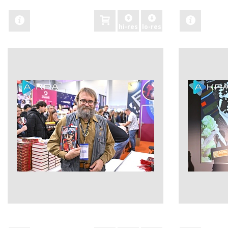
hi-res
lo-res
zobacz
zobacz