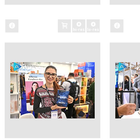
zobacz
zobacz
hi-res
lo-res