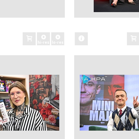
zobacz
hi-res
lo-res