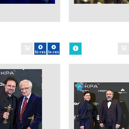
zobacz
hi-res
lo-res