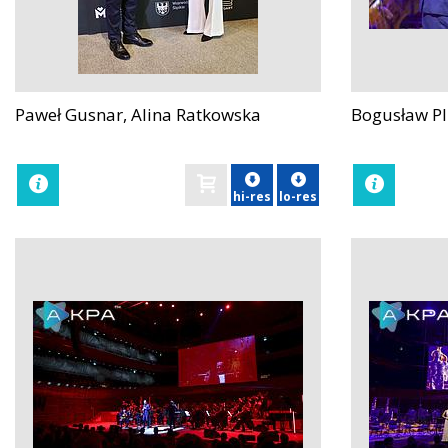
Paweł Gusnar, Alina Ratkowska
Bogusław Plu
zobacz
zobacz
hi-res
lo-res