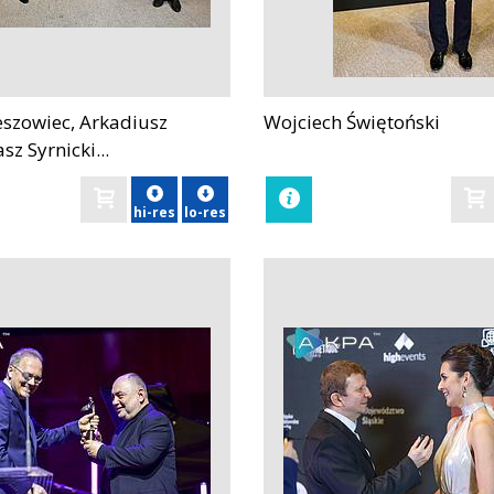
szowiec, Arkadiusz
Wojciech Świętoński
zobacz
sz Syrnicki...
hi-res
lo-res