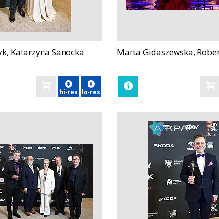
k, Katarzyna Sanocka
Marta Gidaszewska, Rober
zobacz
hi-res
lo-res