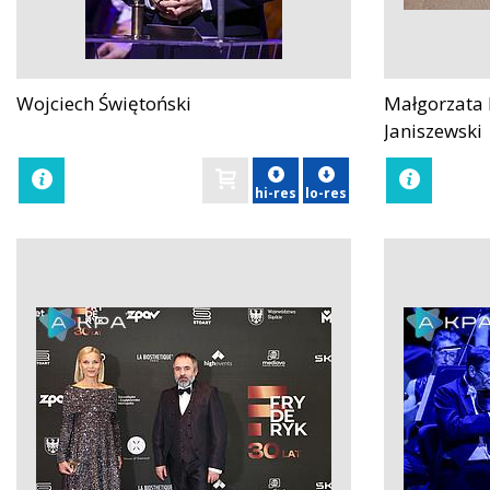
Wojciech Świętoński
Małgorzata 
zobacz
zobacz
Janiszewski
hi-res
lo-res