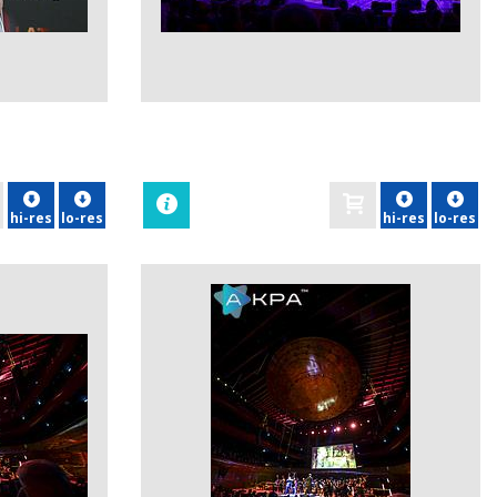
zobacz
hi-res
lo-res
hi-res
lo-res