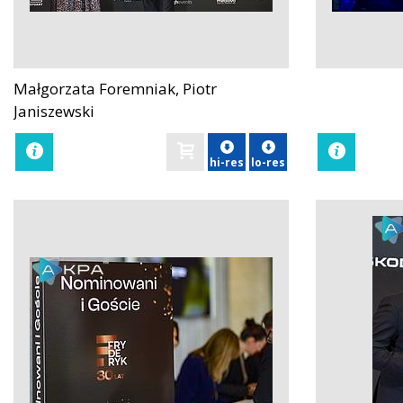
Małgorzata Foremniak, Piotr
zobacz
zobacz
Janiszewski
hi-res
lo-res