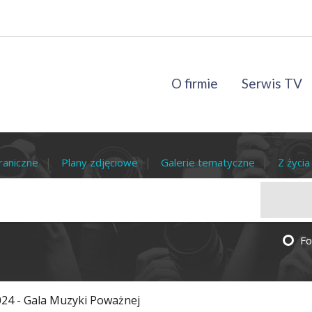
O firmie
Serwis TV
raniczne
Plany zdjęciowe
Galerie tematyczne
Z życi
Fo
2024 - Gala Muzyki Poważnej