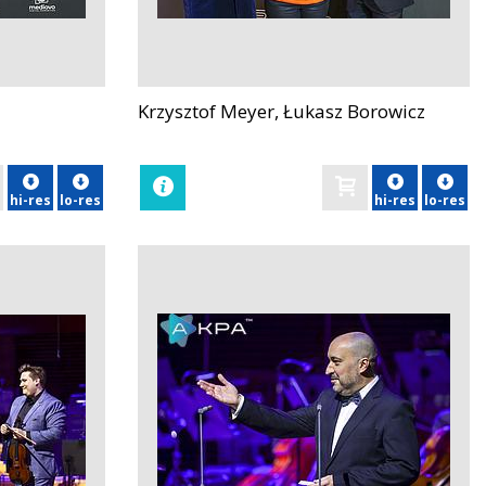
Krzysztof Meyer, Łukasz Borowicz
zobacz
hi-res
lo-res
hi-res
lo-res