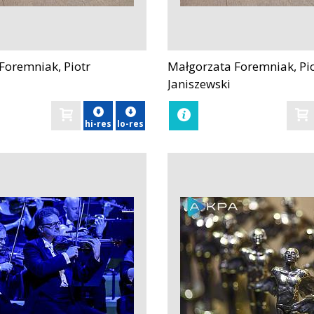
Foremniak, Piotr
Małgorzata Foremniak, Pi
zobacz
Janiszewski
hi-res
lo-res