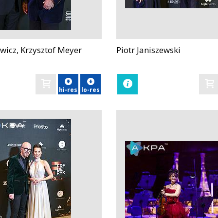
wicz, Krzysztof Meyer
Piotr Janiszewski
zobacz
hi-res
lo-res