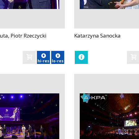
ta, Piotr Rzeczycki
Katarzyna Sanocka
zobacz
hi-res
lo-res