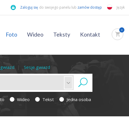
Zaloguj się
do swojego panelu lub
zamów dostęp
Język
0
Foto
Wideo
Teksty
Kontakt
a gwiazd
Sesje gwiazd
to
Wideo
Tekst
Jedna osoba