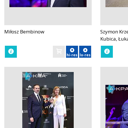
Miłosz Bembinow
Szymon Krze
zobacz
zobacz
Kubica, Łuka
hi-res
lo-res