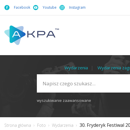
Facebook
Youtube
Instagram
Wydarzenia
Wydarzenia zag
wyszukiwanie zaawansowane
30. Fryderyk Festiwal 
Strona główna
Foto
Wydarzenia