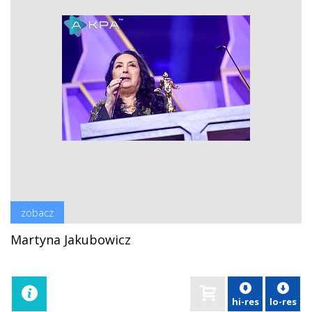
zobacz
Martyna Jakubowicz
hi-res
lo-res