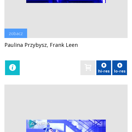
zobacz
Paulina Przybysz, Frank Leen
hi-res
lo-res