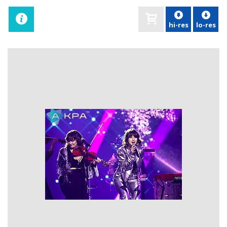
hi-res
lo-res