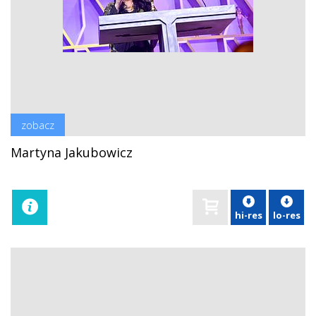
zobacz
Martyna Jakubowicz
hi-res
lo-res