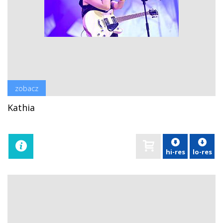
zobacz
Kathia
hi-res
lo-res