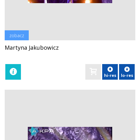
zobacz
Martyna Jakubowicz
hi-res
lo-res