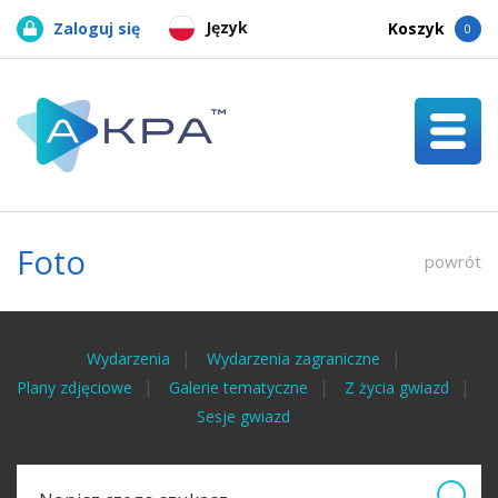
Język
Zaloguj się
Koszyk
0
Foto
powrót
Wydarzenia
Wydarzenia zagraniczne
Plany zdjęciowe
Galerie tematyczne
Z życia gwiazd
Sesje gwiazd