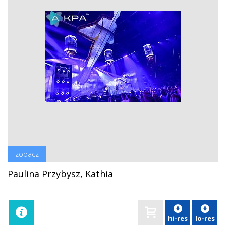
zobacz
Paulina Przybysz, Kathia
hi-res
lo-res