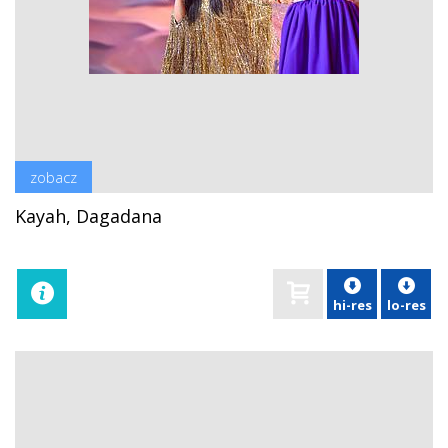
zobacz
Kayah, Dagadana
hi-res
lo-res