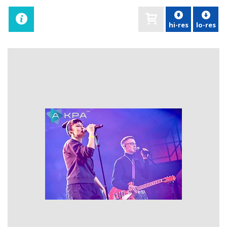
hi-res
lo-res