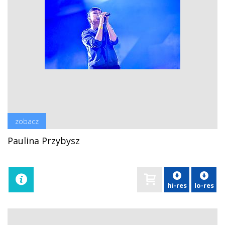
zobacz
Paulina Przybysz
hi-res
lo-res