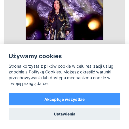
Używamy cookies
Strona korzysta z plików cookie w celu realizacji usług
zobacz
zgodnie z
Polityką Cookies
. Możesz określić warunki
przechowywania lub dostępu mechanizmu cookie w
Martyna Jakubowicz
Twojej przeglądarce.
Akceptuję wszystkie
hi-res
lo-res
Ustawienia