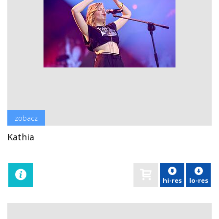
zobacz
Kathia
hi-res
lo-res