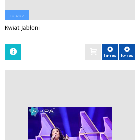
zobacz
Kwiat Jabłoni
hi-res
lo-res