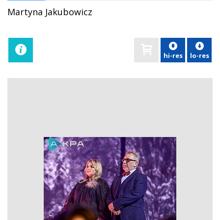
Martyna Jakubowicz
hi-res
lo-res