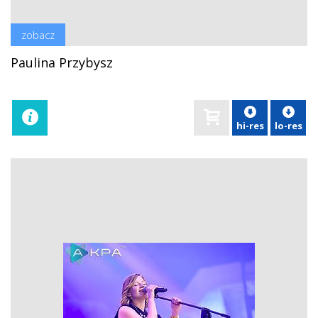
zobacz
Paulina Przybysz
hi-res
lo-res