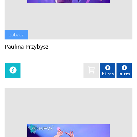
zobacz
Paulina Przybysz
hi-res
lo-res