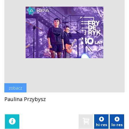
zobacz
Paulina Przybysz
hi-res
lo-res