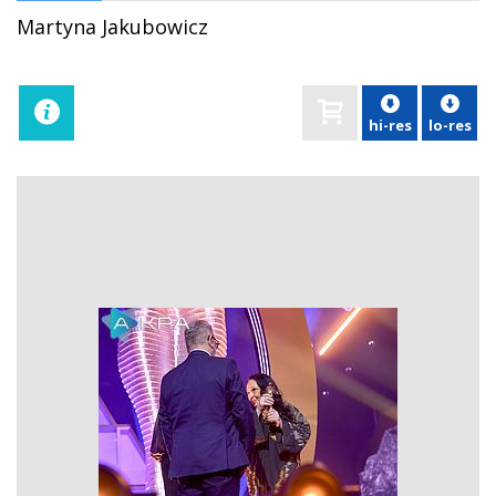
Martyna Jakubowicz
hi-res
lo-res