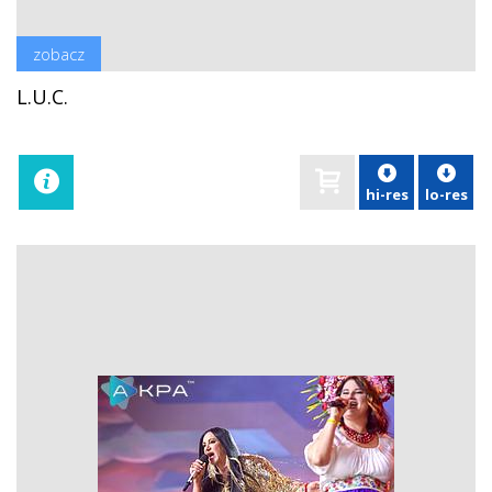
zobacz
L.U.C.
hi-res
lo-res