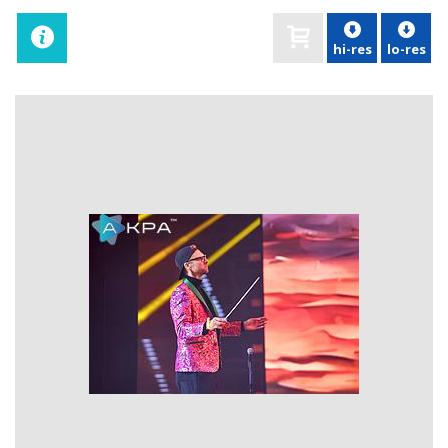
hi-res
lo-res