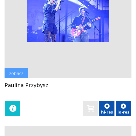
zobacz
Paulina Przybysz
hi-res
lo-res