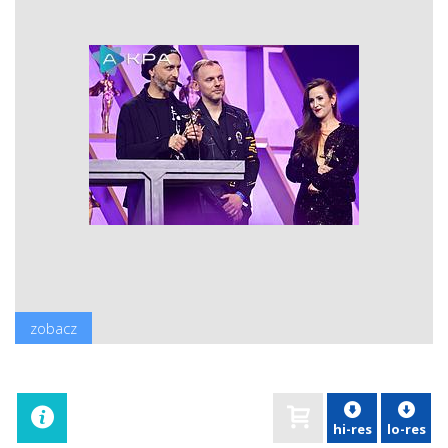
zobacz
hi-res
lo-res