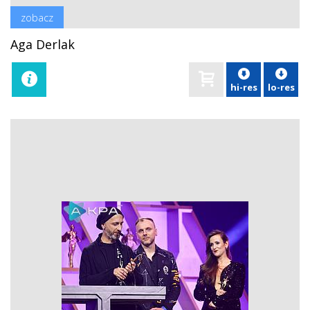
zobacz
Aga Derlak
hi-res
lo-res