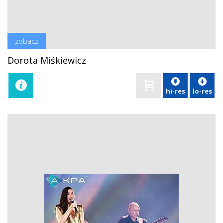
zobacz
Dorota Miśkiewicz
hi-res
lo-res