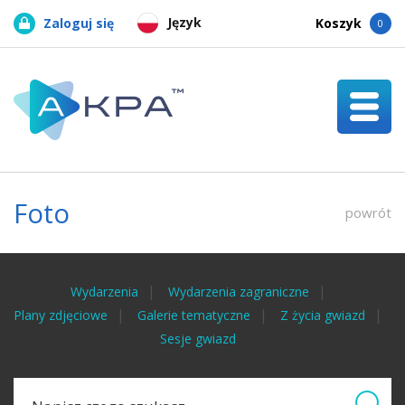
Język
Zaloguj się
Koszyk
0
Foto
powrót
Wydarzenia
Wydarzenia zagraniczne
Plany zdjęciowe
Galerie tematyczne
Z życia gwiazd
Sesje gwiazd