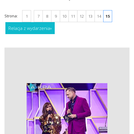
Strona:
1
7
8
9
10
11
12
13
14
15
Relacja z wydarzenia
»