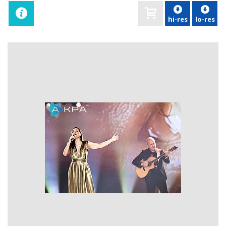
hi-res
lo-res