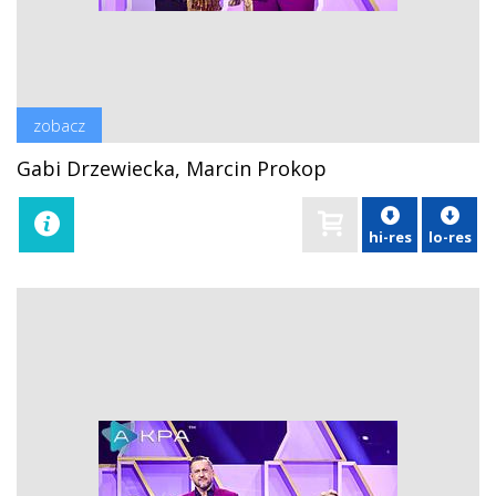
zobacz
Gabi Drzewiecka, Marcin Prokop
hi-res
lo-res