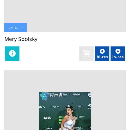
zobacz
Mery Spolsky
hi-res
lo-res