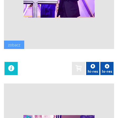
zobacz
hi-res
lo-res