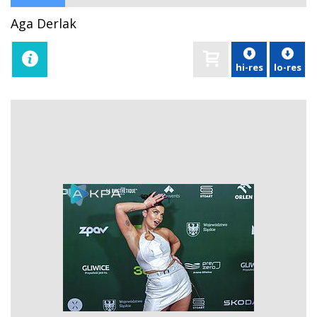
Aga Derlak
hi-res
lo-res