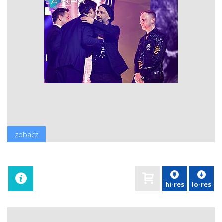
zobacz
hi-res
lo-res