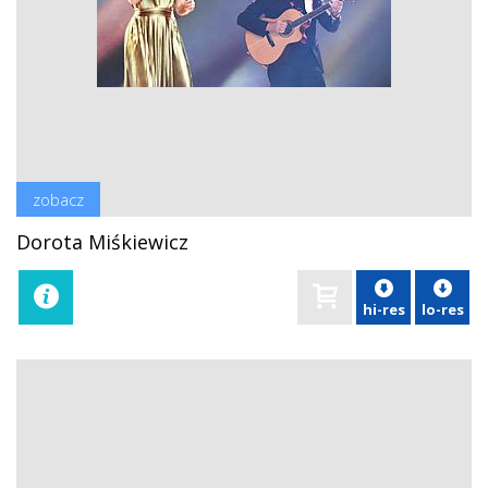
zobacz
Dorota Miśkiewicz
hi-res
lo-res