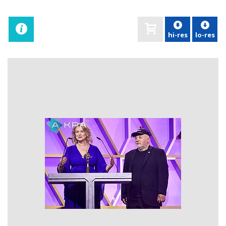
hi-res
lo-res