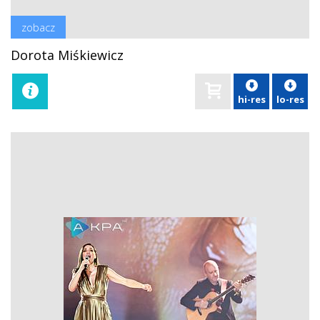
zobacz
Dorota Miśkiewicz
hi-res
lo-res