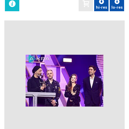
hi-res
lo-res