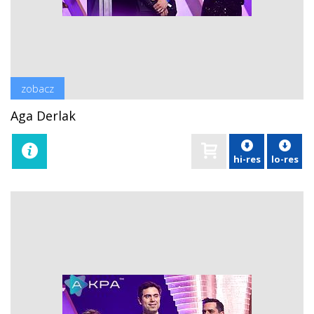
zobacz
Aga Derlak
hi-res
lo-res