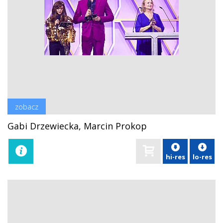
zobacz
Gabi Drzewiecka, Marcin Prokop
hi-res
lo-res