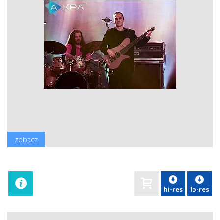
zobacz
hi-res
lo-res