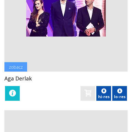
zobacz
Aga Derlak
hi-res
lo-res