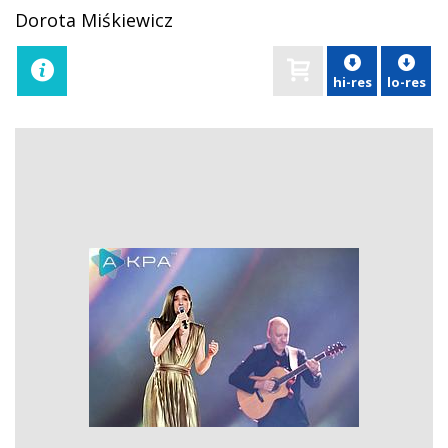
Dorota Miśkiewicz
hi-res
lo-res