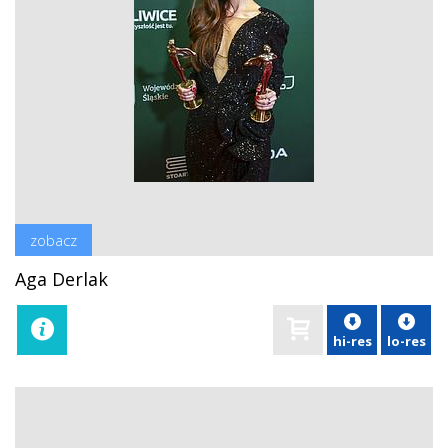
zobacz
Aga Derlak
hi-res
lo-res