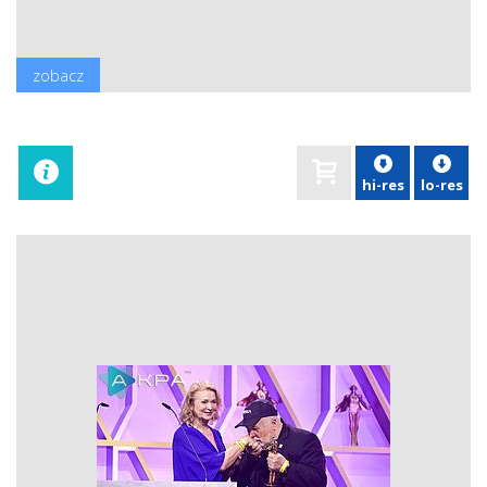
zobacz
hi-res
lo-res