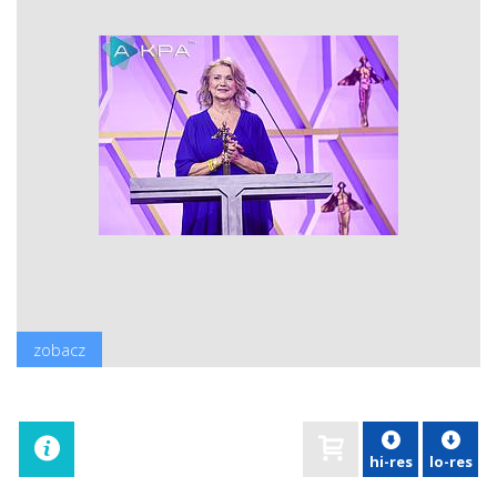
zobacz
hi-res
lo-res