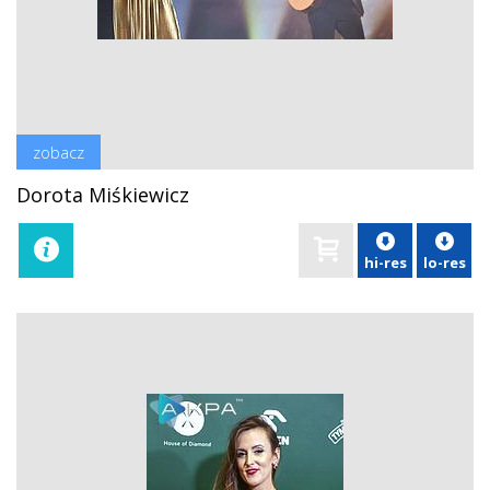
zobacz
Dorota Miśkiewicz
hi-res
lo-res