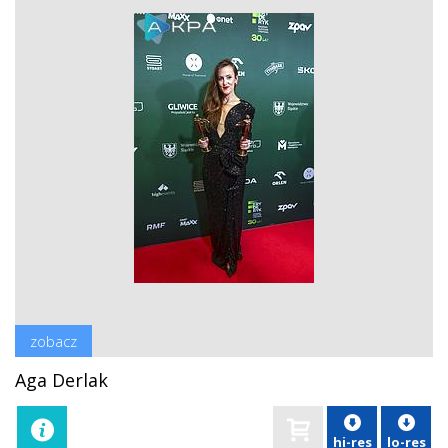
zobacz
Aga Derlak
hi-res
lo-res