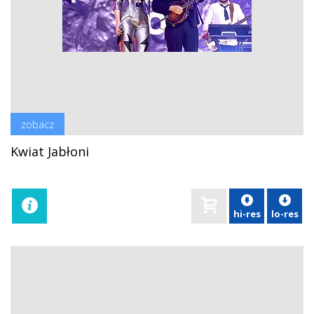
zobacz
Kwiat Jabłoni
hi-res
lo-res