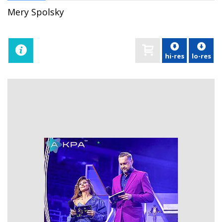
Mery Spolsky
hi-res
lo-res