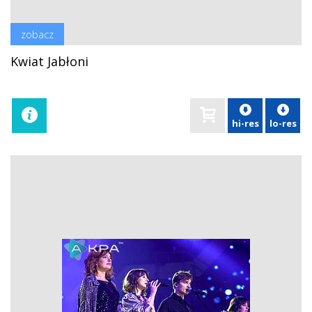
zobacz
Kwiat Jabłoni
hi-res
lo-res