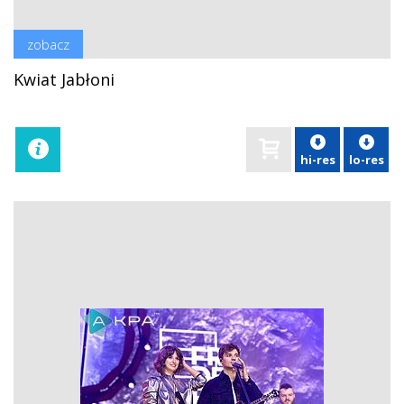
zobacz
Kwiat Jabłoni
hi-res
lo-res