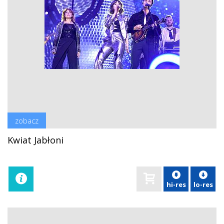
zobacz
Kwiat Jabłoni
hi-res
lo-res