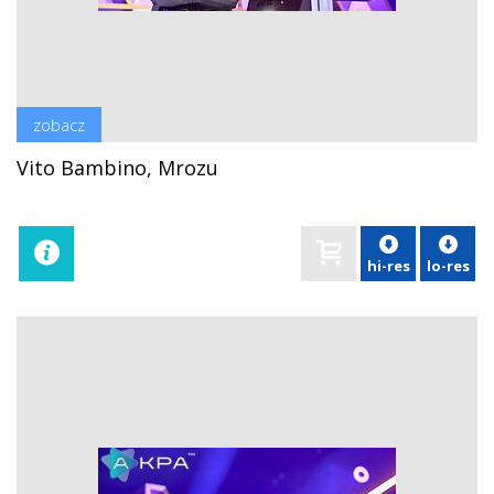
zobacz
Vito Bambino, Mrozu
hi-res
lo-res