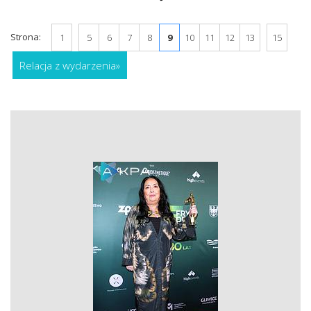
Strona:
1
5
6
7
8
9
10
11
12
13
15
Relacja z wydarzenia
»