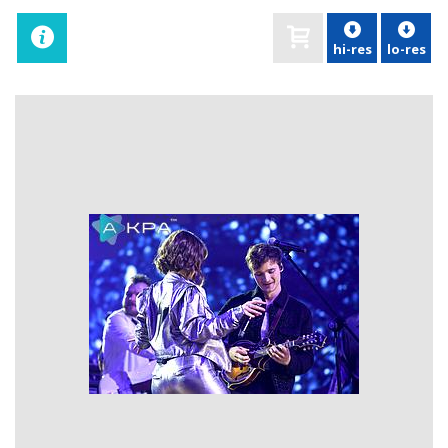
hi-res
lo-res