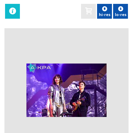
hi-res
lo-res