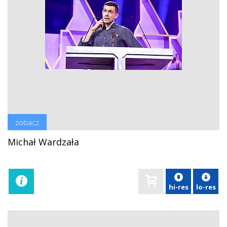
zobacz
Michał Wardzała
hi-res
lo-res