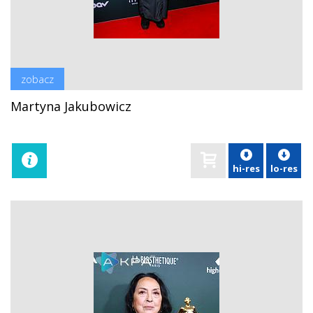
zobacz
Martyna Jakubowicz
hi-res
lo-res