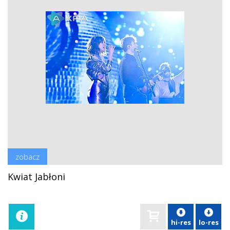
zobacz
Kwiat Jabłoni
hi-res
lo-res