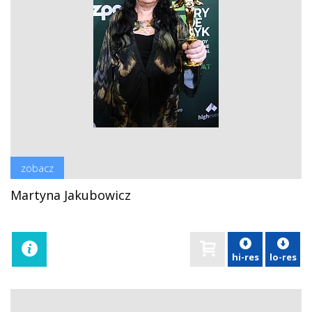
zobacz
Martyna Jakubowicz
hi-res
lo-res