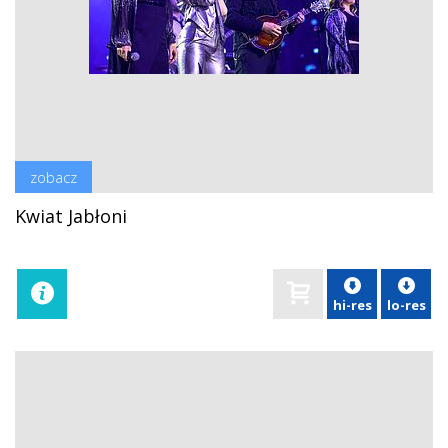
zobacz
Kwiat Jabłoni
hi-res
lo-res