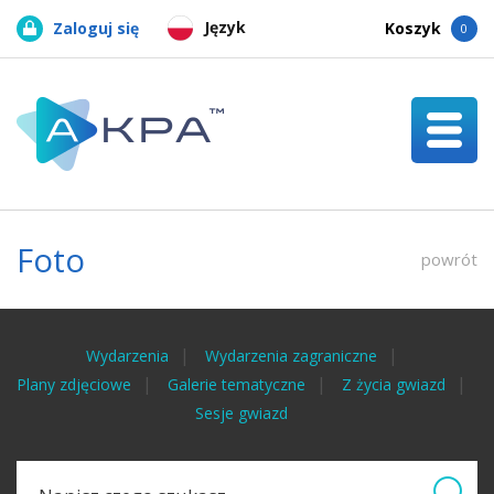
Język
Zaloguj się
Koszyk
0
Foto
powrót
Wydarzenia
Wydarzenia zagraniczne
Plany zdjęciowe
Galerie tematyczne
Z życia gwiazd
Sesje gwiazd