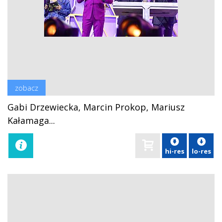
zobacz
Gabi Drzewiecka, Marcin Prokop, Mariusz
Kałamaga...
hi-res
lo-res