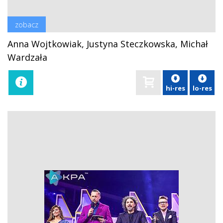
zobacz
Anna Wojtkowiak, Justyna Steczkowska, Michał
Wardzała
hi-res
lo-res