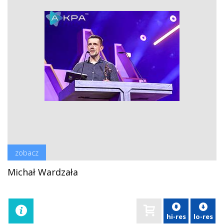
zobacz
Michał Wardzała
hi-res
lo-res