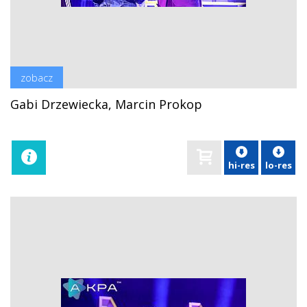
zobacz
Gabi Drzewiecka, Marcin Prokop
hi-res
lo-res