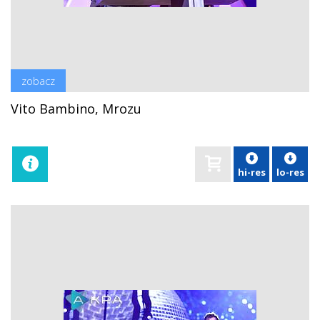
zobacz
Vito Bambino, Mrozu
hi-res
lo-res