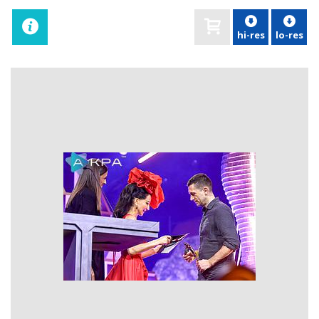
hi-res
lo-res