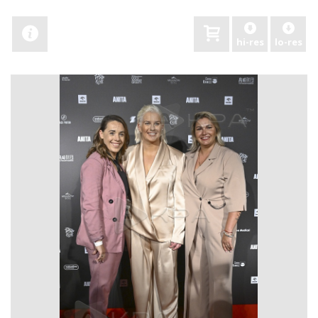
hi-res
lo-res