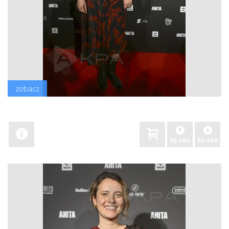
zobacz
hi-res
lo-res