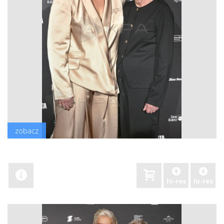
zobacz
hi-res
lo-res