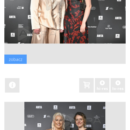
zobacz
hi-res
lo-res