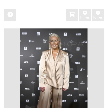
hi-res
lo-res