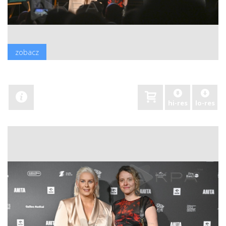
zobacz
hi-res
lo-res