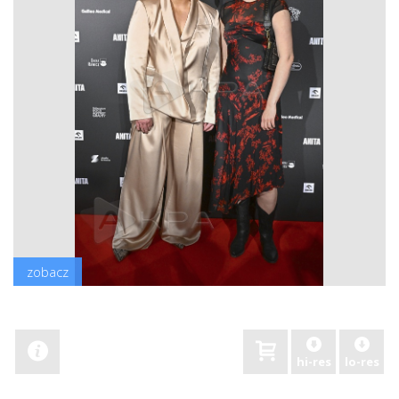
zobacz
hi-res
lo-res