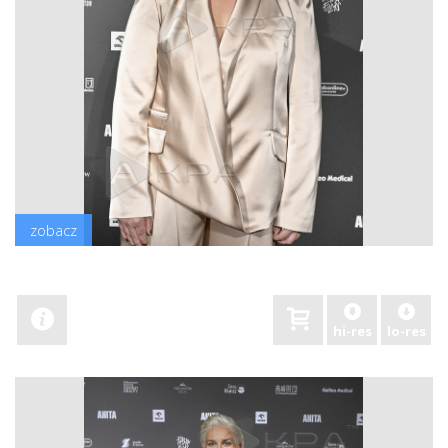
zobacz
hi-res
lo-res