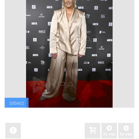
zobacz
hi-res
lo-res