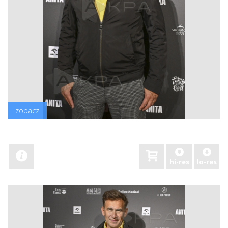
zobacz
hi-res
lo-res