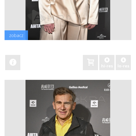
zobacz
hi-res
lo-res