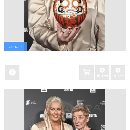
zobacz
hi-res
lo-res