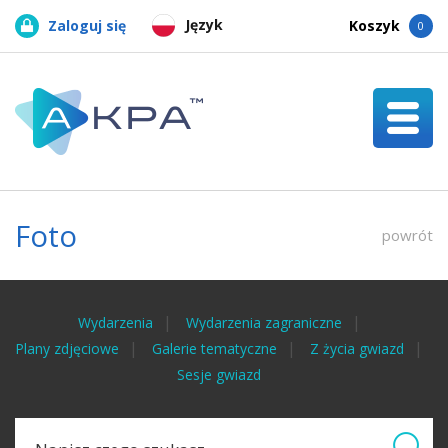
Język
Zaloguj się
Koszyk
0
Foto
powrót
Wydarzenia
Wydarzenia zagraniczne
Plany zdjęciowe
Galerie tematyczne
Z życia gwiazd
Sesje gwiazd