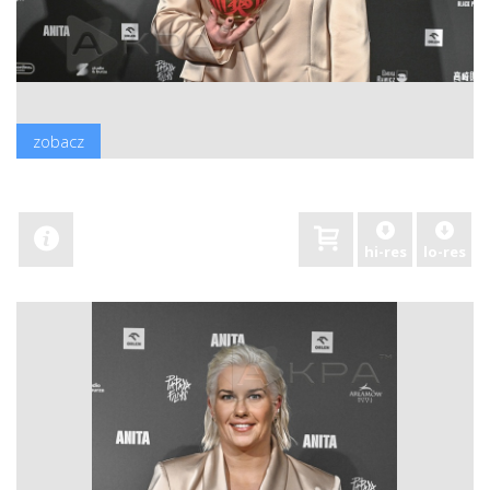
zobacz
hi-res
lo-res