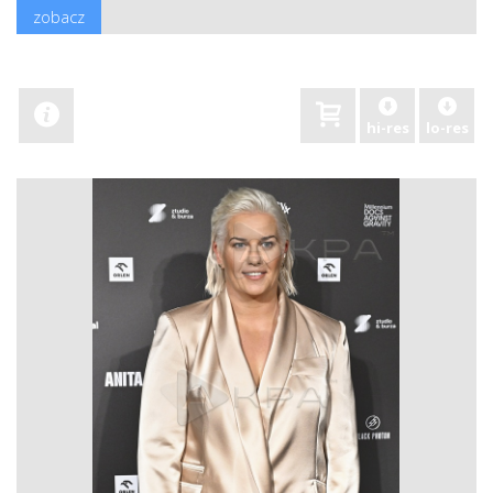
zobacz
hi-res
lo-res