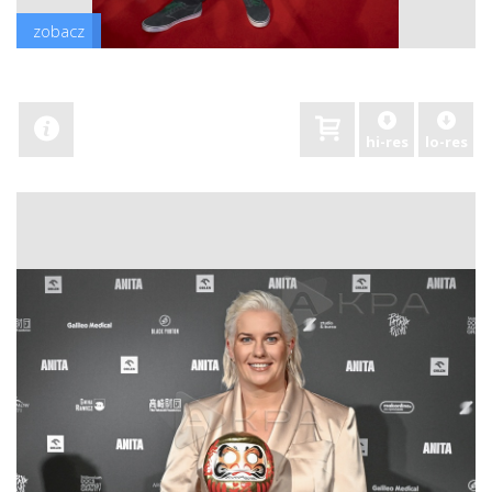
zobacz
hi-res
lo-res