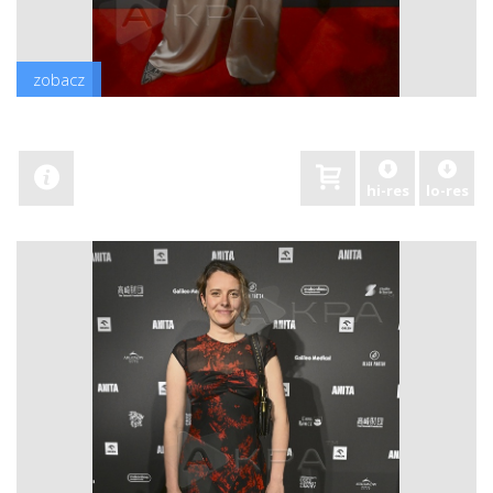
zobacz
hi-res
lo-res