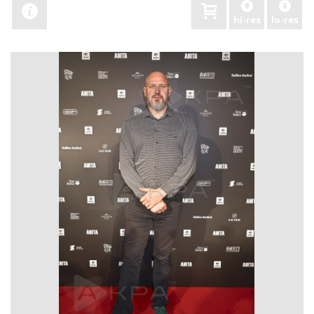
hi-res
lo-res