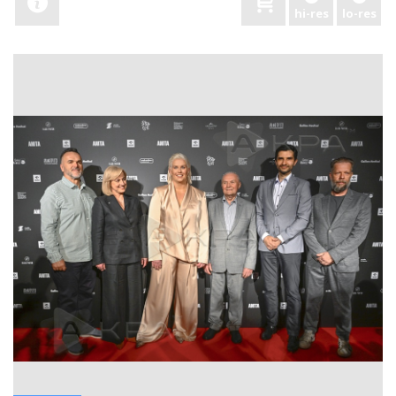
hi-res
lo-res