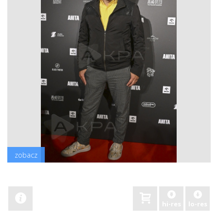
zobacz
hi-res
lo-res