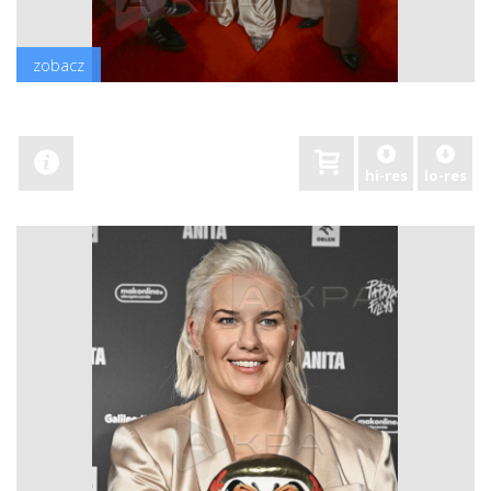
zobacz
hi-res
lo-res