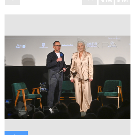
hi-res
lo-res