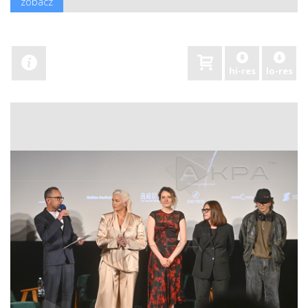
zobacz
hi-res
lo-res