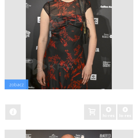
zobacz
hi-res
lo-res