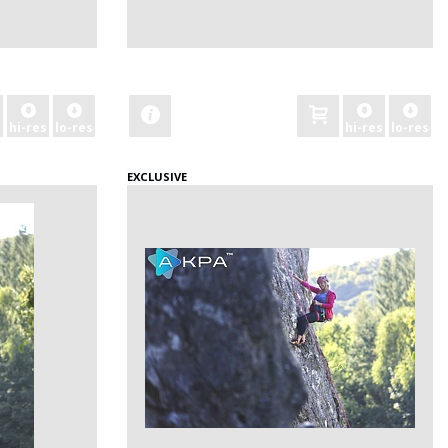
zobacz
hi-res
lo-res
hi-res
lo-res
EXCLUSIVE