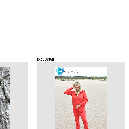
EXCLUSIVE