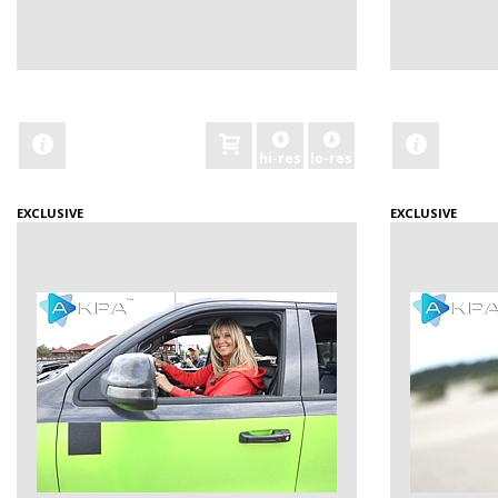
zobacz
zobacz
hi-res
lo-res
EXCLUSIVE
EXCLUSIVE