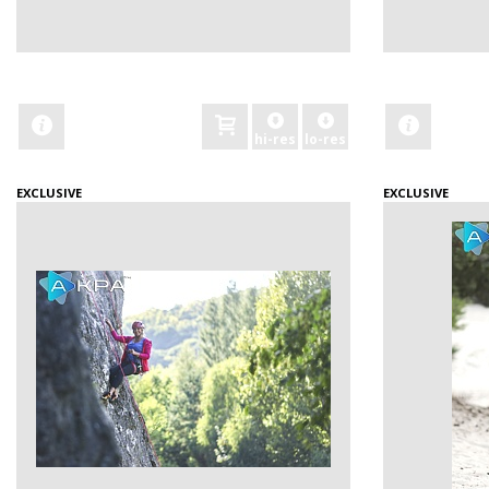
zobacz
zobacz
hi-res
lo-res
EXCLUSIVE
EXCLUSIVE