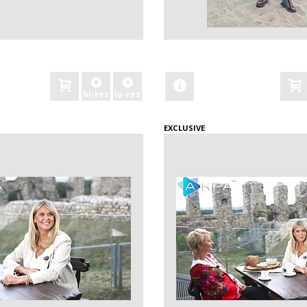
zobacz
hi-res
lo-res
EXCLUSIVE