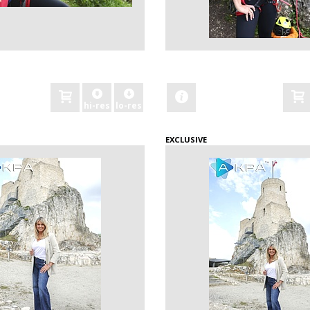
zobacz
hi-res
lo-res
EXCLUSIVE