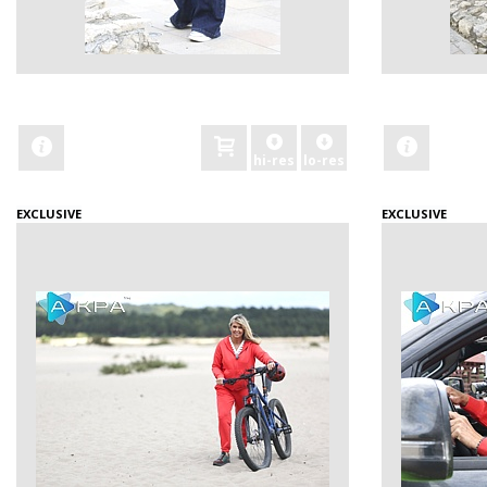
zobacz
zobacz
hi-res
lo-res
EXCLUSIVE
EXCLUSIVE