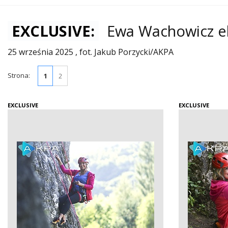
EXCLUSIVE:
Ewa Wachowicz ek
25 września 2025 , fot. Jakub Porzycki/AKPA
Strona:
1
2
EXCLUSIVE
EXCLUSIVE