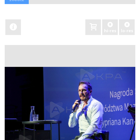
hi-res
lo-res