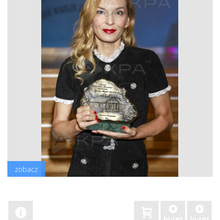
zobacz
hi-res
lo-res