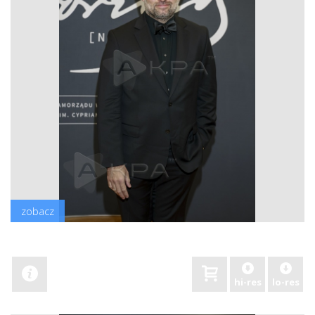
zobacz
hi-res
lo-res