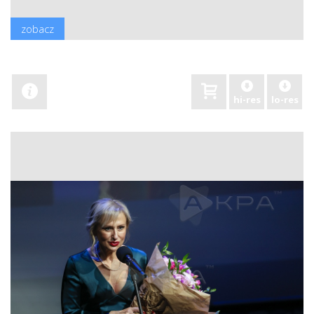
zobacz
hi-res
lo-res