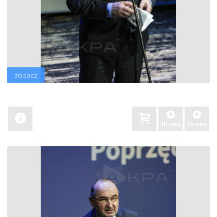
zobacz
hi-res
lo-res