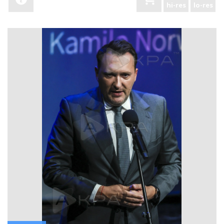
hi-res
lo-res