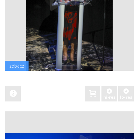
zobacz
hi-res
lo-res