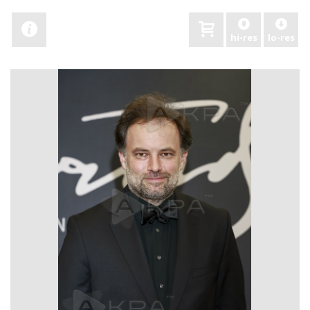
hi-res
lo-res