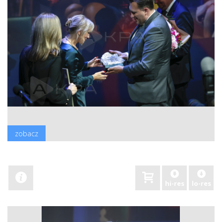
zobacz
hi-res
lo-res