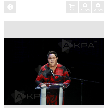
hi-res
lo-res