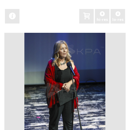
hi-res
lo-res