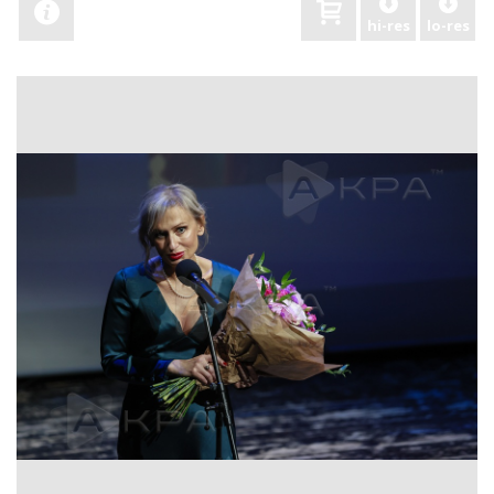
hi-res
lo-res