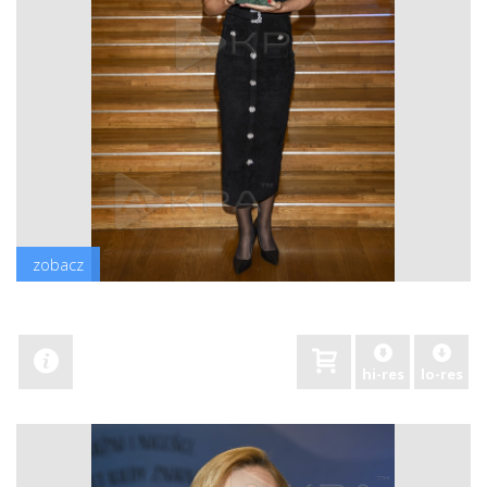
zobacz
hi-res
lo-res