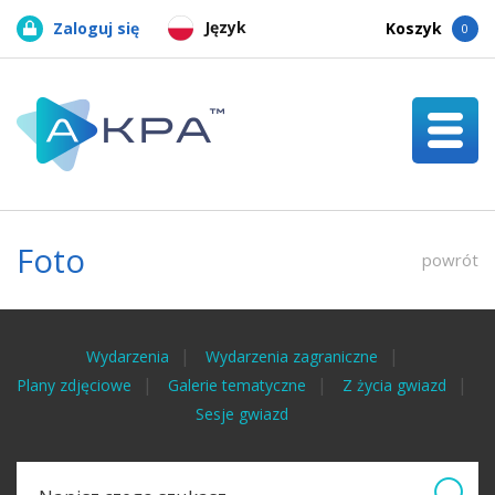
Język
Zaloguj się
Koszyk
0
Foto
powrót
Wydarzenia
Wydarzenia zagraniczne
Plany zdjęciowe
Galerie tematyczne
Z życia gwiazd
Sesje gwiazd