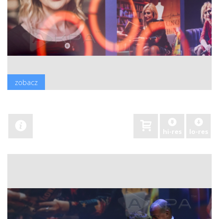
zobacz
hi-res
lo-res