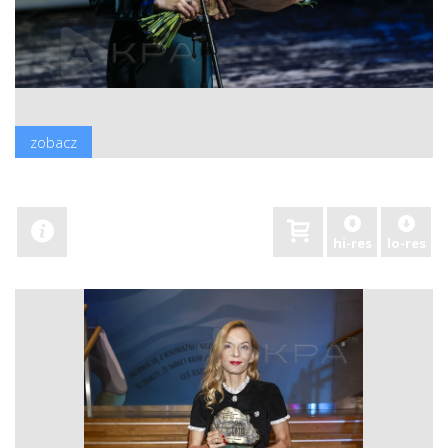
zobacz
hi-res
lo-res