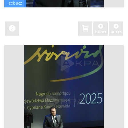
zobacz
hi-res
lo-res