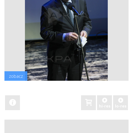
zobacz
hi-res
lo-res