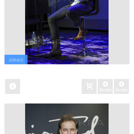
zobacz
hi-res
lo-res