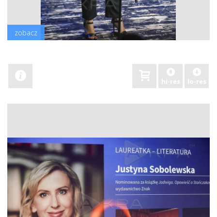
zobacz
hi-res
lo-res