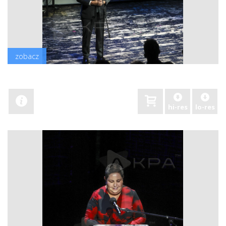
zobacz
hi-res
lo-res