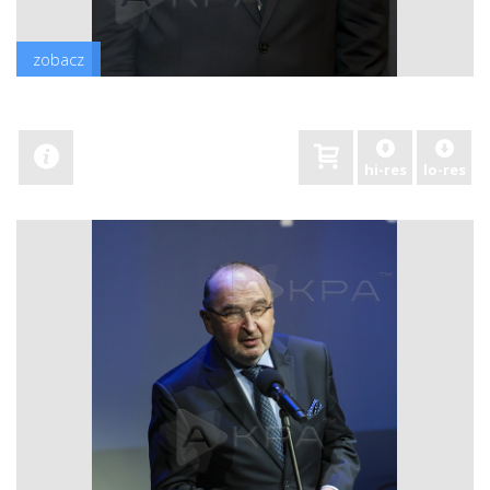
zobacz
hi-res
lo-res