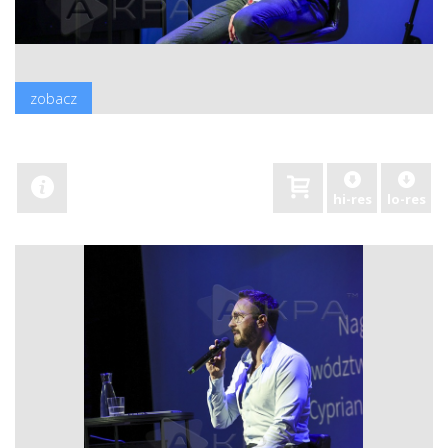
zobacz
hi-res
lo-res