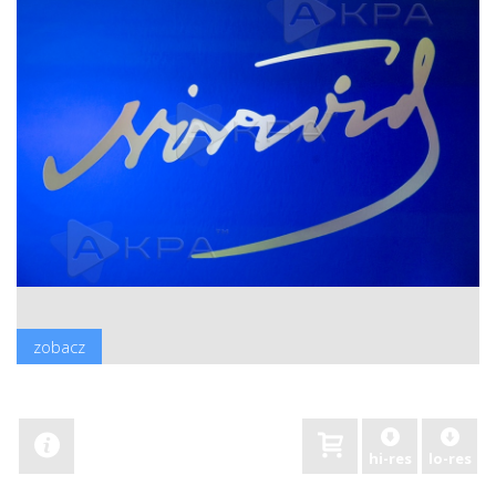
zobacz
hi-res
lo-res