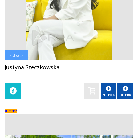
zobacz
Justyna Steczkowska
hi-res
lo-res
HIT TV