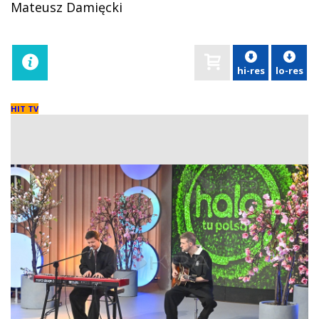
Mateusz Damięcki
hi-res
lo-res
HIT TV