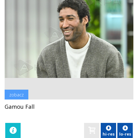
zobacz
Gamou Fall
hi-res
lo-res