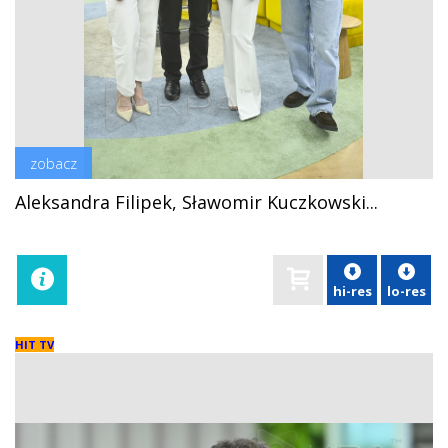
zobacz
Aleksandra Filipek, Sławomir Kuczkowski...
hi-res
lo-res
HIT TV