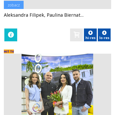
zobacz
Aleksandra Filipek, Paulina Biernat...
hi-res
lo-res
HIT TV