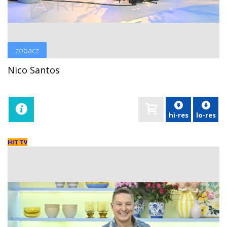
zobacz
Nico Santos
hi-res
lo-res
HIT TV