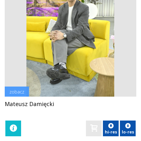
zobacz
Mateusz Damięcki
hi-res
lo-res