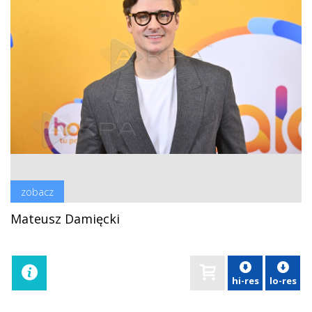
zobacz
Mateusz Damięcki
hi-res
lo-res