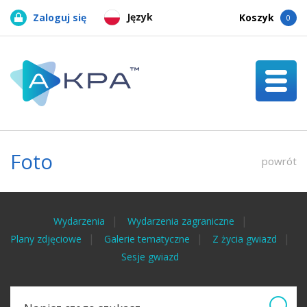
Język
Zaloguj się
Koszyk
0
Foto
powrót
Wydarzenia
Wydarzenia zagraniczne
Plany zdjęciowe
Galerie tematyczne
Z życia gwiazd
Sesje gwiazd