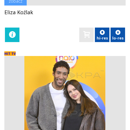
zobacz
Eliza Koźlak
hi-res
lo-res
HIT TV