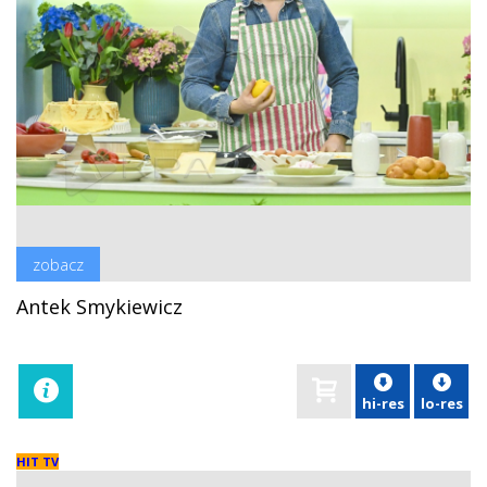
zobacz
Antek Smykiewicz
hi-res
lo-res
HIT TV