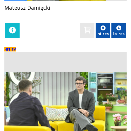
Mateusz Damięcki
hi-res
lo-res
HIT TV