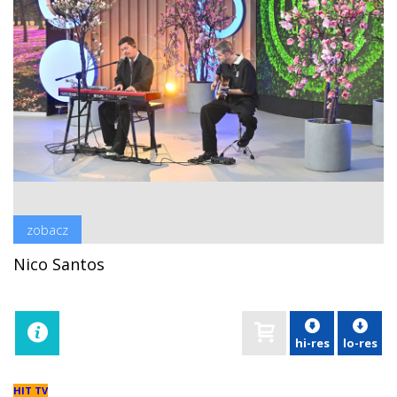
zobacz
Nico Santos
hi-res
lo-res
HIT TV