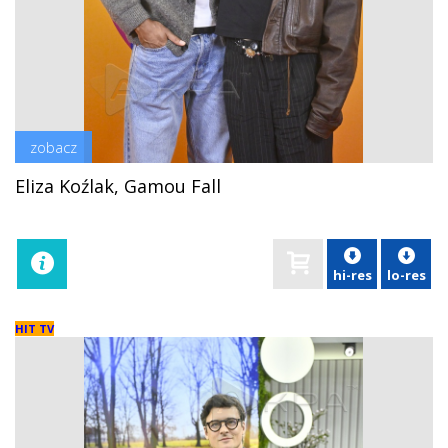
zobacz
Eliza Koźlak, Gamou Fall
hi-res
lo-res
HIT TV