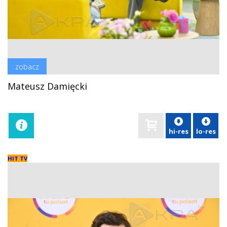
zobacz
Mateusz Damięcki
hi-res
lo-res
HIT TV