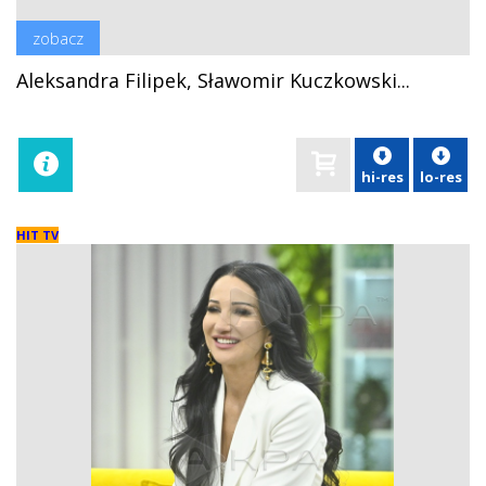
zobacz
Aleksandra Filipek, Sławomir Kuczkowski...
hi-res
lo-res
HIT TV