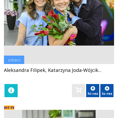
zobacz
Aleksandra Filipek, Katarzyna Joda-Wójcik...
hi-res
lo-res
HIT TV