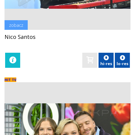
zobacz
Nico Santos
hi-res
lo-res
HIT TV