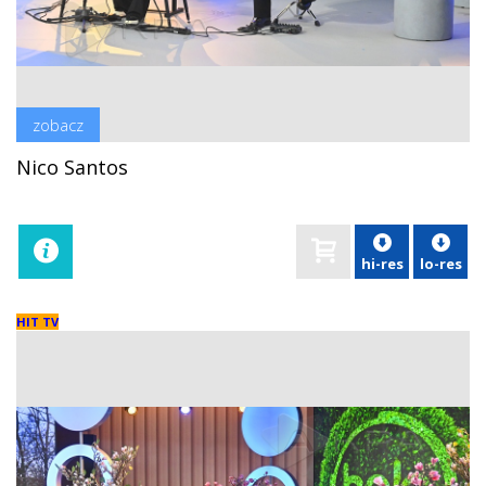
zobacz
Nico Santos
hi-res
lo-res
HIT TV