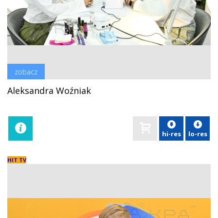
zobacz
Aleksandra Woźniak
hi-res
lo-res
HIT TV