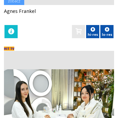
zobacz
Agnes Frankel
hi-res
lo-res
HIT TV