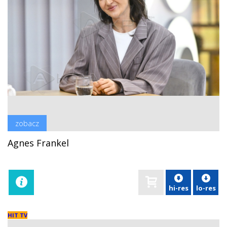
zobacz
Agnes Frankel
hi-res
lo-res
HIT TV