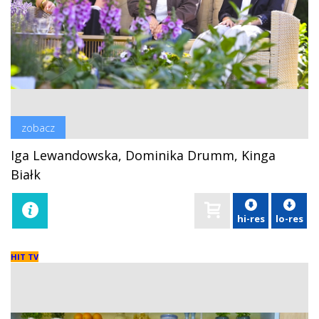
zobacz
Iga Lewandowska, Dominika Drumm, Kinga
Białk
hi-res
lo-res
HIT TV