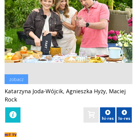
zobacz
Katarzyna Joda-Wójcik, Agnieszka Hyży, Maciej
Rock
hi-res
lo-res
HIT TV