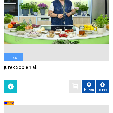
zobacz
Jurek Sobieniak
hi-res
lo-res
HIT TV