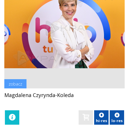
zobacz
Magdalena Czyrynda-Koleda
hi-res
lo-res