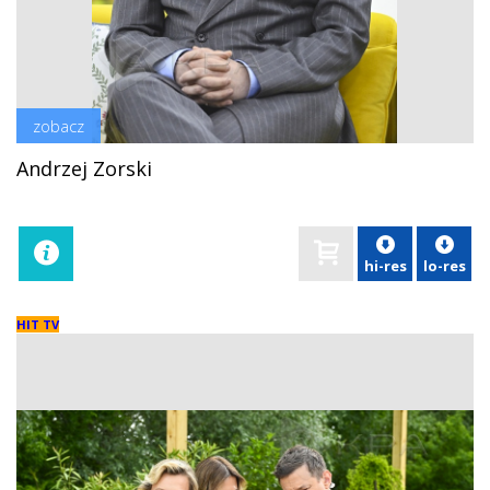
zobacz
Andrzej Zorski
hi-res
lo-res
HIT TV