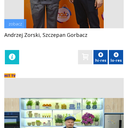
zobacz
Andrzej Zorski, Szczepan Gorbacz
hi-res
lo-res
HIT TV