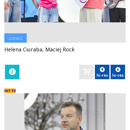
zobacz
Helena Ciuraba, Maciej Rock
hi-res
lo-res
HIT TV