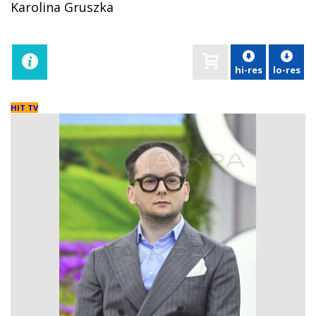
Karolina Gruszka
hi-res
lo-res
HIT TV