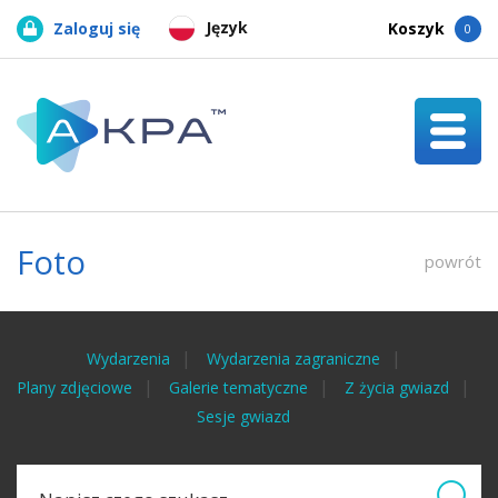
Język
Zaloguj się
Koszyk
0
Foto
powrót
Wydarzenia
Wydarzenia zagraniczne
Plany zdjęciowe
Galerie tematyczne
Z życia gwiazd
Sesje gwiazd