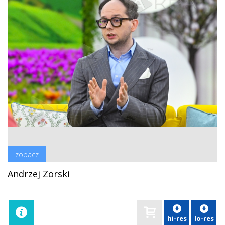
zobacz
Andrzej Zorski
hi-res
lo-res