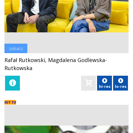
zobacz
Rafał Rutkowski, Magdalena Godlewska-
Rutkowska
hi-res
lo-res
HIT TV