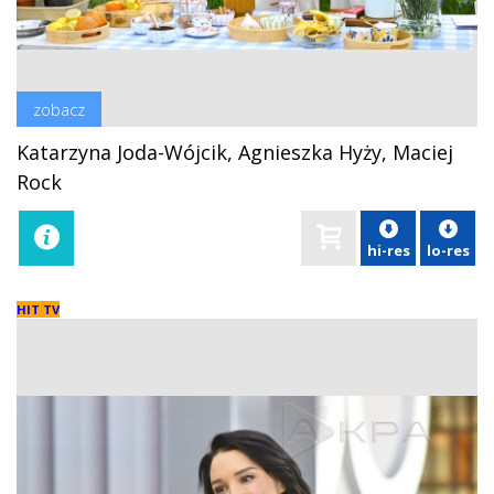
zobacz
Katarzyna Joda-Wójcik, Agnieszka Hyży, Maciej
Rock
hi-res
lo-res
HIT TV