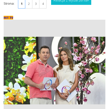
Relacja z wydarzenia
»
Strona:
1
2
3
4
HIT TV