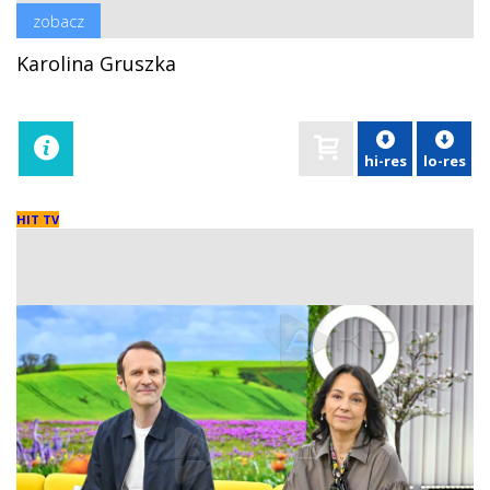
zobacz
Karolina Gruszka
hi-res
lo-res
HIT TV