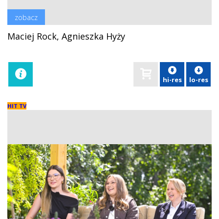
zobacz
Maciej Rock, Agnieszka Hyży
hi-res
lo-res
HIT TV