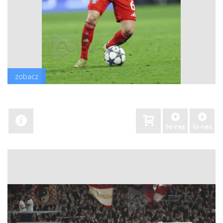
zobacz
hi-res
lo-res