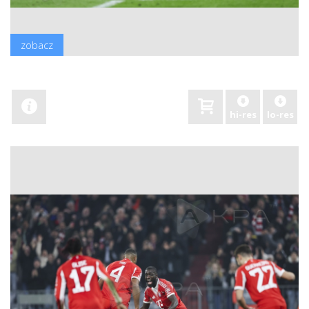
zobacz
hi-res
lo-res