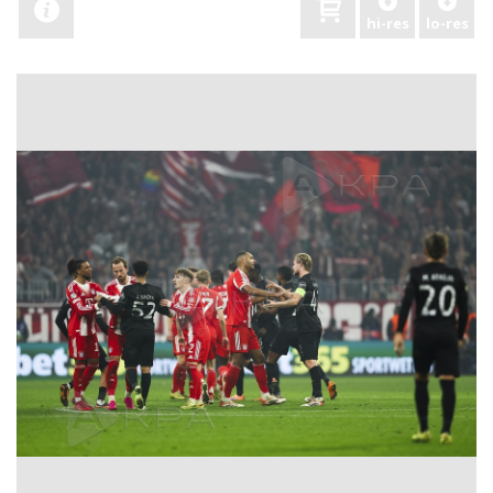
hi-res
lo-res