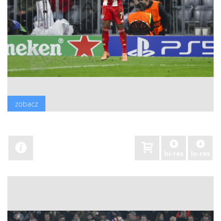
zobacz
hi-res
lo-res