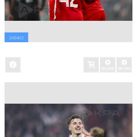
zobacz
hi-res
lo-res