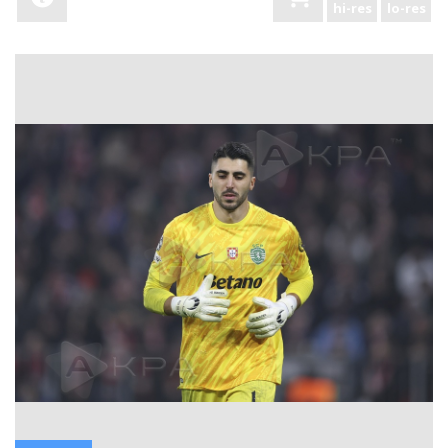
hi-res
lo-res