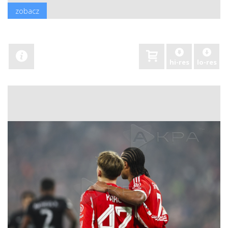
zobacz
hi-res
lo-res