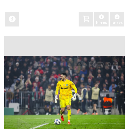
hi-res
lo-res