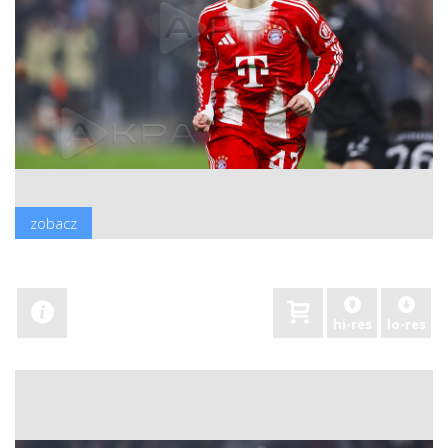
zobacz
hi-res
lo-res