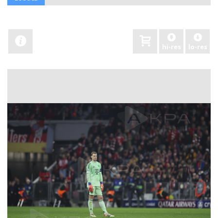
hi-res
lo-res