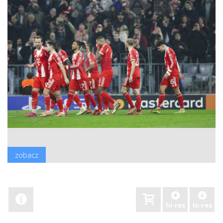
zobacz
hi-res
lo-res