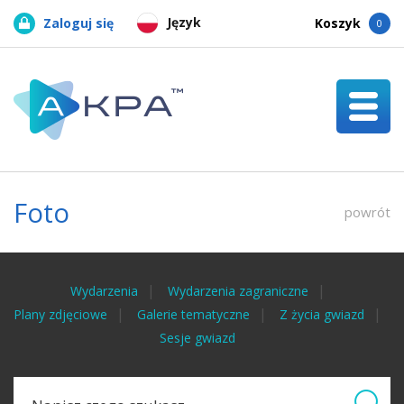
Język
Zaloguj się
Koszyk
0
Foto
powrót
Wydarzenia
Wydarzenia zagraniczne
Plany zdjęciowe
Galerie tematyczne
Z życia gwiazd
Sesje gwiazd