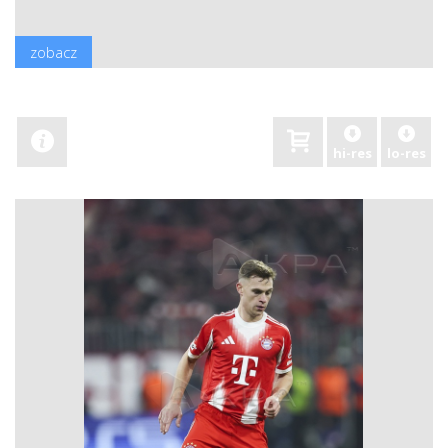
zobacz
hi-res
lo-res