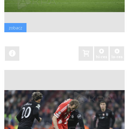
zobacz
hi-res
lo-res