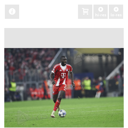
hi-res
lo-res