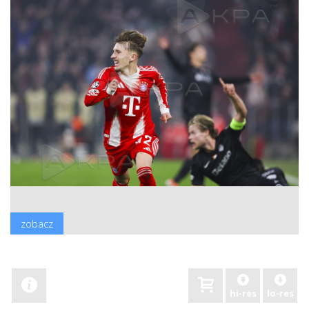
zobacz
hi-res
lo-res