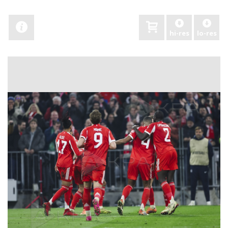
hi-res
lo-res