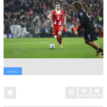
zobacz
hi-res
lo-res