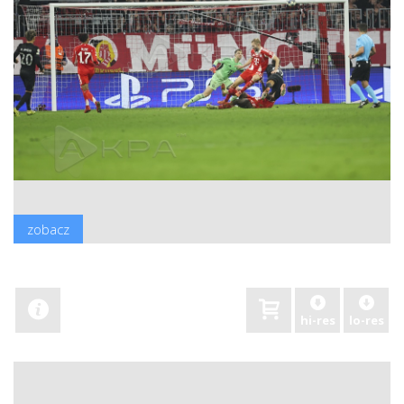
zobacz
hi-res
lo-res