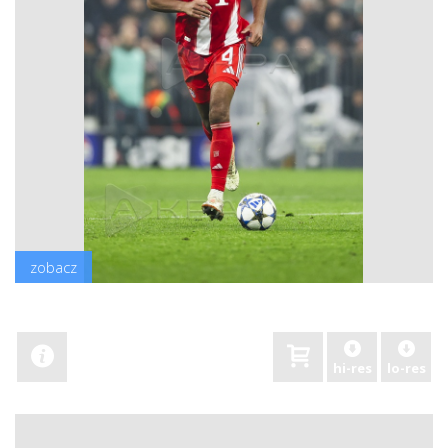
zobacz
hi-res
lo-res