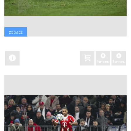
zobacz
hi-res
lo-res