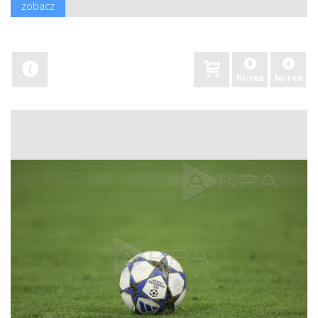
zobacz
hi-res
lo-res