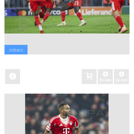
zobacz
hi-res
lo-res