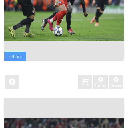
zobacz
hi-res
lo-res