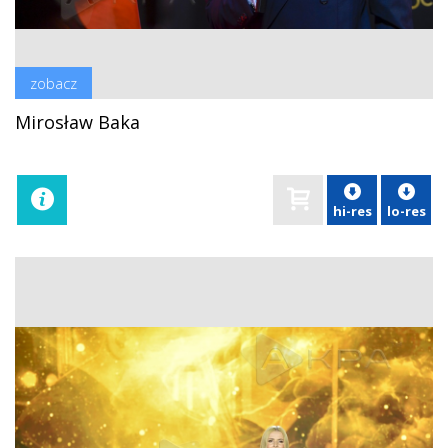
zobacz
Mirosław Baka
hi-res
lo-res