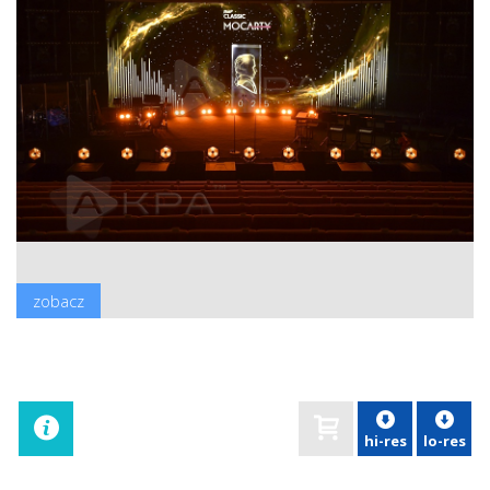
zobacz
hi-res
lo-res