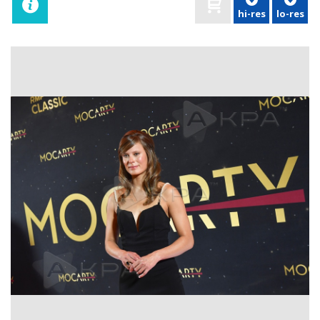
hi-res
lo-res