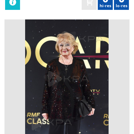
hi-res
lo-res