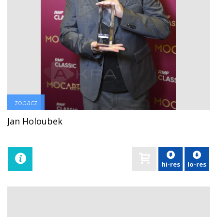
zobacz
Jan Holoubek
hi-res
lo-res