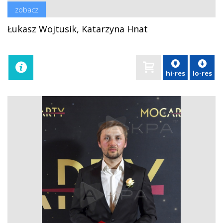
zobacz
Łukasz Wojtusik, Katarzyna Hnat
hi-res
lo-res