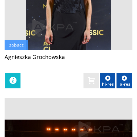
zobacz
Agnieszka Grochowska
hi-res
lo-res