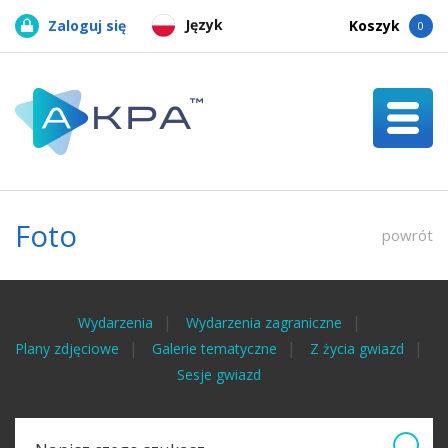
Język
Zaloguj się
Koszyk
0
Foto
powrót
Wydarzenia
Wydarzenia zagraniczne
Plany zdjęciowe
Galerie tematyczne
Z życia gwiazd
Sesje gwiazd