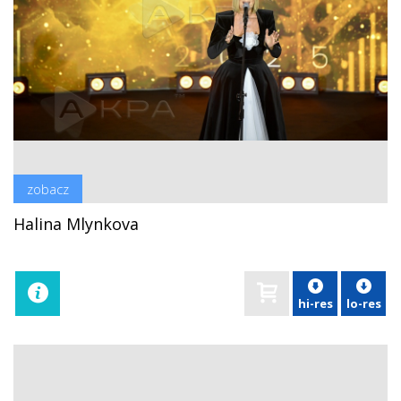
zobacz
Halina Mlynkova
hi-res
lo-res