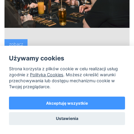
zobacz
Magdalena Zawadzka, Allan Starski
Używamy cookies
Strona korzysta z plików cookie w celu realizacji usług
zgodnie z
Polityką Cookies
. Możesz określić warunki
przechowywania lub dostępu mechanizmu cookie w
hi-res
lo-res
Twojej przeglądarce.
Akceptuję wszystkie
Ustawienia