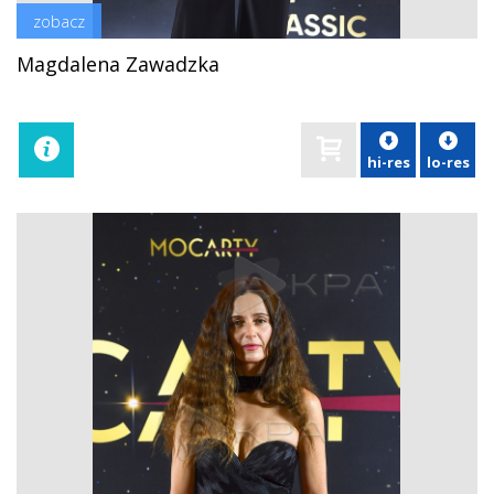
zobacz
Magdalena Zawadzka
hi-res
lo-res