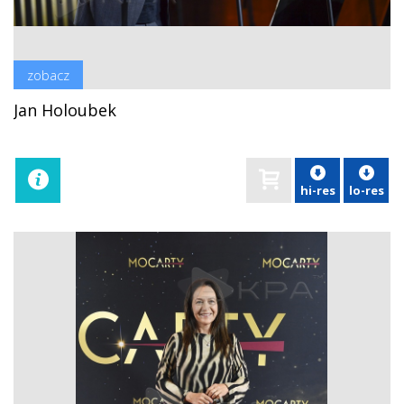
zobacz
Jan Holoubek
hi-res
lo-res