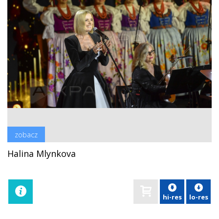
zobacz
Halina Mlynkova
hi-res
lo-res