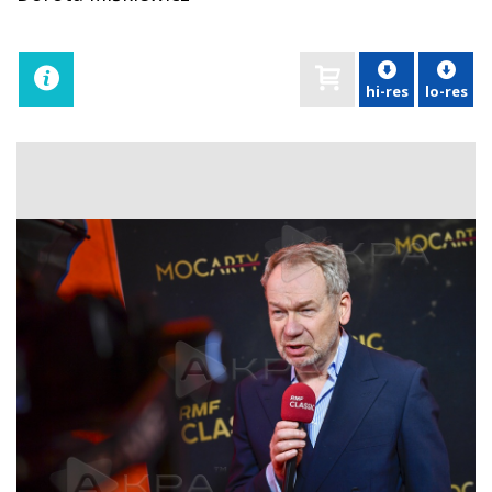
hi-res
lo-res