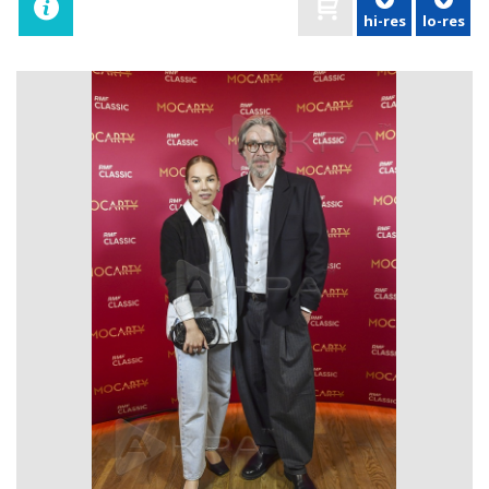
hi-res
lo-res