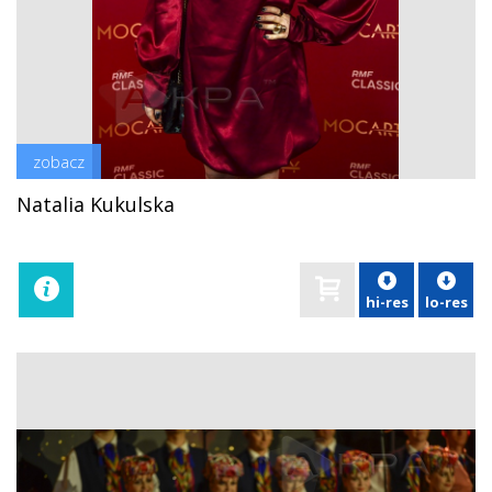
zobacz
Natalia Kukulska
hi-res
lo-res