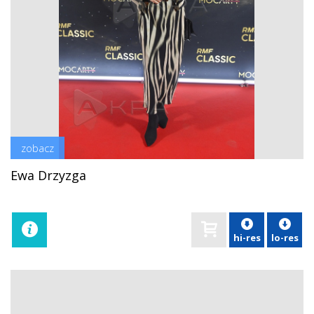
zobacz
Ewa Drzyzga
hi-res
lo-res