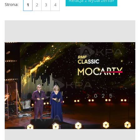
Relacja z wydarzenia
»
Strona:
1
2
3
4