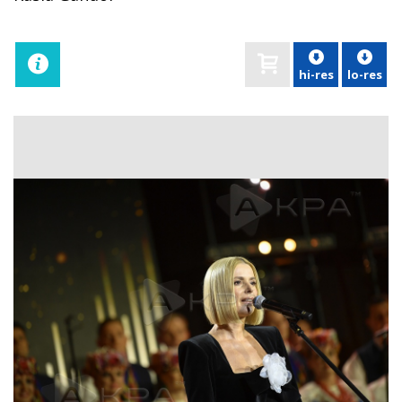
hi-res
lo-res