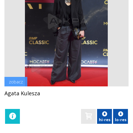
zobacz
Agata Kulesza
hi-res
lo-res