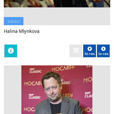
zobacz
Halina Mlynkova
hi-res
lo-res