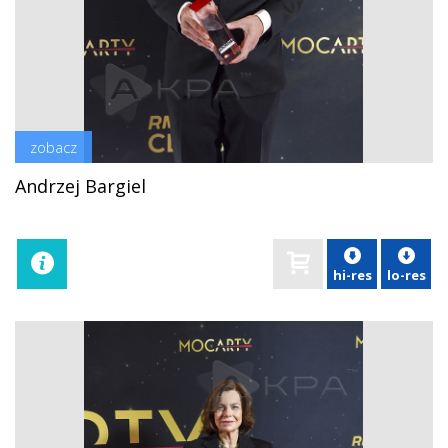
zobacz
Andrzej Bargiel
hi-res
lo-res