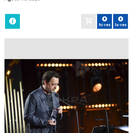
hi-res
lo-res