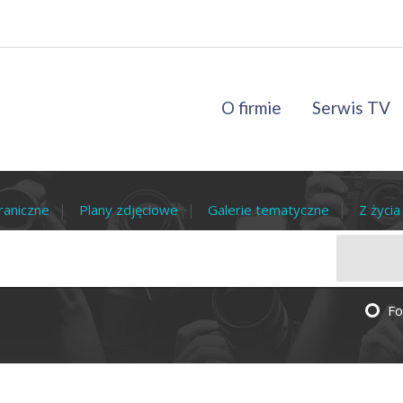
O firmie
Serwis TV
raniczne
Plany zdjęciowe
Galerie tematyczne
Z życi
Fo