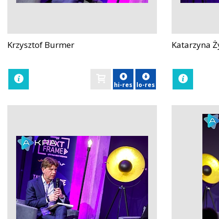
Krzysztof Burmer
Katarzyna Ż
zobacz
zobacz
hi-res
lo-res