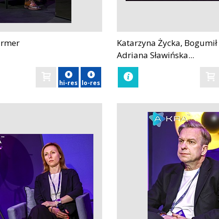
urmer
Katarzyna Życka, Bogumił 
zobacz
Adriana Sławińska...
hi-res
lo-res