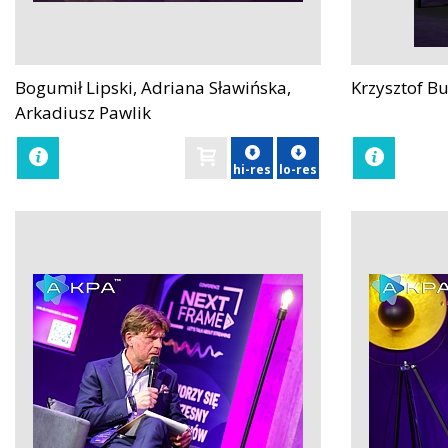
Bogumił Lipski, Adriana Sławińska,
Krzysztof B
zobacz
zobacz
Arkadiusz Pawlik
hi-res
lo-res