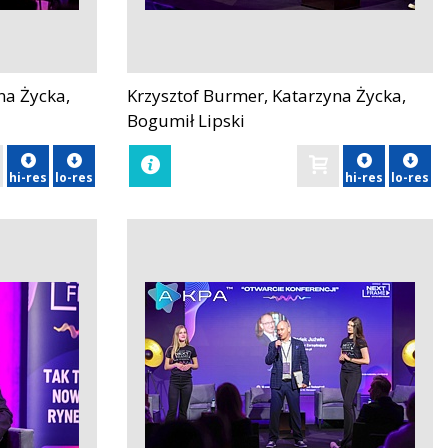
na Życka,
Krzysztof Burmer, Katarzyna Życka,
zobacz
Bogumił Lipski
hi-res
lo-res
hi-res
lo-res