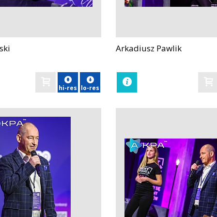
ski
Arkadiusz Pawlik
zobacz
hi-res
lo-res