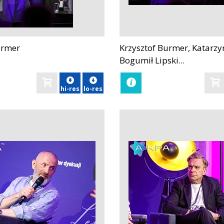
urmer
Krzysztof Burmer, Katarzy
zobacz
Bogumił Lipski...
hi-res
lo-res