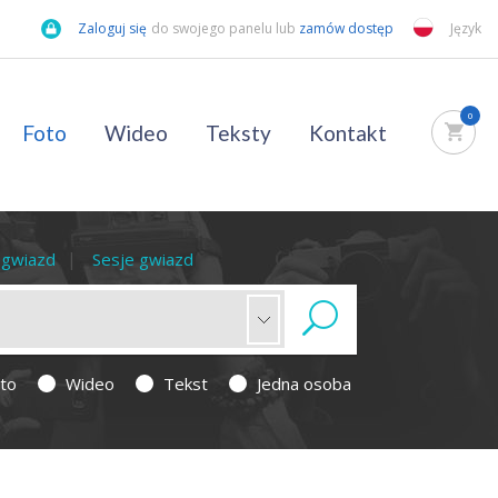
Zaloguj się
do swojego panelu lub
zamów dostęp
Język
0
Foto
Wideo
Teksty
Kontakt
a gwiazd
Sesje gwiazd
to
Wideo
Tekst
Jedna osoba