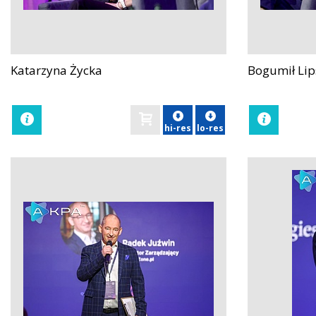
Katarzyna Życka
Bogumił Lip
zobacz
zobacz
hi-res
lo-res