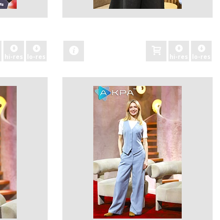
zobacz
hi-res
lo-res
hi-res
lo-res