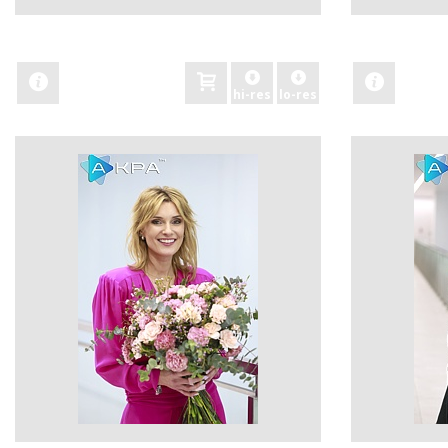
zobacz
zobacz
hi-res
lo-res