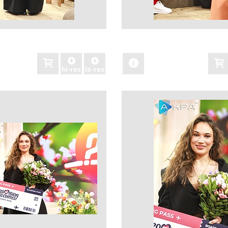
zobacz
hi-res
lo-res