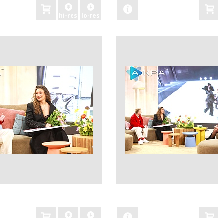
hi-res
lo-res
zobacz