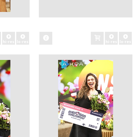
zobacz
hi-res
lo-res
hi-res
lo-res