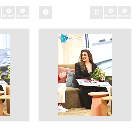
hi-res
lo-res
hi-res
lo-res
zobacz