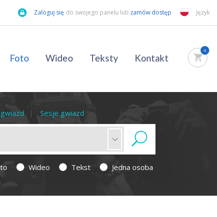
Zaloguj się
do swojego panelu lub
zamów dostęp
Język
0
Foto
Wideo
Teksty
Kontakt
a gwiazd
Sesje gwiazd
to
Wideo
Tekst
Jedna osoba