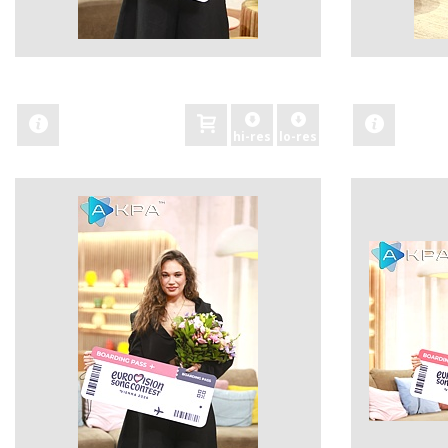
zobacz
zobacz
hi-res
lo-res