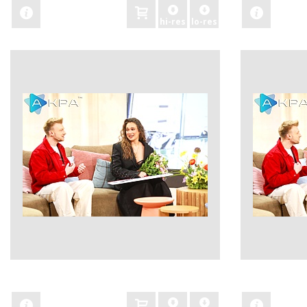
hi-res
lo-res
zobacz
zobacz