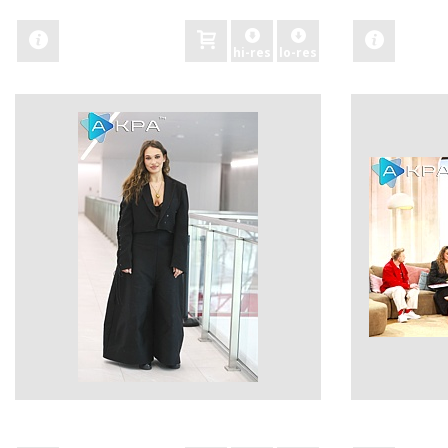
hi-res
lo-res
zobacz
zobacz