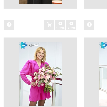
zobacz
zobacz
hi-res
lo-res