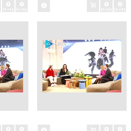
hi-res
lo-res
hi-res
lo-res
zobacz