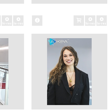
zobacz
hi-res
lo-res
hi-res
lo-res