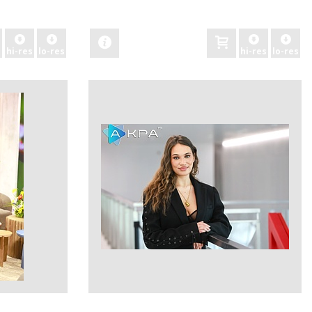
zobacz
hi-res
lo-res
hi-res
lo-res
zobacz