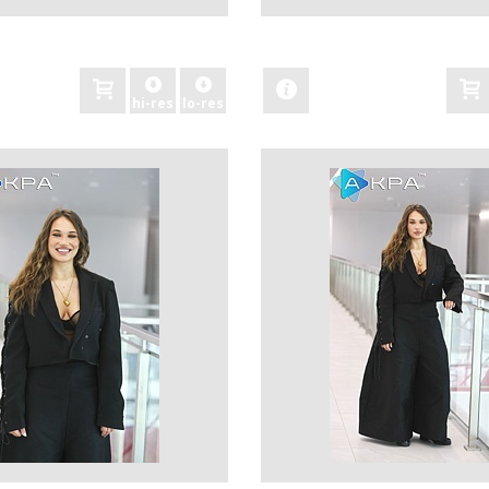
zobacz
hi-res
lo-res