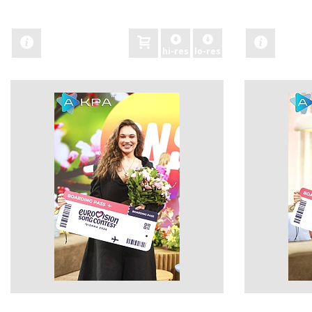
zobacz
zobacz
hi-res
lo-res
zobacz
zobacz