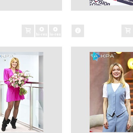
zobacz
hi-res
lo-res