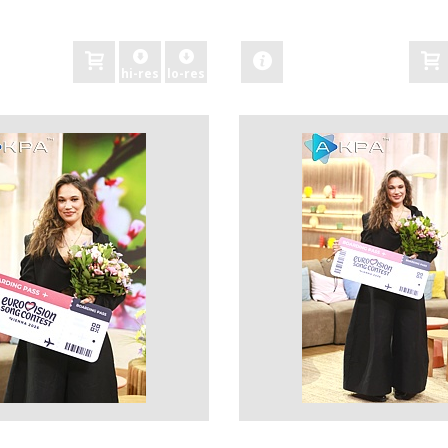
zobacz
hi-res
lo-res
zobacz