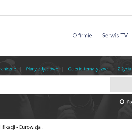
O firmie
Serwis TV
raniczne
Plany zdjęciowe
Galerie tematyczne
Z życi
Fo
fikacji - Eurowizja...