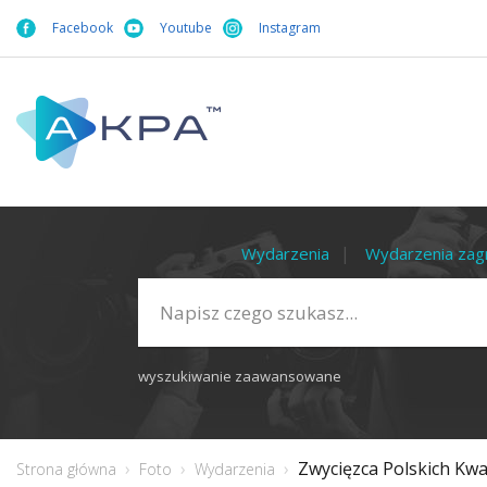
Facebook
Youtube
Instagram
Wydarzenia
Wydarzenia zag
wyszukiwanie zaawansowane
Zwycięzca Polskich Kwali
Strona główna
Foto
Wydarzenia