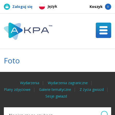
Język
Zaloguj się
Koszyk
0
Foto
Wydarzenia
Wydarzenia zagraniczne
Plany zdjęciowe
Galerie tematyczne
Z życia gwiazd
Sesje gwiazd