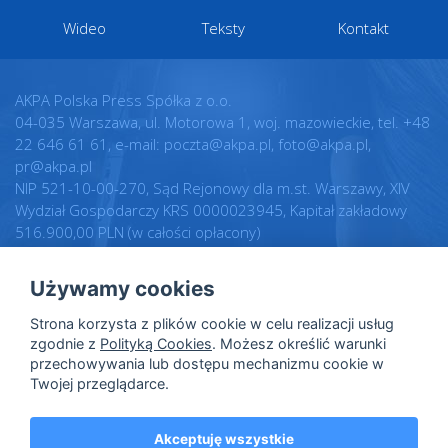
Wideo
Teksty
Kontakt
AKPA Polska Press Spółka z o.o.
04-035 Warszawa, ul. Motorowa 1, woj. mazowieckie, tel. +48
22 646 61 61, e-mail: poczta@akpa.pl, foto@akpa.pl,
pr@akpa.pl
NIP 521-10-00-270, Sąd Rejonowy dla m.st. Warszawy, XIV
Wydział Gospodarczy KRS 0000023945, Kapitał zakładowy
516.900,00 PLN (w całości opłacony)
Używamy cookies
Realizacja:
Regulamin
Strona korzysta z plików cookie w celu realizacji usług
Intellect.pl
Warunki licencji
zgodnie z
Polityką Cookies
. Możesz określić warunki
przechowywania lub dostępu mechanizmu cookie w
Polityka prywatności
Twojej przeglądarce.
Polityka cookies
Dane osobowe
Akceptuję wszystkie
Speak up