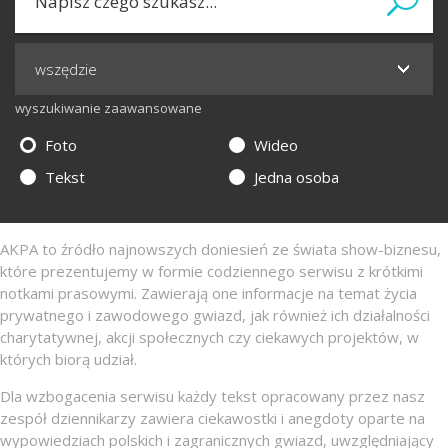
wyszukiwanie zaawansowane
Foto
Wideo
Tekst
Jedna osoba
AKPA to źródło najnowszych doniesień ze świata show-biznesu,
które prezentujemy w formie codziennego serwisu z krótkimi
notkami prasowymi. Zawierają one informacje na temat życia
prywatnego i zawodowego gwiazd, jak również ich działalności
charytatywnej, akcji społecznych czy ciekawych projektów, w
których biorą udział.
Dla wzbogacenia serwisu każdy tekst opracowany przez nasz
zespół dziennikarzy zawiera ciekawostki i anegdoty oparte na
wypowiedziach polskich i zagranicznych gwiazd, uwzględniający