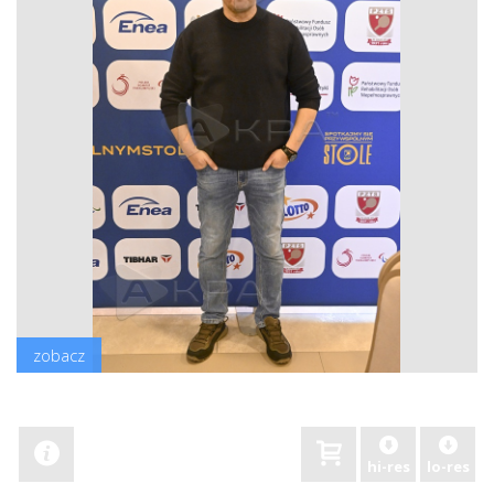
zobacz
hi-res
lo-res