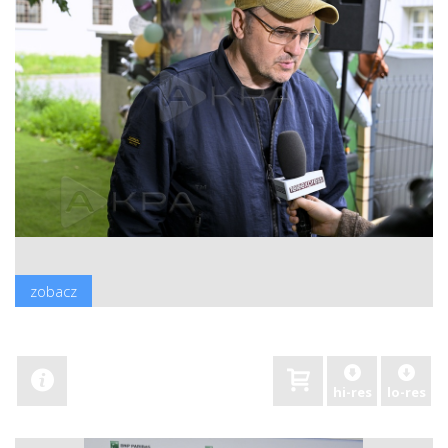
zobacz
hi-res
lo-res