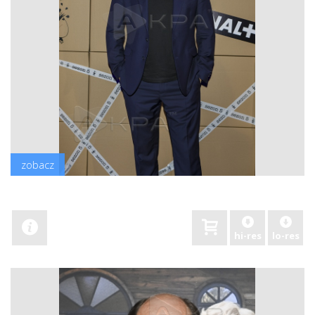
zobacz
hi-res
lo-res