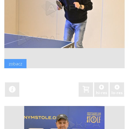
zobacz
hi-res
lo-res