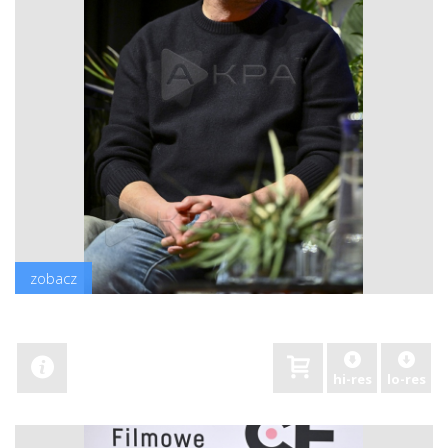
zobacz
hi-res
lo-res