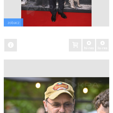
zobacz
hi-res
lo-res