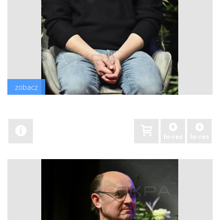
zobacz
hi-res
lo-res