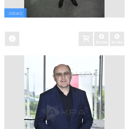
zobacz
hi-res
lo-res