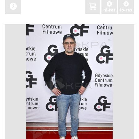
hi-res
lo-res