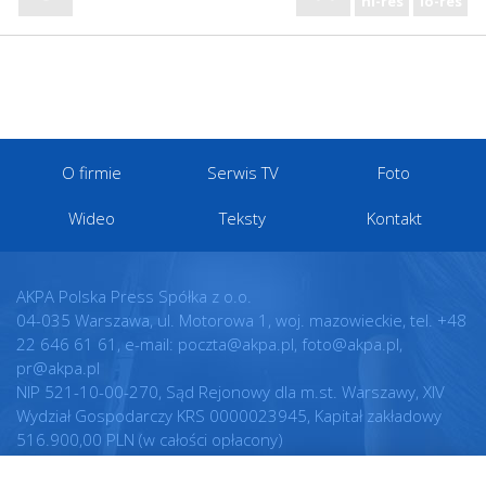
hi-res
lo-res
O firmie
Serwis TV
Foto
Wideo
Teksty
Kontakt
AKPA Polska Press Spółka z o.o.
04-035 Warszawa, ul. Motorowa 1, woj. mazowieckie, tel. +48
22 646 61 61, e-mail: poczta@akpa.pl, foto@akpa.pl,
pr@akpa.pl
NIP 521-10-00-270, Sąd Rejonowy dla m.st. Warszawy, XIV
Wydział Gospodarczy KRS 0000023945, Kapitał zakładowy
516.900,00 PLN (w całości opłacony)