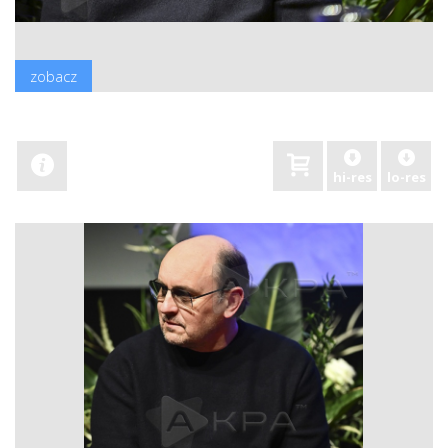
zobacz
hi-res
lo-res