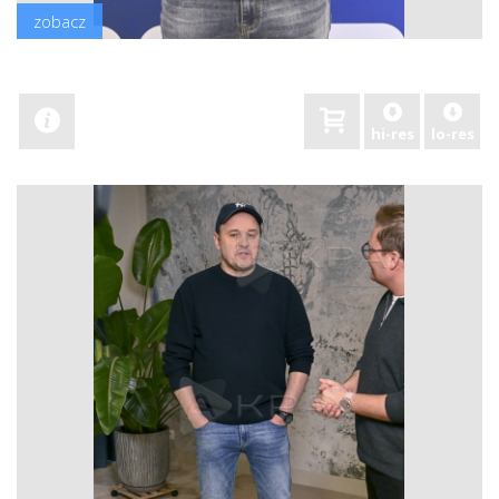
zobacz
hi-res
lo-res