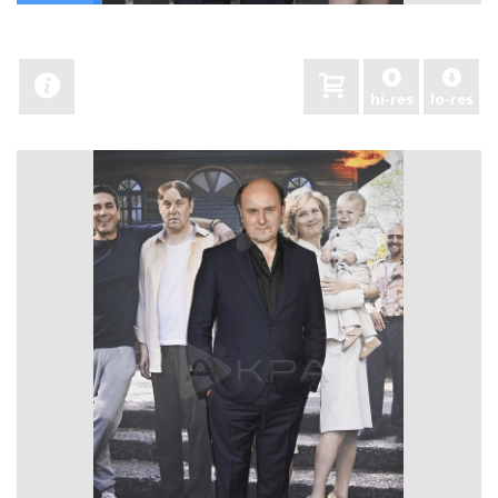
hi-res
lo-res