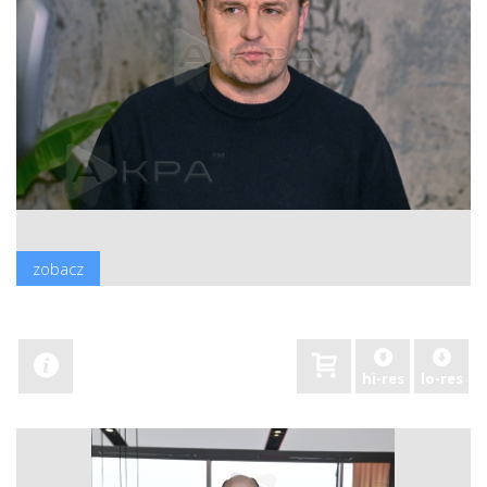
zobacz
hi-res
lo-res