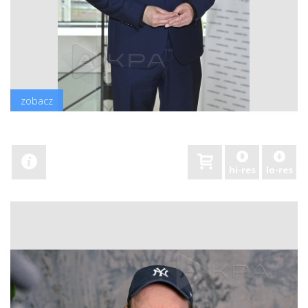
zobacz
hi-res
lo-res