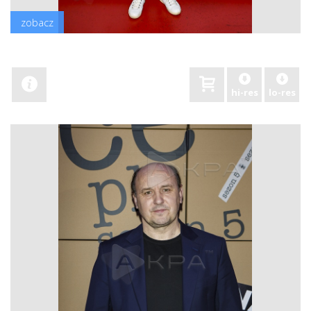
zobacz
hi-res
lo-res