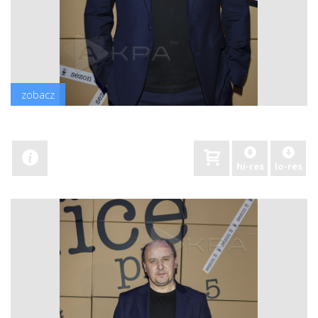
zobacz
hi-res
lo-res