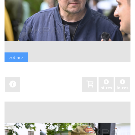
zobacz
hi-res
lo-res