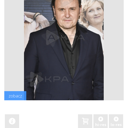
zobacz
hi-res
lo-res