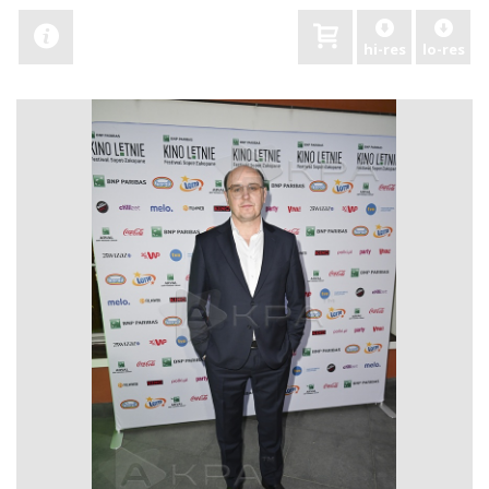
hi-res
lo-res