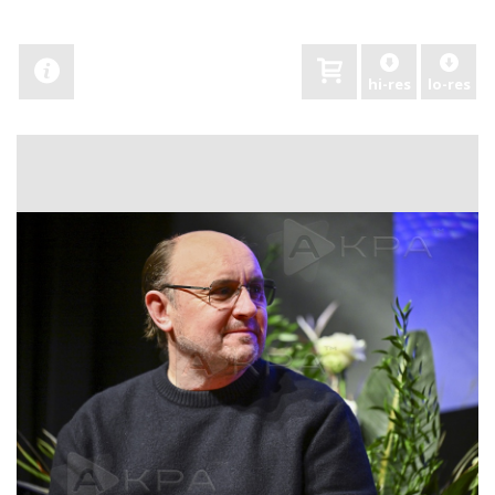
hi-res
lo-res