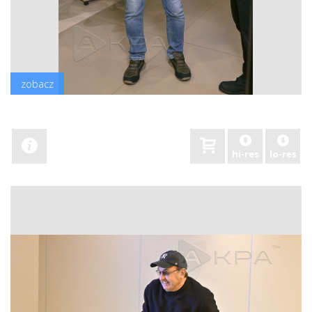
zobacz
hi-res
lo-res