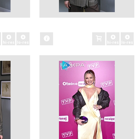
zobacz
hi-res
lo-res
hi-res
lo-res