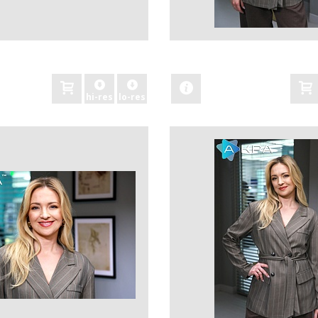
zobacz
hi-res
lo-res