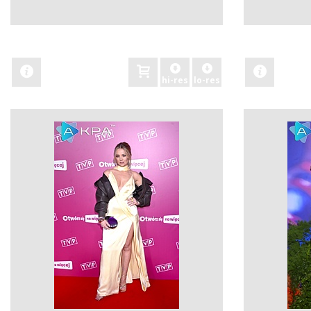
zobacz
zobacz
hi-res
lo-res