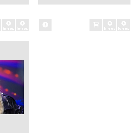
zobacz
hi-res
lo-res
hi-res
lo-res