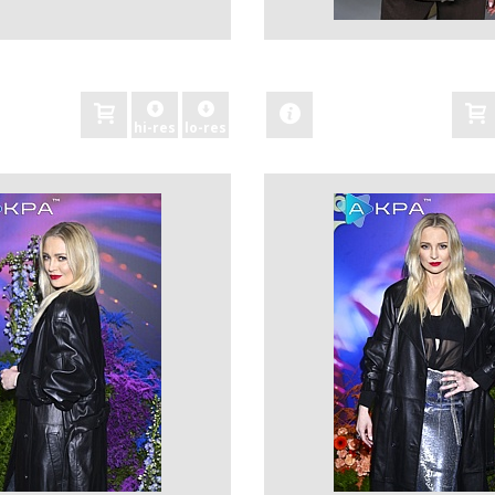
zobacz
hi-res
lo-res