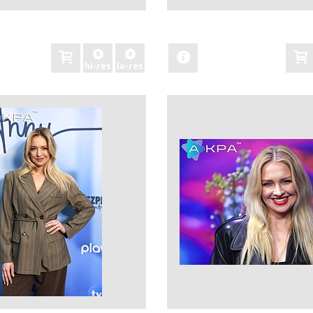
zobacz
hi-res
lo-res