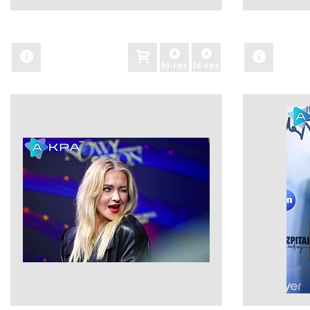
zobacz
zobacz
hi-res
lo-res