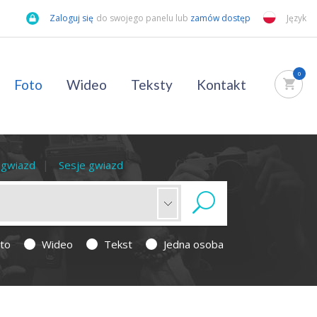
Zaloguj się
do swojego panelu lub
zamów dostęp
Język
0
Foto
Wideo
Teksty
Kontakt
a gwiazd
Sesje gwiazd
to
Wideo
Tekst
Jedna osoba