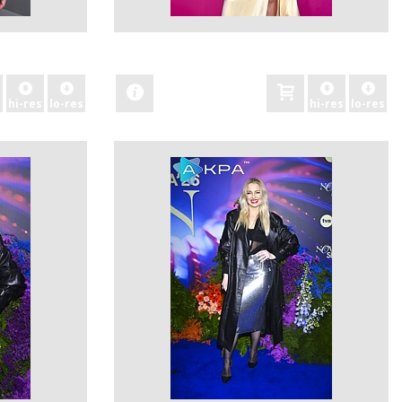
zobacz
hi-res
lo-res
hi-res
lo-res