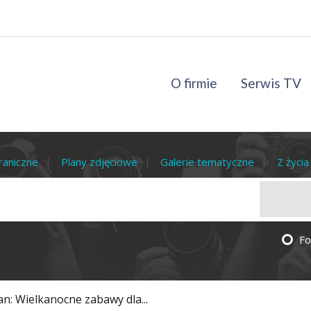
O firmie
Serwis TV
raniczne
Plany zdjęciowe
Galerie tematyczne
Z życi
Fo
n: Wielkanocne zabawy dla...