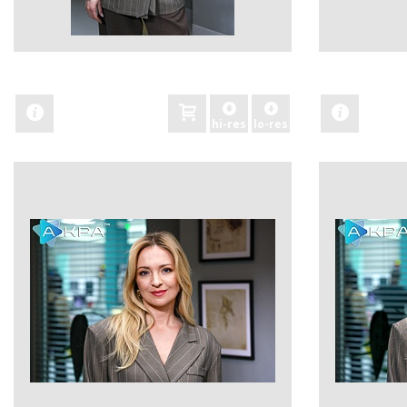
zobacz
zobacz
hi-res
lo-res