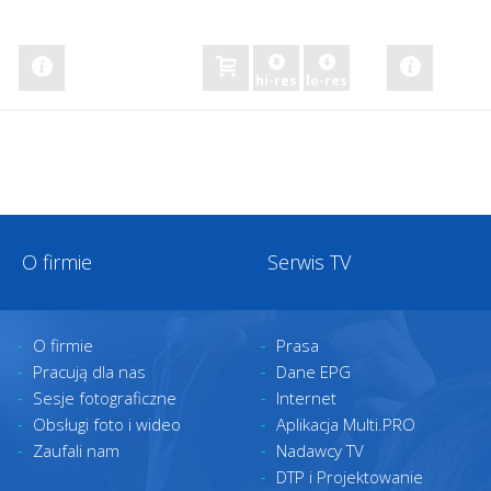
zobacz
zobacz
hi-res
lo-res
O firmie
Serwis TV
O firmie
Prasa
Pracują dla nas
Dane EPG
Sesje fotograficzne
Internet
Obsługi foto i wideo
Aplikacja Multi.PRO
Zaufali nam
Nadawcy TV
DTP i Projektowanie