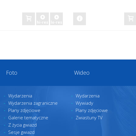
zobacz
hi-res
lo-res
Foto
Wideo
Wydarzenia
Wydarzenia
Wydarzenia zagraniczne
Wywiady
Plany zdjęciowe
Plany zdjęciowe
Galerie tematyczne
Zwiastuny TV
Z życia gwiazd
Sesje gwiazd