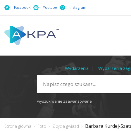
Facebook
Youtube
Instagram
Wydarzenia
Wydarzenia zag
wyszukiwanie zaawansowane
Barbara Kurdej-Szata
Strona główna
Foto
Z życia gwiazd