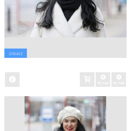
zobacz
hi-res
lo-res