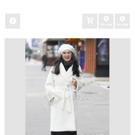
hi-res
lo-res