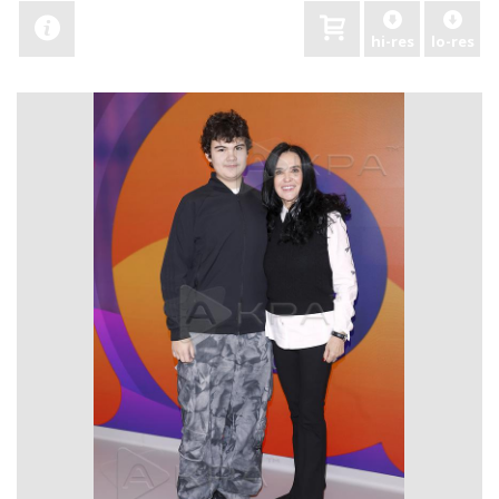
hi-res
lo-res