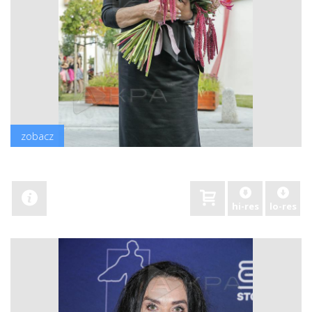
zobacz
hi-res
lo-res