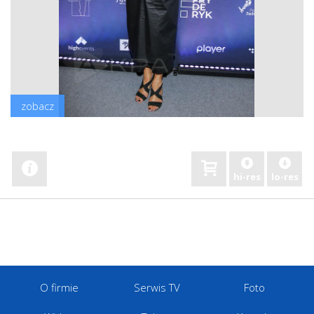
zobacz
hi-res
lo-res
O firmie
Serwis TV
Foto