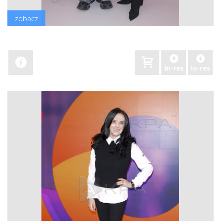
zobacz
hi-res
lo-res