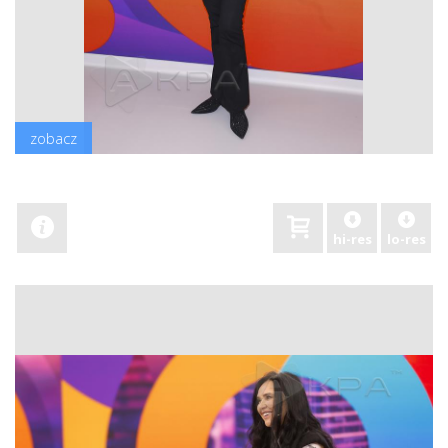
zobacz
hi-res
lo-res