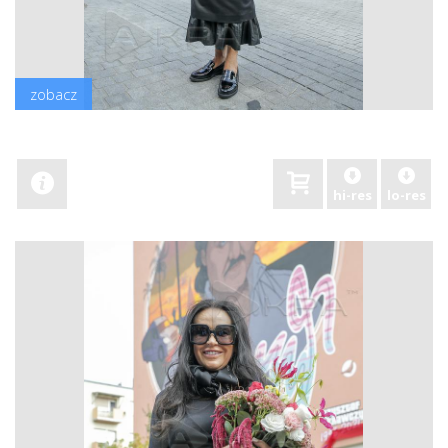
zobacz
hi-res
lo-res