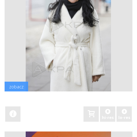
zobacz
hi-res
lo-res