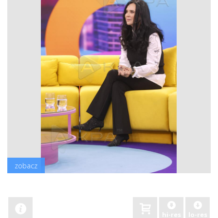
zobacz
hi-res
lo-res