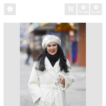
hi-res
lo-res