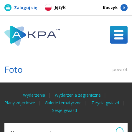
Język
Zaloguj się
Koszyk
0
Foto
powrót
Wydarzenia
Wydarzenia zagraniczne
Plany zdjęciowe
Galerie tematyczne
Z życia gwiazd
Sesje gwiazd