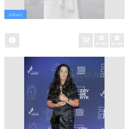
zobacz
hi-res
lo-res