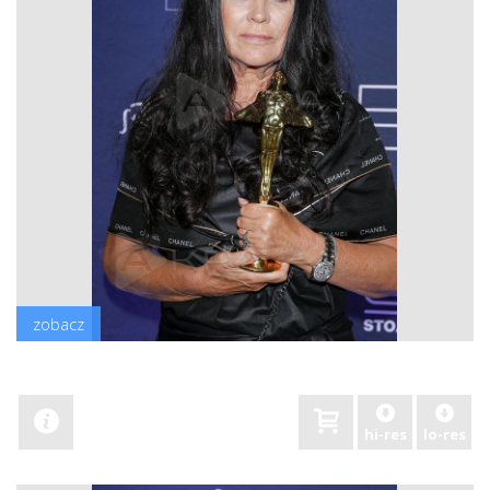
zobacz
hi-res
lo-res