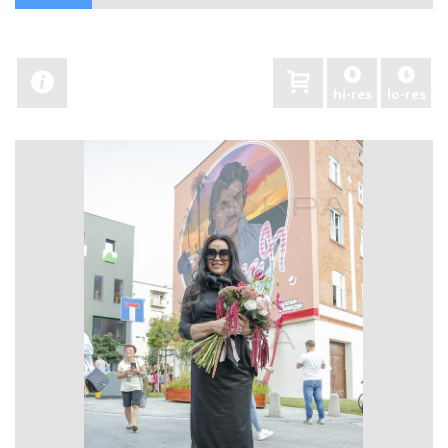
hi-res
lo-res