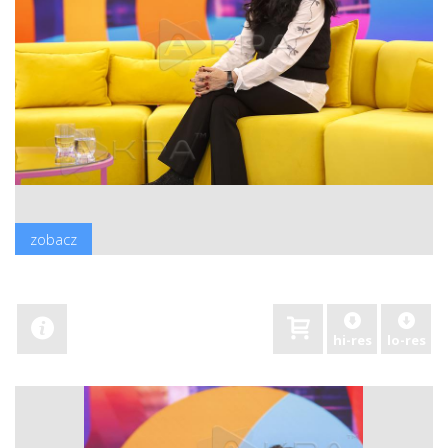
zobacz
hi-res
lo-res