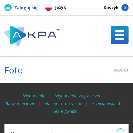
Język
Zaloguj się
Koszyk
0
Foto
powrót
Wydarzenia
Wydarzenia zagraniczne
Plany zdjęciowe
Galerie tematyczne
Z życia gwiazd
Sesje gwiazd