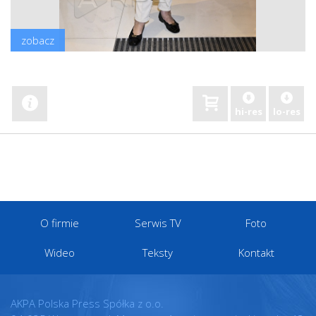
zobacz
hi-res
lo-res
O firmie
Serwis TV
Foto
Wideo
Teksty
Kontakt
AKPA Polska Press Spółka z o.o.