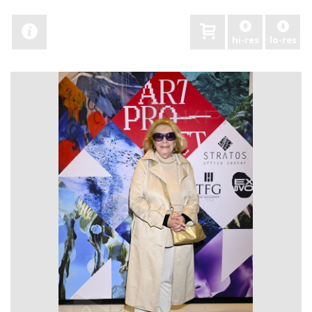
hi-res
lo-res