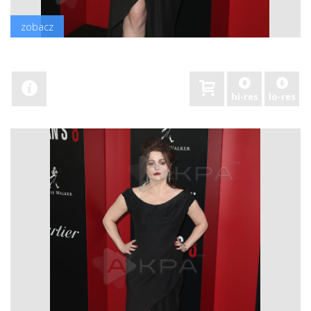
zobacz
hi-res
lo-res