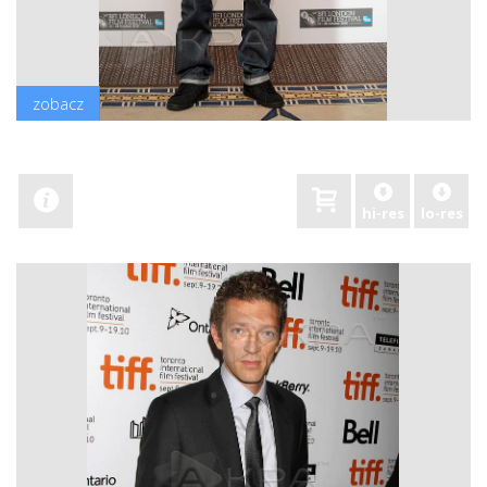
zobacz
hi-res
lo-res