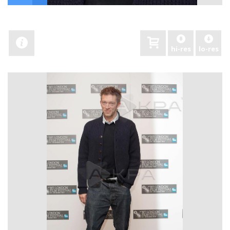
hi-res
lo-res