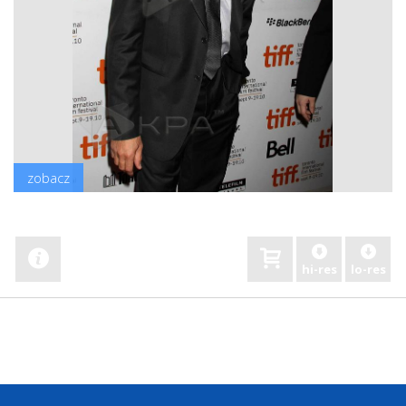
zobacz
hi-res
lo-res