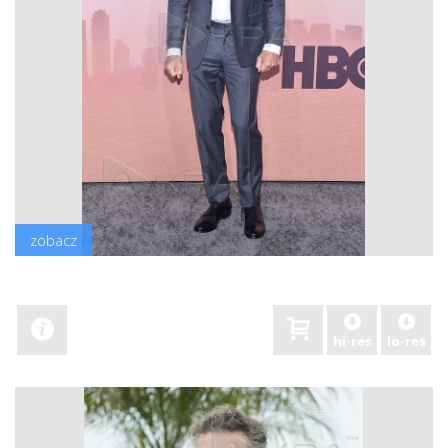
zobacz
hi-res
lo-res