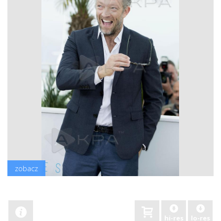
zobacz
hi-res
lo-res