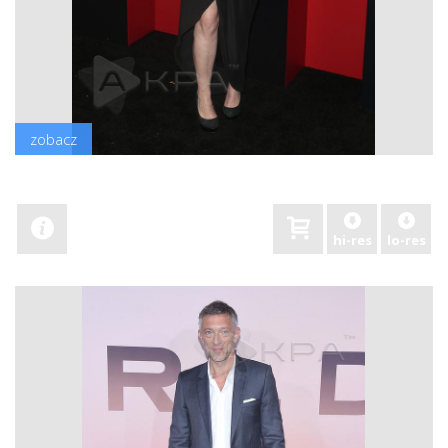
zobacz
hi-res
lo-res