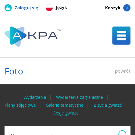
Język
Zaloguj się
Koszyk
0
Foto
powrót
Wydarzenia
Wydarzenia zagraniczne
Plany zdjęciowe
Galerie tematyczne
Z życia gwiazd
Sesje gwiazd