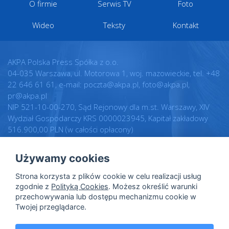
O firmie
Serwis TV
Foto
Wideo
Teksty
Kontakt
AKPA Polska Press Spółka z o.o.
04-035 Warszawa, ul. Motorowa 1, woj. mazowieckie, tel. +48
22 646 61 61, e-mail: poczta@akpa.pl, foto@akpa.pl,
pr@akpa.pl
NIP 521-10-00-270, Sąd Rejonowy dla m.st. Warszawy, XIV
Wydział Gospodarczy KRS 0000023945, Kapitał zakładowy
516.900,00 PLN (w całości opłacony)
Używamy cookies
Realizacja:
Regulamin
Strona korzysta z plików cookie w celu realizacji usług
Intellect.pl
Warunki licencji
zgodnie z
Polityką Cookies
. Możesz określić warunki
przechowywania lub dostępu mechanizmu cookie w
Polityka prywatności
Twojej przeglądarce.
Polityka cookies
Dane osobowe