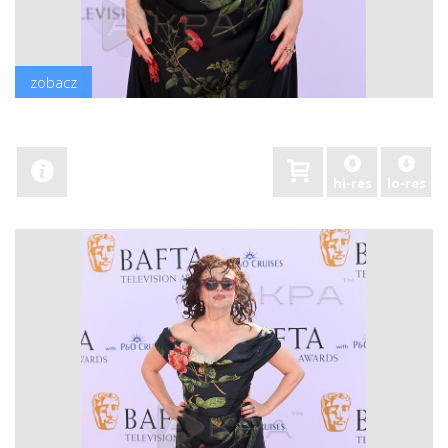
zobacz
hi-res
lo-res