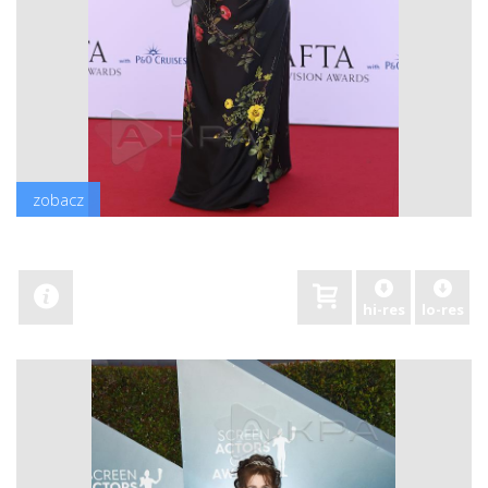
zobacz
hi-res
lo-res