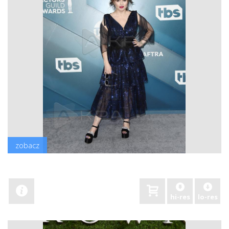
zobacz
hi-res
lo-res