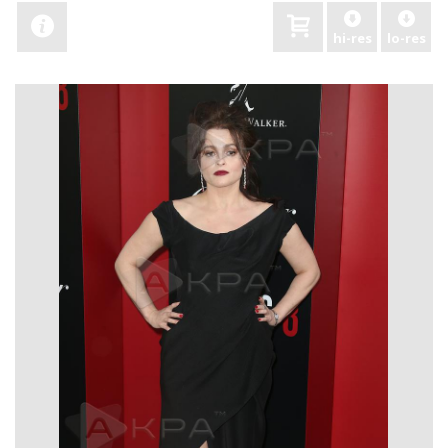
hi-res
lo-res