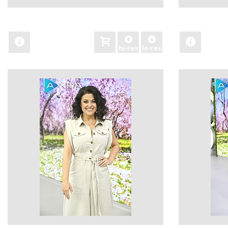
zobacz
zobacz
hi-res
lo-res