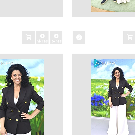
zobacz
hi-res
lo-res