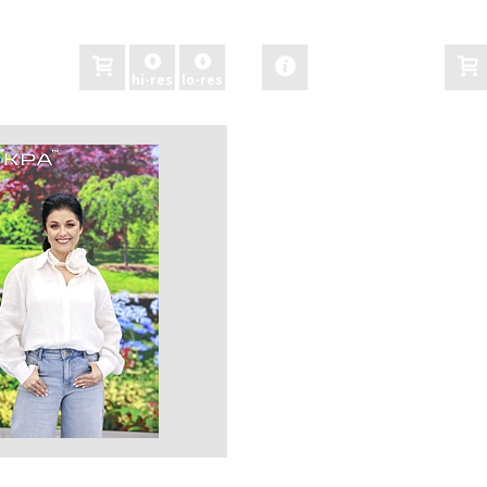
zobacz
hi-res
lo-res