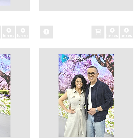
zobacz
hi-res
lo-res
hi-res
lo-res