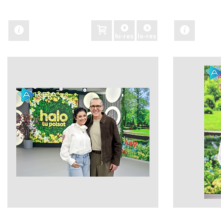
zobacz
zobacz
hi-res
lo-res
zobacz
zobacz