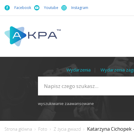
Facebook
Youtube
Instagram
Wydarzenia
Wydarzenia zag
wyszukiwanie zaawansowane
Katarzyna Cichopek 
Strona główna
Foto
Z życia gwiazd