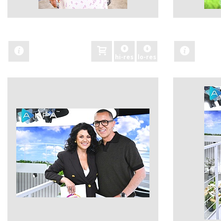
zobacz
zobacz
hi-res
lo-res