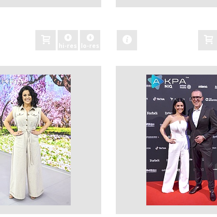
zobacz
hi-res
lo-res