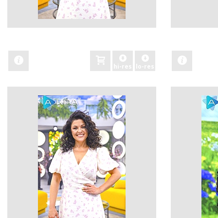
zobacz
zobacz
hi-res
lo-res