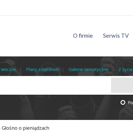
O firmie
Serwis TV
raniczne
Plany zdjęciowe
Galerie tematyczne
Z życi
Fo
- Głośno o pieniądzach