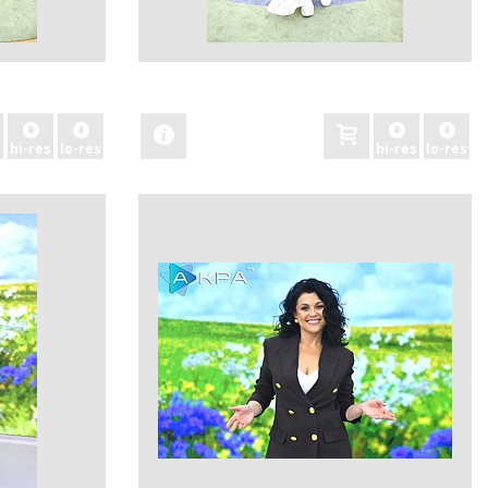
zobacz
hi-res
lo-res
hi-res
lo-res