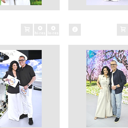
zobacz
hi-res
lo-res