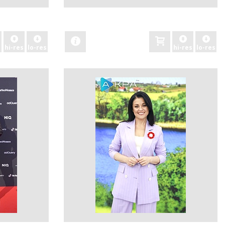
zobacz
hi-res
lo-res
hi-res
lo-res