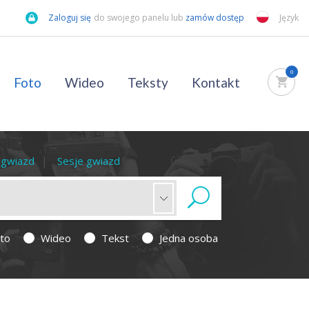
Zaloguj się
do swojego panelu lub
zamów dostęp
Język
0
Foto
Wideo
Teksty
Kontakt
a gwiazd
Sesje gwiazd
to
Wideo
Tekst
Jedna osoba