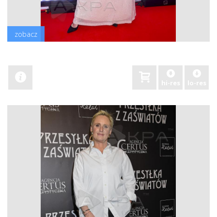
zobacz
hi-res
lo-res