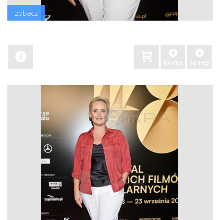
zobacz
hi-res
lo-res