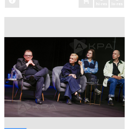
hi-res
lo-res