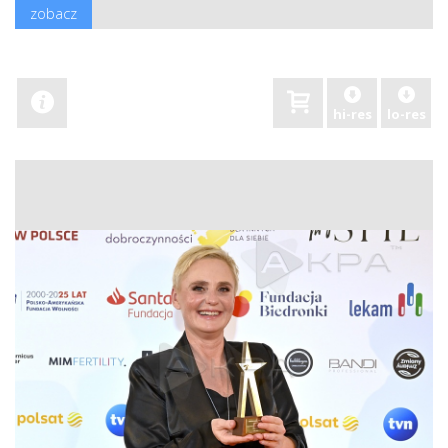
zobacz
hi-res
lo-res