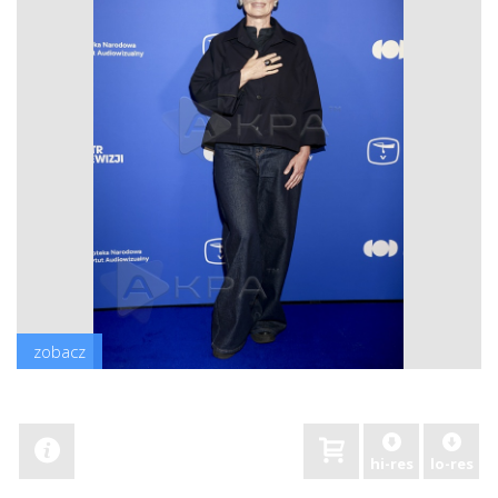
zobacz
hi-res
lo-res