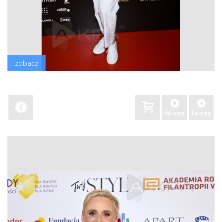
zobacz
hi-res
lo-res