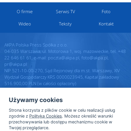
O firmie
Serwis TV
Foto
Wideo
Teksty
Kontakt
AKPA Polska Press Spółka z o.o.
04-035 Warszawa, ul. Motorowa 1, woj. mazowieckie, tel. +48
22 646 61 61, e-mail: poczta@akpa.pl, foto@akpa.pl,
pr@akpa.pl
NIP 521-10-00-270, Sąd Rejonowy dla m.st. Warszawy, XIV
Wydział Gospodarczy KRS 0000023945, Kapitał zakładowy
516.900,00 PLN (w całości opłacony)
Używamy cookies
Realizacja:
Regulamin
Strona korzysta z plików cookie w celu realizacji usług
Intellect.pl
Warunki licencji
zgodnie z
Polityką Cookies
. Możesz określić warunki
przechowywania lub dostępu mechanizmu cookie w
Polityka prywatności
Twojej przeglądarce.