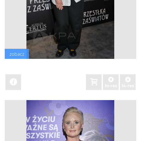
zobacz
hi-res
lo-res