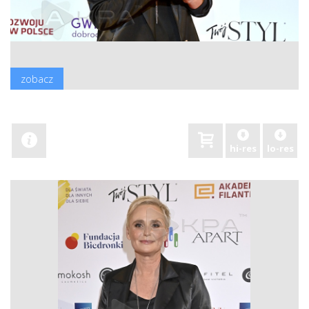
zobacz
hi-res
lo-res