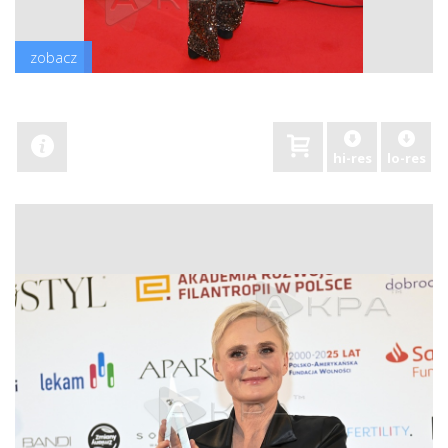
zobacz
hi-res
lo-res