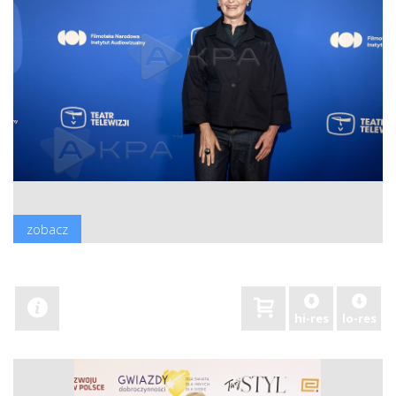
zobacz
hi-res
lo-res