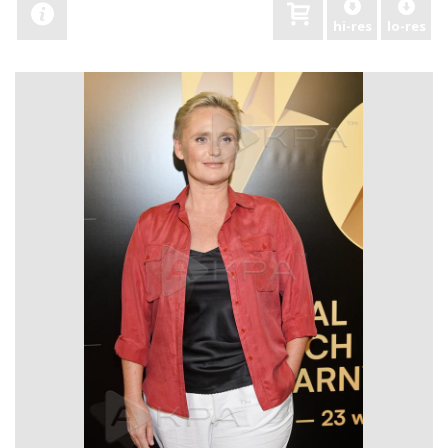
hi-res
lo-res