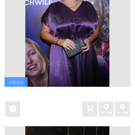
zobacz
hi-res
lo-res