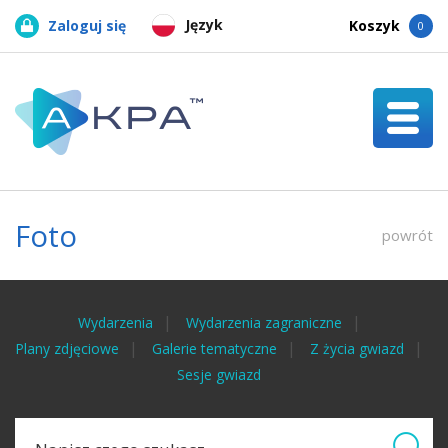
Język
Zaloguj się
Koszyk
0
Foto
powrót
Wydarzenia
Wydarzenia zagraniczne
Plany zdjęciowe
Galerie tematyczne
Z życia gwiazd
Sesje gwiazd