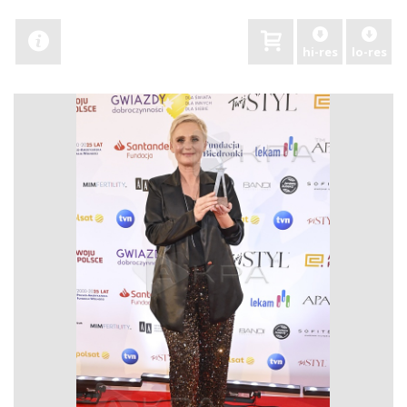
hi-res
lo-res