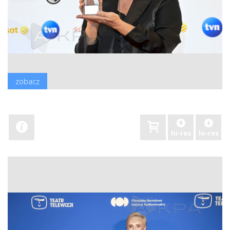
zobacz
hi-res
lo-res