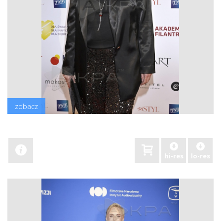
zobacz
hi-res
lo-res