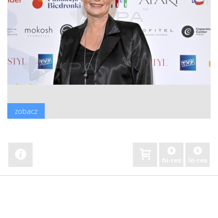
zobacz
hi-res
lo-res