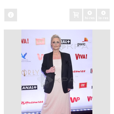
hi-res
lo-res