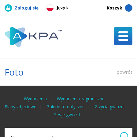
Język
Zaloguj się
Koszyk
0
Foto
powrót
Wydarzenia
Wydarzenia zagraniczne
Plany zdjęciowe
Galerie tematyczne
Z życia gwiazd
Sesje gwiazd