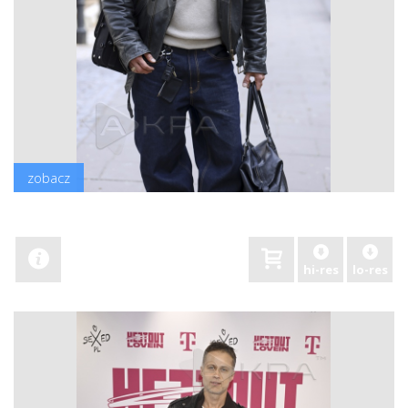
zobacz
hi-res
lo-res