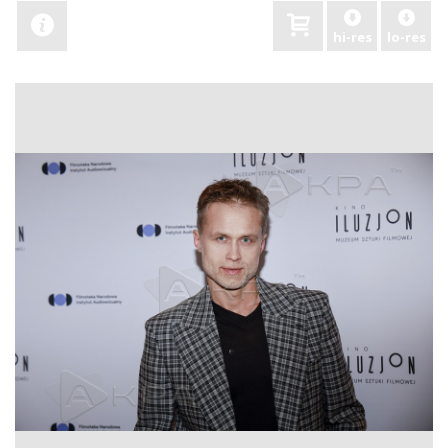
hi-res
lo-res