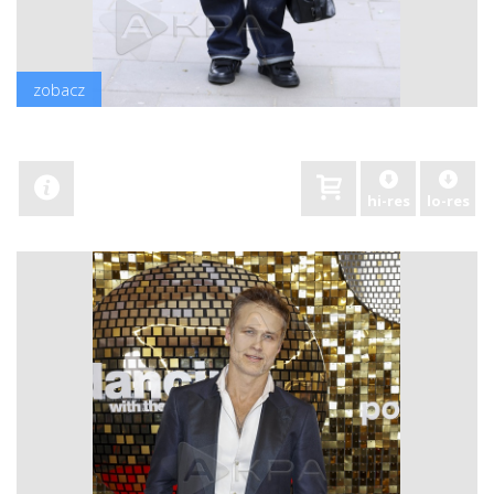
zobacz
hi-res
lo-res