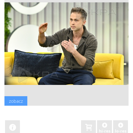
zobacz
hi-res
lo-res