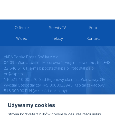
O firmie
Serwis TV
Foto
Wideo
Teksty
Kontakt
AKPA Polska Press Spółka z o.o.
04-035 Warszawa, ul. Motorowa 1, woj. mazowieckie, tel. +48
22 646 61 61, e-mail: poczta@akpa.pl, foto@akpa.pl,
pr@akpa.pl
NIP 521-10-00-270, Sąd Rejonowy dla m.st. Warszawy, XIV
Wydział Gospodarczy KRS 0000023945, Kapitał zakładowy
516.900,00 PLN (w całości opłacony)
Używamy cookies
Realizacja:
Regulamin
Strona korzysta z plików cookie w celu realizacji usług