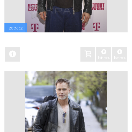
zobacz
hi-res
lo-res