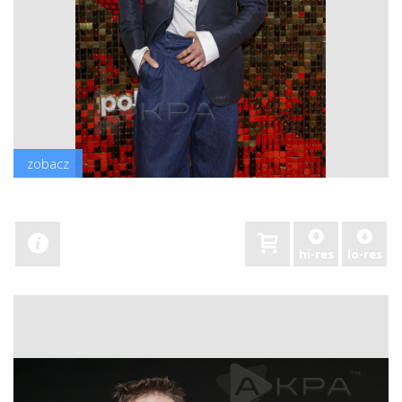
zobacz
hi-res
lo-res