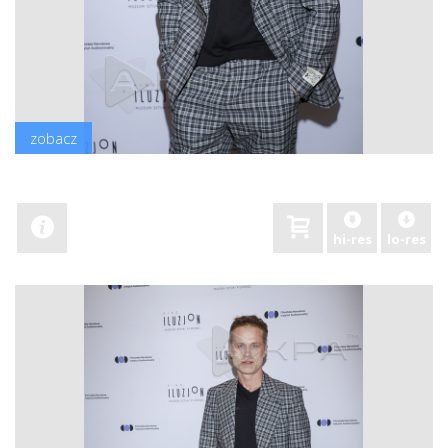
zobacz
hi-res
lo-res