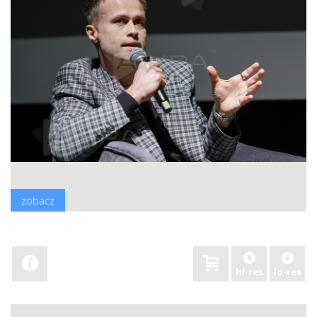
zobacz
hi-res
lo-res