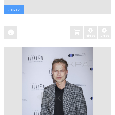
zobacz
hi-res
lo-res