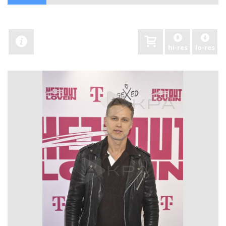
hi-res
lo-res