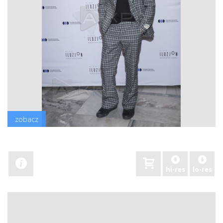
zobacz
hi-res
lo-res