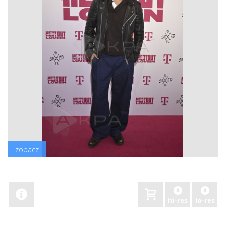
zobacz
hi-res
lo-res