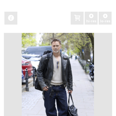
hi-res
lo-res