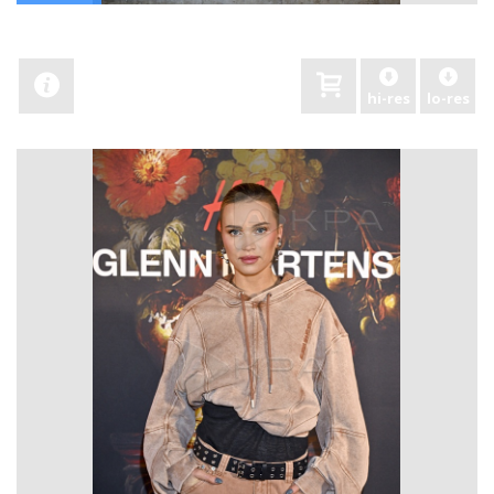
hi-res
lo-res