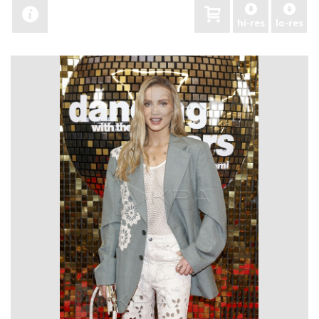
hi-res
lo-res