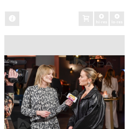
hi-res
lo-res