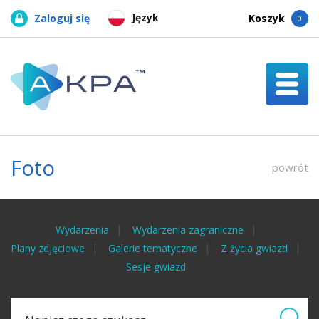
Język
Zaloguj się
Koszyk
0
Foto
powrót
Wydarzenia
Wydarzenia zagraniczne
Plany zdjęciowe
Galerie tematyczne
Z życia gwiazd
Sesje gwiazd