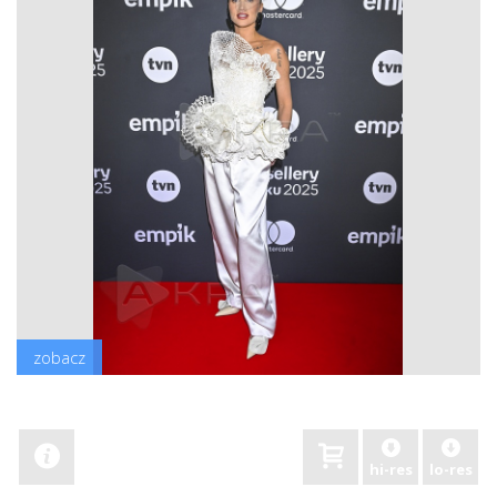
zobacz
hi-res
lo-res