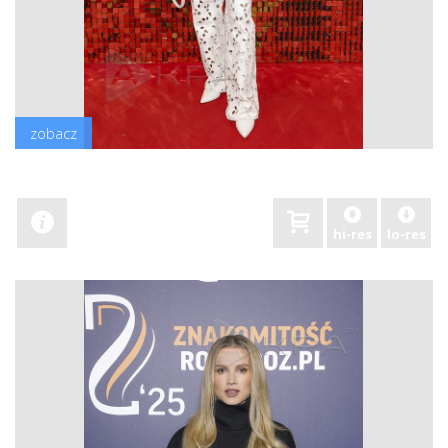
zobacz
hi-res
lo-res