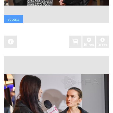
zobacz
hi-res
lo-res