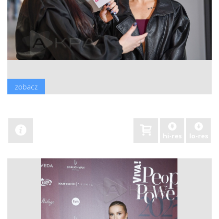
zobacz
hi-res
lo-res