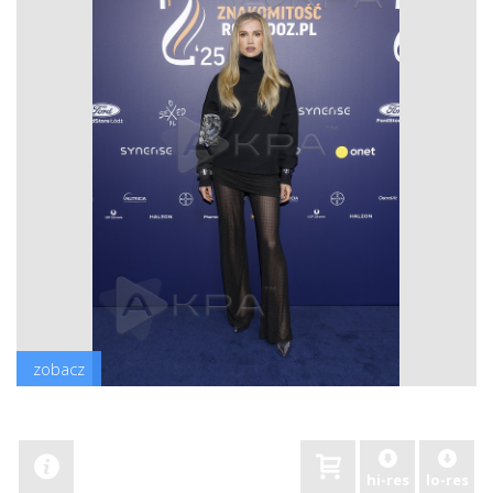
zobacz
hi-res
lo-res