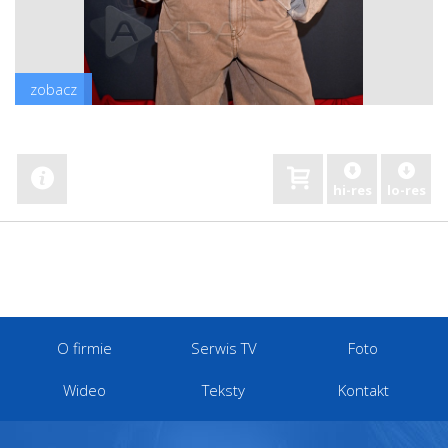
zobacz
hi-res
lo-res
O firmie
Serwis TV
Foto
Wideo
Teksty
Kontakt