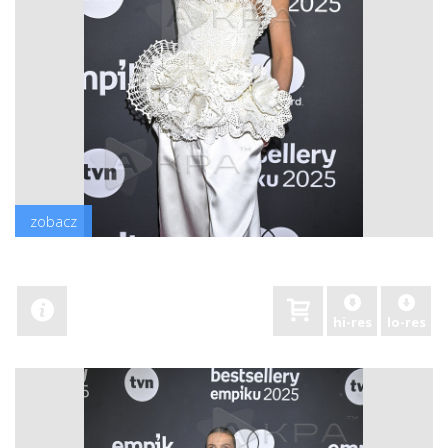
zobacz
hi-res
lo-res