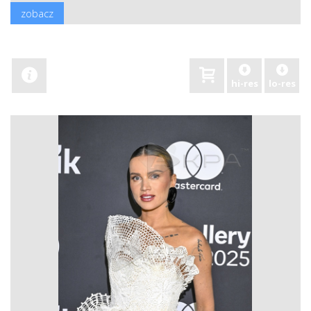
zobacz
hi-res
lo-res