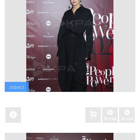
zobacz
hi-res
lo-res