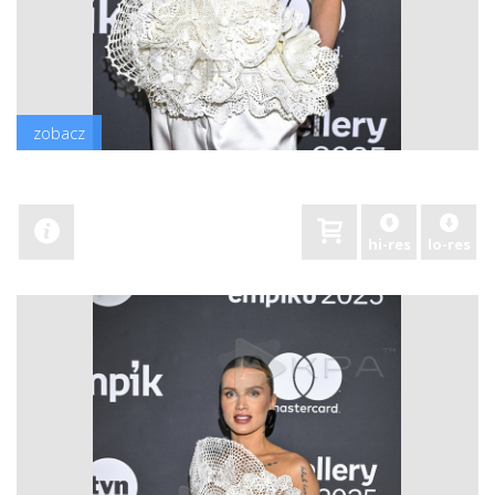
zobacz
hi-res
lo-res