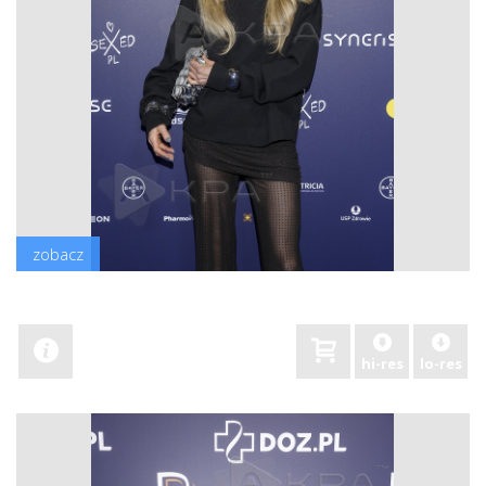
zobacz
hi-res
lo-res