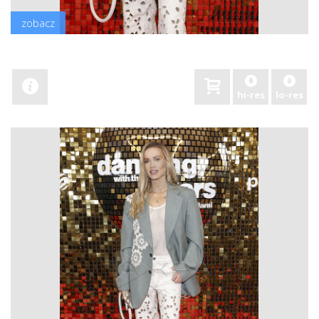
zobacz
hi-res
lo-res