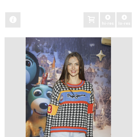
hi-res
lo-res