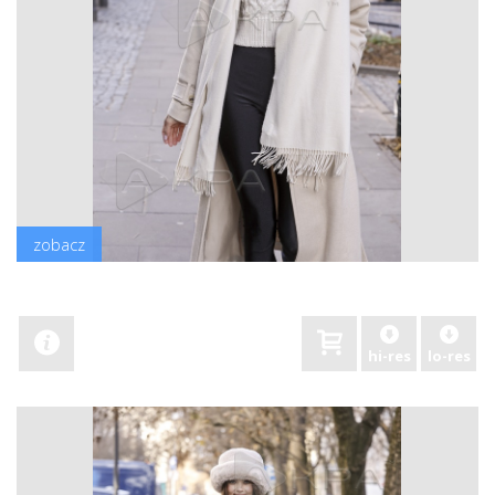
zobacz
hi-res
lo-res