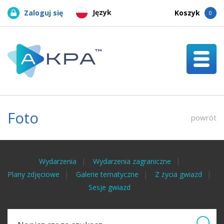
Język
Zaloguj się
Koszyk
0
Foto
powrót
Wydarzenia
Wydarzenia zagraniczne
Plany zdjęciowe
Galerie tematyczne
Z życia gwiazd
Sesje gwiazd