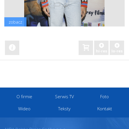
zobacz
hi-res
lo-res
O firmie
Serwis TV
Foto
Wideo
Teksty
Kontakt