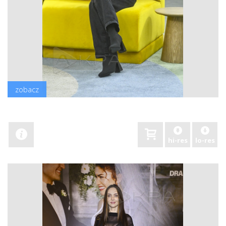
zobacz
hi-res
lo-res