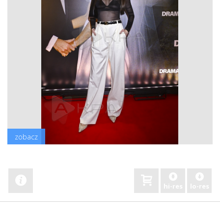
zobacz
hi-res
lo-res