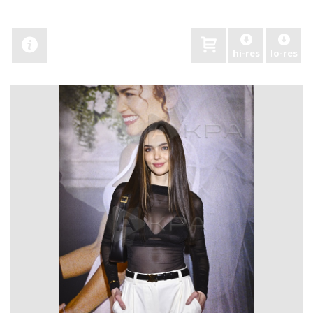
hi-res
lo-res