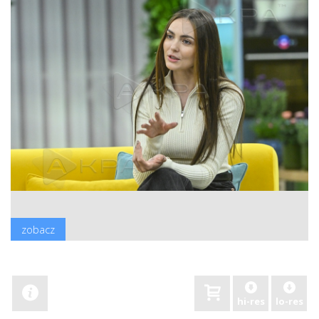
zobacz
hi-res
lo-res