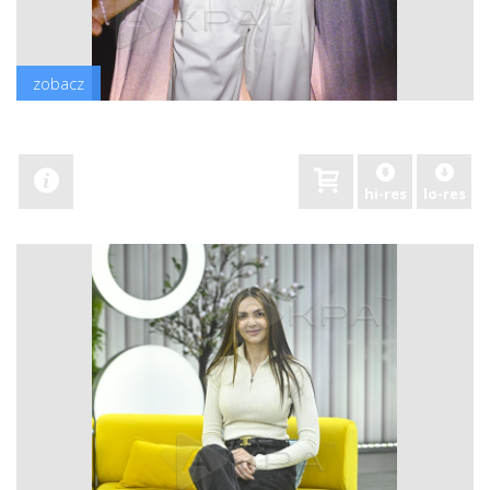
zobacz
hi-res
lo-res