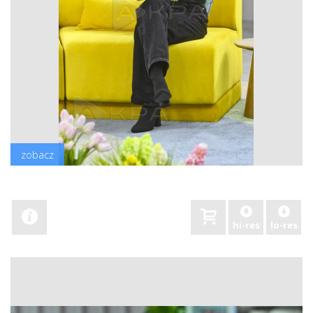
zobacz
hi-res
lo-res