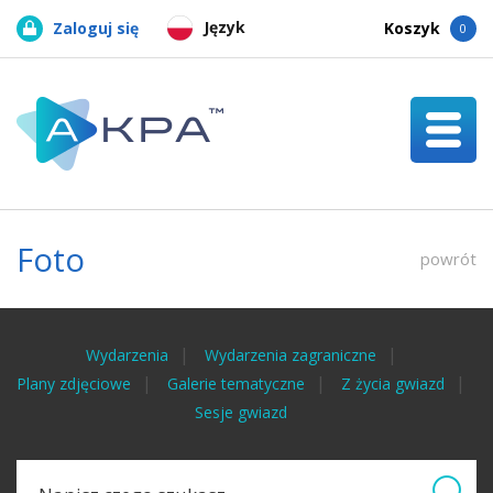
Język
Zaloguj się
Koszyk
0
Foto
powrót
Wydarzenia
Wydarzenia zagraniczne
Plany zdjęciowe
Galerie tematyczne
Z życia gwiazd
Sesje gwiazd