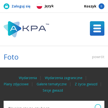
Język
Zaloguj się
Koszyk
0
Foto
powrót
Wydarzenia
Wydarzenia zagraniczne
Plany zdjęciowe
Galerie tematyczne
Z życia gwiazd
Sesje gwiazd