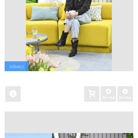
zobacz
hi-res
lo-res