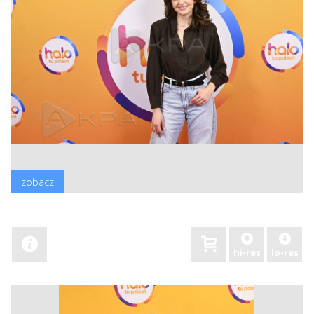
zobacz
hi-res
lo-res