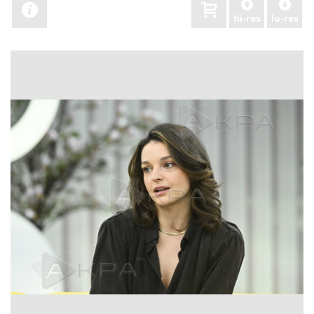
hi-res
lo-res