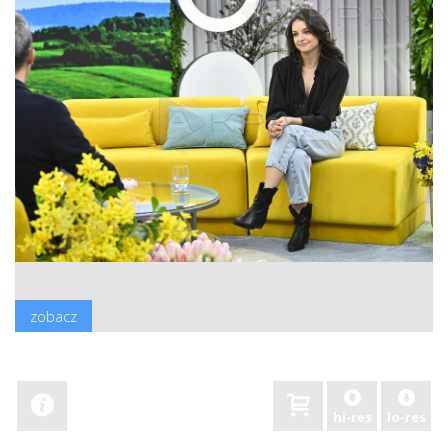
zobacz
hi-res
lo-res