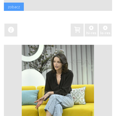
zobacz
hi-res
lo-res