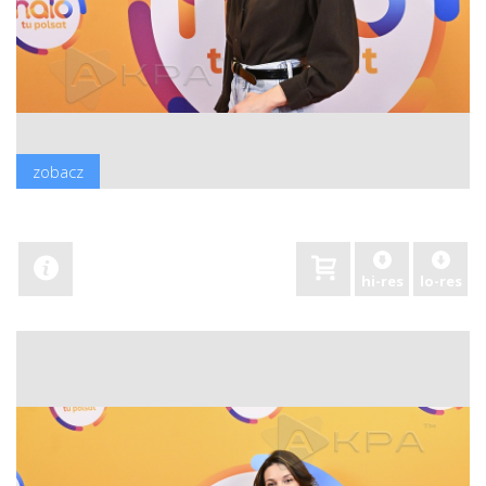
zobacz
hi-res
lo-res