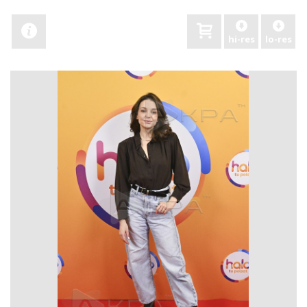
hi-res
lo-res