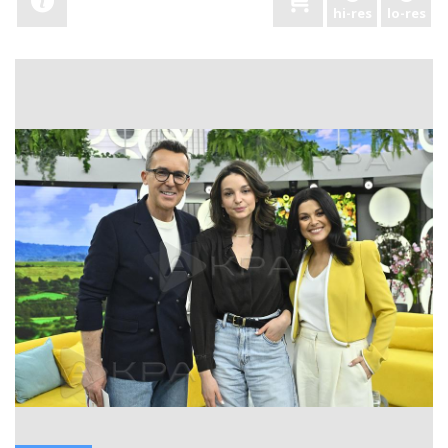
hi-res
lo-res