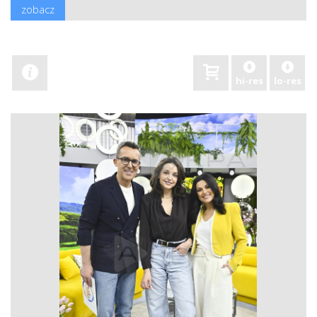
zobacz
hi-res
lo-res