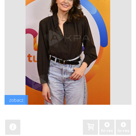
zobacz
hi-res
lo-res