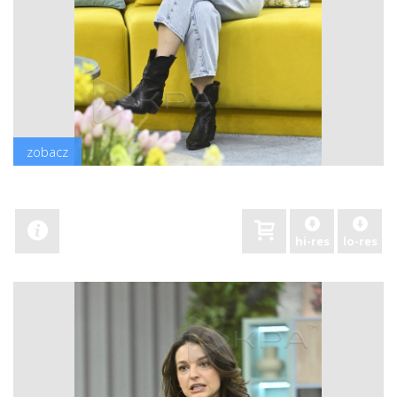
zobacz
hi-res
lo-res