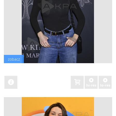
zobacz
hi-res
lo-res