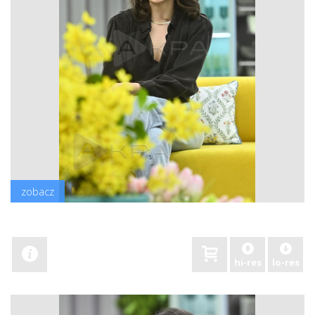
zobacz
hi-res
lo-res