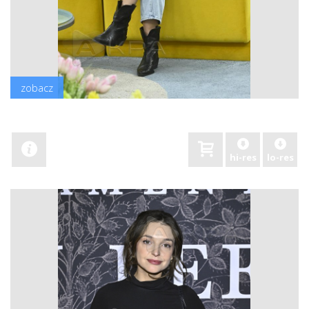
zobacz
hi-res
lo-res