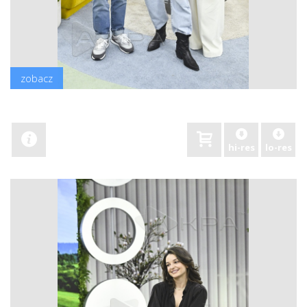
zobacz
hi-res
lo-res