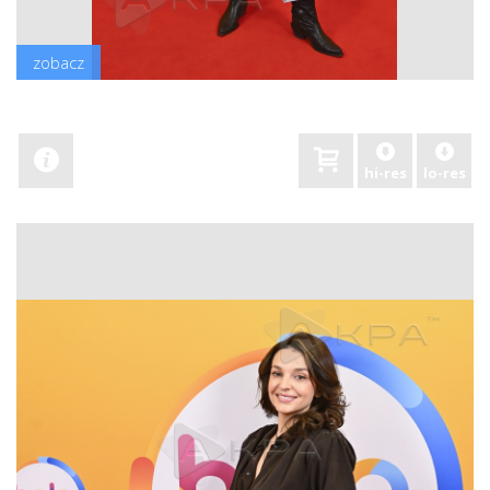
zobacz
hi-res
lo-res