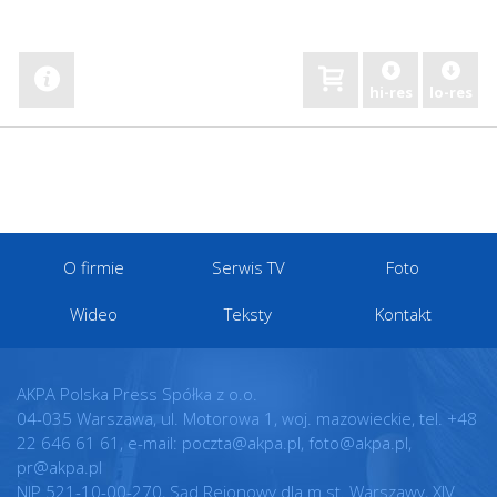
hi-res
lo-res
O firmie
Serwis TV
Foto
Wideo
Teksty
Kontakt
AKPA Polska Press Spółka z o.o.
04-035 Warszawa, ul. Motorowa 1, woj. mazowieckie, tel. +48
22 646 61 61, e-mail: poczta@akpa.pl, foto@akpa.pl,
pr@akpa.pl
NIP 521-10-00-270, Sąd Rejonowy dla m.st. Warszawy, XIV