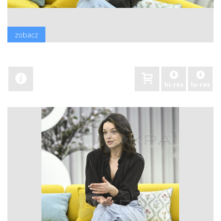
zobacz
hi-res
lo-res