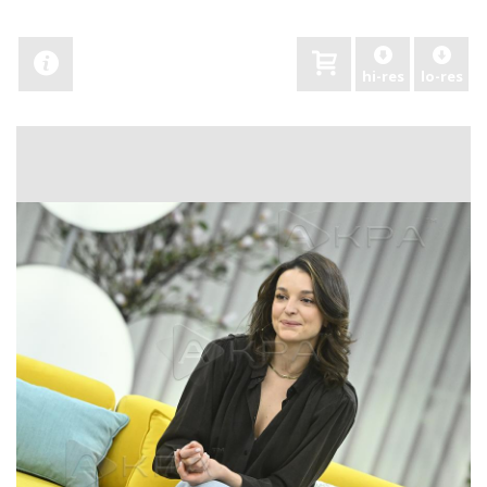
hi-res
lo-res